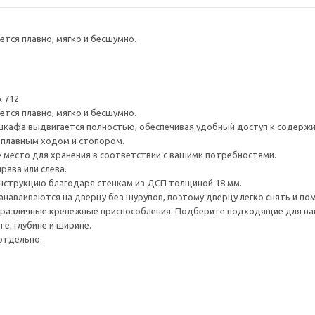
тся плавно, мягко и бесшумно.
 712
тся плавно, мягко и бесшумно.
шкафа выдвигается полностью, обеспечивая удобный доступ к содерж
плавным ходом и стопором.
е место для хранения в соответствии с вашими потребностями.
рава или слева.
нструкцию благодаря стенкам из ДСП толщиной 18 мм.
навливаются на дверцу без шурупов, поэтому дверцу легко снять и по
различные крепежные приспособления. Подберите подходящие для ваших
е, глубине и ширине.
отдельно.