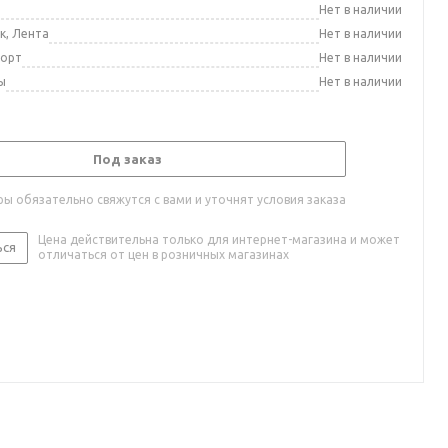
а
Нет в наличии
к, Лента
Нет в наличии
порт
Нет в наличии
ы
Нет в наличии
Под заказ
ы обязательно свяжутся с вами и уточнят условия заказа
Цена действительна только для интернет-магазина и может
ься
отличаться от цен в розничных магазинах