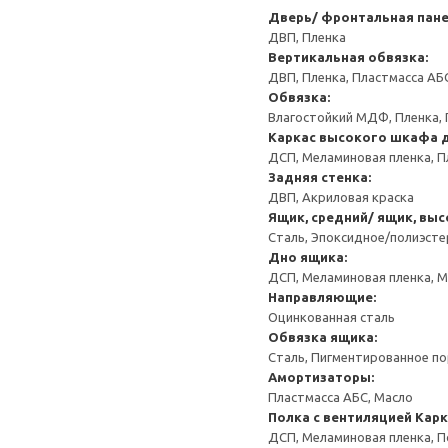
Дверь/ фронтальная пан
ДВП, Пленка
Вертикальная обвязка:
ДВП, Пленка, Пластмасса АБ
Обвязка:
Влагостойкий МДФ, Пленка, 
Каркас высокого шкафа 
ДСП, Меламиновая пленка, П
Задняя стенка:
ДВП, Акриловая краска
Ящик, средний/ ящик, выс
Сталь, Эпоксидное/полиэст
Дно ящика:
ДСП, Меламиновая пленка, 
Направляющие:
Оцинкованная сталь
Обвязка ящика:
Сталь, Пигментированное п
Амортизаторы:
Пластмасса АБС, Масло
Полка с вентиляцией
Карк
ДСП, Меламиновая пленка, 