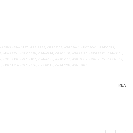
9445996, s89441477, s29219932, s59258352, s09237041, s19237045, s29405095,
8, s49447301, s19335079, s39446444, s39402162, s09447195, s29327352, s09446681,
9, s69237104, s99237107, s59446155, s69405116, s09409872, s39409875, s19239068,
0, s19414316, s59239066, s09239115, s59447287, s09233095
IKEA