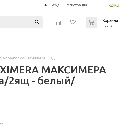
Вход
Регистрация
KZ
|
RU
0
Корзина
пуста
я встраиваемой техники МЕТОД
MAXIMERA МАКСИМЕРА
/2ящ - белый/
ии