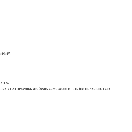
имому.
мыть.
 стен шурупы, дюбели, саморезы и т. п. (не прилагаются).