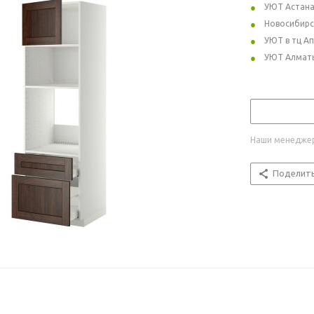
УЮТ Астан
Новосибирс
УЮТ в тц А
УЮТ Алмат
Наши менеджер
Поделит