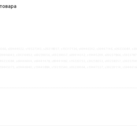
товара
066, s09444922, s19327343, s29218937, s19317136, s49446542, s39447146, s09233081, s3
39446043, s59310492, s69239056, s49239057, s09414312, s19445209, s09237866, s5923787
49233084, s69446904, s69441478, s89441482, s19220733, s39258353, s49258357, s3923704
s19445073, s09446940, s19445884, s19310540, s09239064, s19447227, s39239114, s5944616