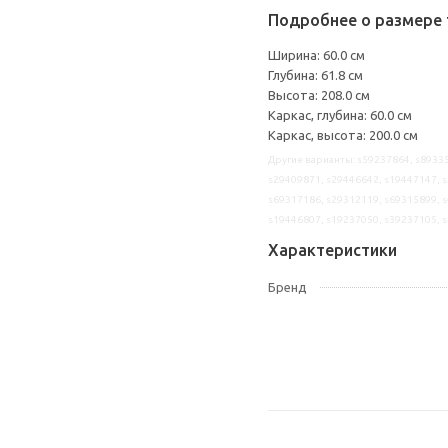
Подробнее о размере 
Ширина: 60.0 см
Глубина: 61.8 см
Высота: 208.0 см
Каркас, глубина: 60.0 см
Каркас, высота: 200.0 см
Другие варианты: s59237864, s89335
s29409871, s29446642, s19447147, s
s69317186, s29312119, s69315899, s
s19446807, s19237050, s39237105, 
Характеристики
Бренд