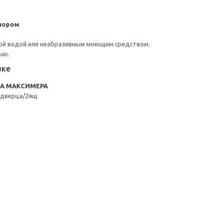
пором
ой водой или неабразивным моющим средством.
ью.
вке
RA МАКСИМЕРА
/дверца/2ящ