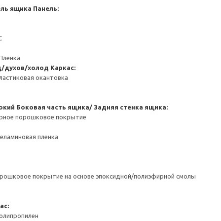
ель ящика
Панель:
С
Пленка
д/духов/холод
Каркас:
ластиковая окантовка
окий
Боковая часть ящика/ Задняя стенка ящика:
ерное порошковое покрытие
Меламиновая пленка
орошковое покрытие на основе эпоксидной/полиэфирной смолы
ас:
Полипропилен