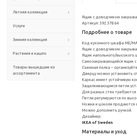
Летняя коллекция
Ящик с доводчиком закрывае
Артикул: 592.378.64
Услуги
Подробнее о товаре
Зимняя коллекция
Код кухонного шкафа ME/MA
Ящик с доводчиком закрывае
Растения и кашпо
Ящик напольного/высокого 
Cамозакрывающийся ящик с 
Товары вышедшие из
Съемная полка – организуйт
ассортимента
Дверцу можно установить сп
Каркас имеет устойчивую ко
Защелкивающиеся петли уста
Для разных стен требуются 
Петли регулируются по высот
Ножки и цоколи продаются 
Можно дополнить ручкой.
Дизайнер:
IKEA of Sweden
Материалы и уход