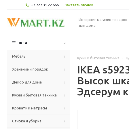
+7 727 31 22 666
Заказать звонок
Интернет магазин товаров
для дома
IKEA
Мебель
Кухни и бытовая техника
-
К
IKEA s59
Хранение и порядок
Высок шк
Декор для дома
Эдсерум к
Кухни и бытовая техника
Кровати и матрасы
Стирка и уборка