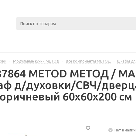
ухни
-
Модульные кухни МЕТОД
-
Все компоненты МЕТОД
-
Шкафы дл
237864 METOD МЕТОД / 
аф д/духовки/СВЧ/дверца
оричневый 60x60x200 см
Нет в налич