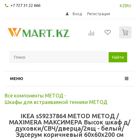
+7 727 31 22 666
KZ
|
RU
Вход
Регистрация
0
Найти
МЕНЮ
Все компоненты МЕТОД
-
Шкафы для встраиваемой техники МЕТОД
IKEA s59237864 METOD МЕТОД /
MAXIMERA МАКСИМЕРА Высок шкаф д/
духовки/СВЧ/дверца/2ящ - белый/
Эдсерум коричневый 60x60x200 см