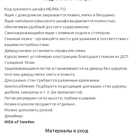
Код кухонного шкафа ME/MA 712
Ящик с доводчиком закрывается плавно, мягко и бесшумно.
Ящик напольного/высокого шкафа выдвигается полностью,
обеспечивая удобный доступ к содержимому.
Cамозакрывающийся ящик с плавным ходом и стопором.
Съемная полка – организуйте место для хранения в соответствии с
вашими потребностями.
Дверцу можно установить справа или слева.
Каркас имеет устойчивую конструкцию благодаря стенкам из ДСП
толщиной 18 мм.
Защелкивающиеся петли устанавливаются на дверцу без шурупов,
поэтому дверцу легко снять и помыть.
Для разных стен требуются различные крепежные
приспособления. Подберите подходящие для ваших стен шурупы,
дюбели, саморезы и т. п. (не прилагаются).
Петли регулируются по высоте, глубине и ширине.
Ножки и цоколи продаются отдельно.
Можно дополнить ручкой.
Дизайнер:
IKEA of Sweden
Материалы и уход