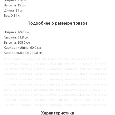
Высота: 15 см
Длина: 21 см
Вес: 0.21 кг
Подробнее о размере товара
Ширина: 60.0 см
Глубина: 61.8 см
Высота: 208.0 см
Каркас, глубина: 60.0 см
Каркас, высота: 200.0 см
Другие варианты: s59237864, s89335066, s09444922, s19327343, s29218937,
s19317136, s49446542, s39447146, s09233081, s39445996, s89441477, s29219932,
s59258352, s09237041, s19237045, s29405095, s29409871, s29446642, s19447147,
s39446043, s59310492, s69239056, s49239057, s09414312, s19445209, s09237866,
s59237878, s49447301, s19335079, s39446444, s39402162, s09447195, s29327352,
s09446681, s69317186, s29312119, s69315899, s49233084, s69446904, s69441478,
s89441482, s19220733, s39258353, s49258357, s39237049, s69237104, s99237107,
s59446155, s69405116, s09409872, s39409875, s19239068, s19446807, s19237050,
s39237105, s19445073, s09446940, s19445884, s19310540, s09239064, s19447227,
s39239114, s59446160, s19414316, s59239066, s09239115, s59447287, s09233095
Характеристики