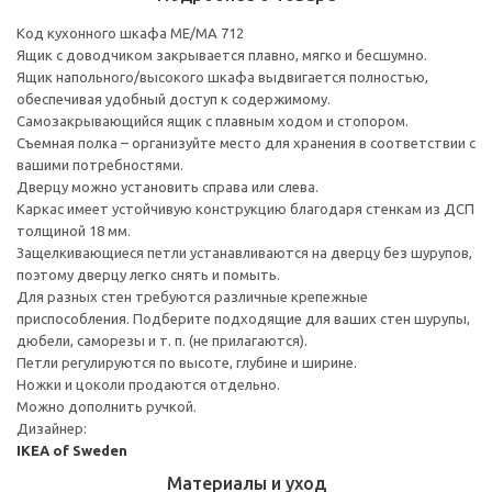
Код кухонного шкафа ME/MA 712
Ящик с доводчиком закрывается плавно, мягко и бесшумно.
Ящик напольного/высокого шкафа выдвигается полностью,
обеспечивая удобный доступ к содержимому.
Cамозакрывающийся ящик с плавным ходом и стопором.
Съемная полка – организуйте место для хранения в соответствии с
вашими потребностями.
Дверцу можно установить справа или слева.
Каркас имеет устойчивую конструкцию благодаря стенкам из ДСП
толщиной 18 мм.
Защелкивающиеся петли устанавливаются на дверцу без шурупов,
поэтому дверцу легко снять и помыть.
Для разных стен требуются различные крепежные
приспособления. Подберите подходящие для ваших стен шурупы,
дюбели, саморезы и т. п. (не прилагаются).
Петли регулируются по высоте, глубине и ширине.
Ножки и цоколи продаются отдельно.
Можно дополнить ручкой.
Дизайнер:
IKEA of Sweden
Материалы и уход