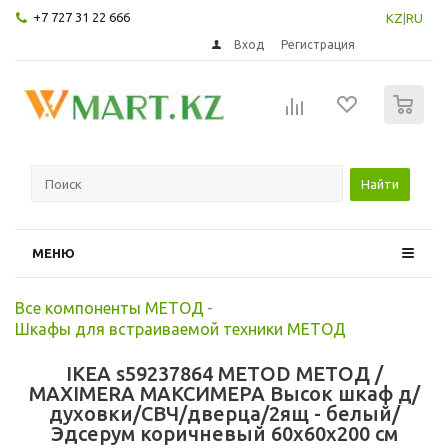
+7 727 31 22 666
KZ
|
RU
Вход
Регистрация
0
Найти
МЕНЮ
Все компоненты МЕТОД
-
Шкафы для встраиваемой техники МЕТОД
IKEA s59237864 METOD МЕТОД /
MAXIMERA МАКСИМЕРА Высок шкаф д/
духовки/СВЧ/дверца/2ящ - белый/
Эдсерум коричневый 60x60x200 см