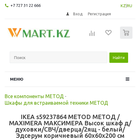
+7 727 31 22 666
KZ
|
RU
Вход
Регистрация
0
Найти
МЕНЮ
Все компоненты МЕТОД
-
Шкафы для встраиваемой техники МЕТОД
IKEA s59237864 METOD МЕТОД /
MAXIMERA МАКСИМЕРА Высок шкаф д/
духовки/СВЧ/дверца/2ящ - белый/
Эдсерум коричневый 60x60x200 см