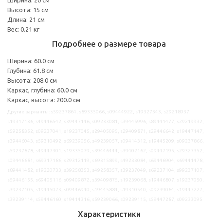
Высота: 15 см
Длина: 21 см
Вес: 0.21 кг
Подробнее о размере товара
Ширина: 60.0 см
Глубина: 61.8 см
Высота: 208.0 см
Каркас, глубина: 60.0 см
Каркас, высота: 200.0 см
Другие варианты: s59237864, s89335066, s09444922, s19327343, s29218937,
s19317136, s49446542, s39447146, s09233081, s39445996, s89441477, s29219932,
s59258352, s09237041, s19237045, s29405095, s29409871, s29446642, s19447147,
s39446043, s59310492, s69239056, s49239057, s09414312, s19445209, s09237866,
s59237878, s49447301, s19335079, s39446444, s39402162, s09447195, s29327352,
s09446681, s69317186, s29312119, s69315899, s49233084, s69446904, s69441478,
s89441482, s19220733, s39258353, s49258357, s39237049, s69237104, s99237107,
s59446155, s69405116, s09409872, s39409875, s19239068, s19446807, s19237050,
s39237105, s19445073, s09446940, s19445884, s19310540, s09239064, s19447227,
s39239114, s59446160, s19414316, s59239066, s09239115, s59447287, s09233095
Характеристики