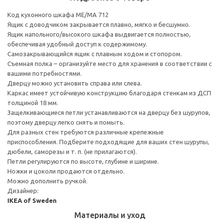
Код кухонного шкафа ME/MA 712
Ящик с доводчиком закрывается плавно, мягко и бесшумно.
Ящик напольного/высокого шкафа выдвигается полностью,
обеспечивая удобный доступ к содержимому.
Cамозакрывающийся ящик с плавным ходом и стопором.
Съемная полка – организуйте место для хранения в соответствии с
вашими потребностями.
Дверцу можно установить справа или слева.
Каркас имеет устойчивую конструкцию благодаря стенкам из ДСП
толщиной 18 мм.
Защелкивающиеся петли устанавливаются на дверцу без шурупов,
поэтому дверцу легко снять и помыть.
Для разных стен требуются различные крепежные
приспособления. Подберите подходящие для ваших стен шурупы,
дюбели, саморезы и т. п. (не прилагаются).
Петли регулируются по высоте, глубине и ширине.
Ножки и цоколи продаются отдельно.
Можно дополнить ручкой.
Дизайнер:
IKEA of Sweden
Материалы и уход