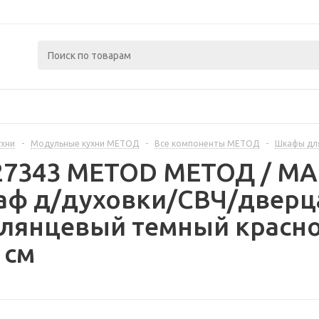
ухни
-
Модульные кухни МЕТОД
-
Все компоненты МЕТОД
-
Шкафы дл
327343 METOD МЕТОД / 
аф д/духовки/СВЧ/дверц
глянцевый темный красн
 см