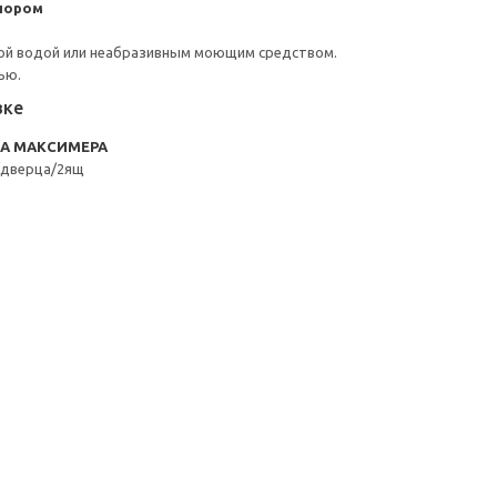
пором
ой водой или неабразивным моющим средством.
ью.
вке
RA МАКСИМЕРА
/дверца/2ящ