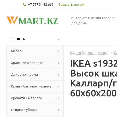
+7 727 31 22 666
Заказать звонок
Интернет магазин товаров
для дома
IKEA
Мебель
Кухни и бытовая техника
-
К
IKEA s19
Хранение и порядок
Высок шк
Декор для дома
Калларп/
Кухни и бытовая техника
60x60x200
Кровати и матрасы
Стирка и уборка