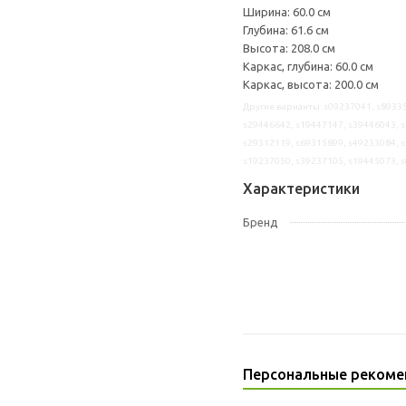
Ширина: 60.0 см
Глубина: 61.6 см
Высота: 208.0 см
Каркас, глубина: 60.0 см
Каркас, высота: 200.0 см
Другие варианты: s09237041, s89335
s29446642, s19447147, s39446043, s
s29312119, s69315899, s49233084, s
s19237050, s39237105, s19445073, 
Характеристики
Бренд
Персональные рекоме