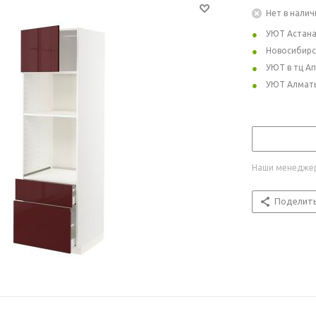
Нет в налич
УЮТ Астан
Новосибирс
УЮТ в тц А
УЮТ Алмат
Наши менеджер
Поделит