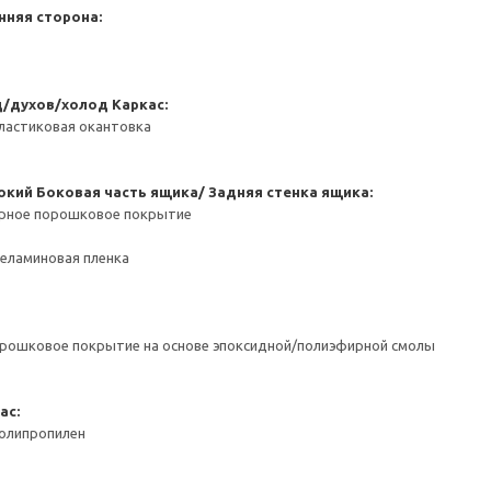
нняя сторона:
д/духов/холод
Каркас:
ластиковая окантовка
окий
Боковая часть ящика/ Задняя стенка ящика:
ерное порошковое покрытие
Меламиновая пленка
орошковое покрытие на основе эпоксидной/полиэфирной смолы
ас:
Полипропилен