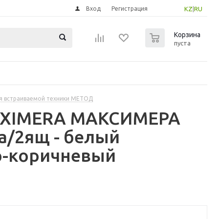
Вход
Регистрация
KZ
|
RU
0
Корзина
пуста
я встраиваемой техники МЕТОД
MAXIMERA МАКСИМЕРА
а/2ящ - белый
о-коричневый