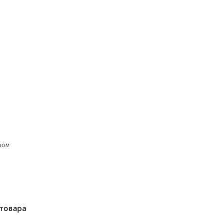
ром
товара