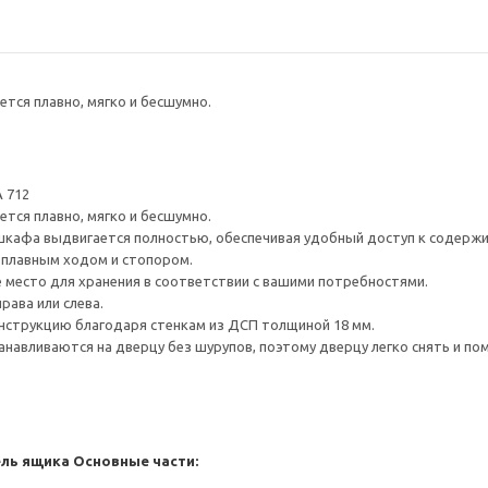
тся плавно, мягко и бесшумно.
 712
тся плавно, мягко и бесшумно.
шкафа выдвигается полностью, обеспечивая удобный доступ к содерж
плавным ходом и стопором.
е место для хранения в соответствии с вашими потребностями.
рава или слева.
нструкцию благодаря стенкам из ДСП толщиной 18 мм.
навливаются на дверцу без шурупов, поэтому дверцу легко снять и по
ель ящика
Основные части: