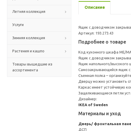
Описание
Летняя коллекция
Услуги
Ящик с доводчиком закрывае
Артикул: 193.273.43
Зимняя коллекция
Подробнее о товаре
Растения и кашпо
Код кухонного шкафа ME/MA
Ящик с доводчиком закрывае
Ящик напольного/высокого 
Товары вышедшие из
Cамозакрывающийся ящик с 
ассортимента
Съемная полка – организуйт
Дверцу можно установить сп
Каркас имеет устойчивую ко
Защелкивающиеся петли уста
Дизайнер:
IKEA of Sweden
Материалы и уход
Дверь/ фронтальная пан
ДСП