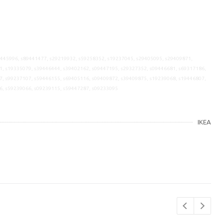
9445996, s89441477, s29219932, s59258352, s19237045, s29405095, s29409871,
1, s19335079, s39446444, s39402162, s09447195, s29327352, s09446681, s69317186,
7, s99237107, s59446155, s69405116, s09409872, s39409875, s19239068, s19446807,
6, s59239066, s09239115, s59447287, s09233095
IKEA