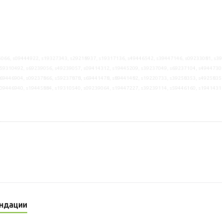
066, s09444922, s19327343, s29218937, s19317136, s49446542, s39447146, s09233081, s3
59310492, s69239056, s49239057, s09414312, s19445209, s39237049, s69237104, s4944730
69446904, s09237866, s59237878, s69441478, s89441482, s19220733, s39258353, s4925835
s09446940, s19445884, s19310540, s09239064, s19447227, s39239114, s59446160, s1941431
ндации