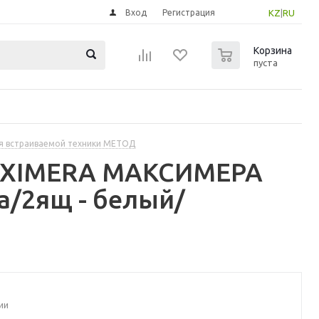
Вход
Регистрация
KZ
|
RU
0
Корзина
пуста
я встраиваемой техники МЕТОД
MAXIMERA МАКСИМЕРА
/2ящ - белый/
ии