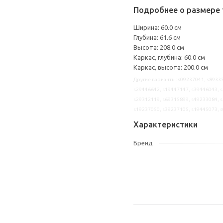
Подробнее о размере 
Ширина: 60.0 см
Глубина: 61.6 см
Высота: 208.0 см
Каркас, глубина: 60.0 см
Каркас, высота: 200.0 см
Другие варианты: s09237041, s89335
s29446642, s19447147, s39446043, s
s29312119, s69315899, s49233084, s
s19237050, s39237105, s19445073, 
Характеристики
Бренд