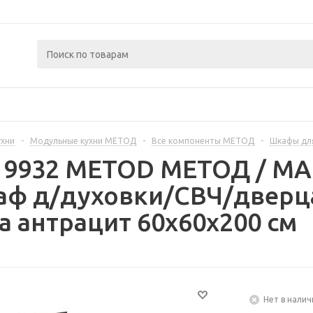
ухни
-
Модульные кухни МЕТОД
-
Все компоненты МЕТОД
-
Шкафы дл
219932 METOD МЕТОД / 
аф д/духовки/СВЧ/дверца
а антрацит 60x60x200 см
Нет в налич