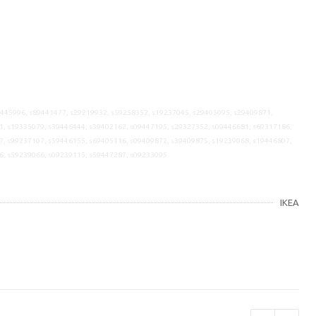
9445996, s89441477, s29219932, s59258352, s19237045, s29405095, s29409871,
1, s19335079, s39446444, s39402162, s09447195, s29327352, s09446681, s69317186,
7, s99237107, s59446155, s69405116, s09409872, s39409875, s19239068, s19446807,
6, s59239066, s09239115, s59447287, s09233095
IKEA