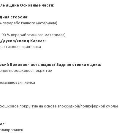
ель ящика
Основные части:
дняя сторона:
 % переработанного материала)
. 90 % переработанного материала)
д/духов/холод
Каркас:
ластиковая окантовка
окий
Боковая часть ящика/ Задняя стенка ящика:
ерное порошковое покрытие
Меламиновая пленка
орошковое покрытие на основе эпоксидной/полиэфирной смолы
ас:
Полипропилен