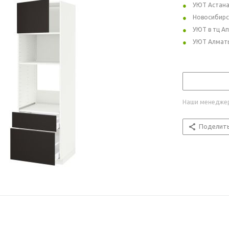
УЮТ Астан
Новосибирс
УЮТ в тц А
УЮТ Алмат
Наши менеджер
Поделит