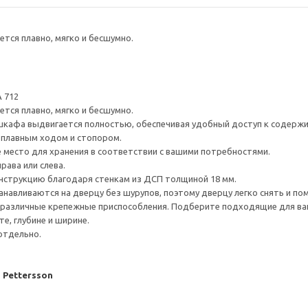
тся плавно, мягко и бесшумно.
 712
тся плавно, мягко и бесшумно.
шкафа выдвигается полностью, обеспечивая удобный доступ к содерж
плавным ходом и стопором.
е место для хранения в соответствии с вашими потребностями.
рава или слева.
нструкцию благодаря стенкам из ДСП толщиной 18 мм.
навливаются на дверцу без шурупов, поэтому дверцу легко снять и по
различные крепежные приспособления. Подберите подходящие для ваших
е, глубине и ширине.
отдельно.
J Pettersson