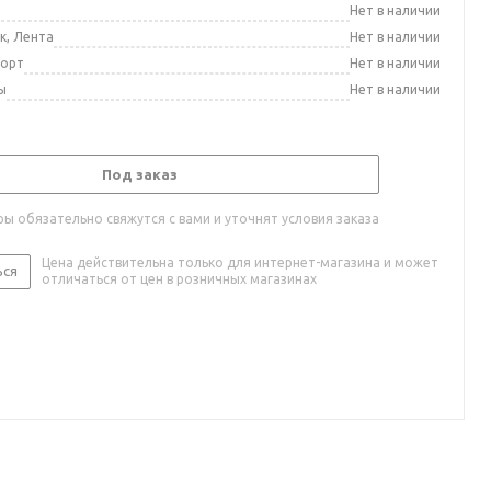
а
Нет в наличии
к, Лента
Нет в наличии
порт
Нет в наличии
ы
Нет в наличии
Под заказ
ы обязательно свяжутся с вами и уточнят условия заказа
Цена действительна только для интернет-магазина и может
ься
отличаться от цен в розничных магазинах