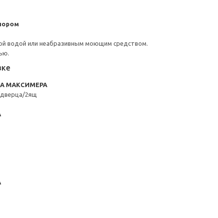
пором
ой водой или неабразивным моющим средством.
ью.
вке
RA МАКСИМЕРА
/дверца/2ящ
А
А