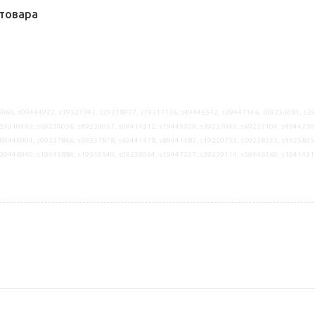
товара
066, s09444922, s19327343, s29218937, s19317136, s49446542, s39447146, s09233081, s3
59310492, s69239056, s49239057, s09414312, s19445209, s39237049, s69237104, s4944730
69446904, s09237866, s59237878, s69441478, s89441482, s19220733, s39258353, s4925835
s09446940, s19445884, s19310540, s09239064, s19447227, s39239114, s59446160, s1941431