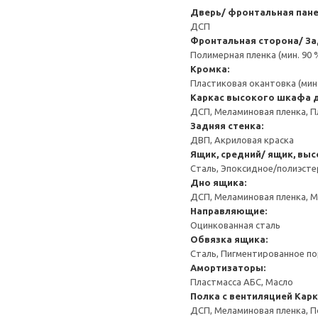
Дверь/ фронтальная пан
ДСП
Фронтальная сторона/ За
Полимерная пленка (мин. 90
Кромка:
Пластиковая окантовка (мин
Каркас высокого шкафа 
ДСП, Меламиновая пленка, П
Задняя стенка:
ДВП, Акриловая краска
Ящик, средний/ ящик, выс
Сталь, Эпоксидное/полиэст
Дно ящика:
ДСП, Меламиновая пленка, 
Направляющие:
Оцинкованная сталь
Обвязка ящика:
Сталь, Пигментированное п
Амортизаторы:
Пластмасса АБС, Масло
Полка с вентиляцией
Карк
ДСП, Меламиновая пленка, 