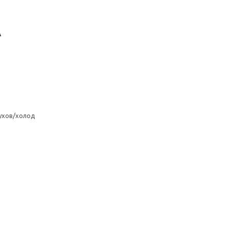
А
ухов/холод