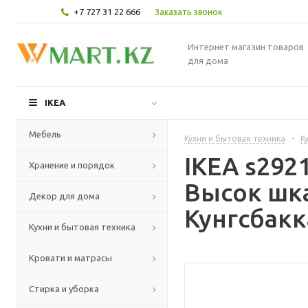
+7 727 31 22 666
Заказать звонок
Интернет магазин товаров
для дома
IKEA
Мебель
Кухни и бытовая техника
-
К
IKEA s29
Хранение и порядок
Высок шк
Декор для дома
Кунгсбакк
Кухни и бытовая техника
Кровати и матрасы
Стирка и уборка