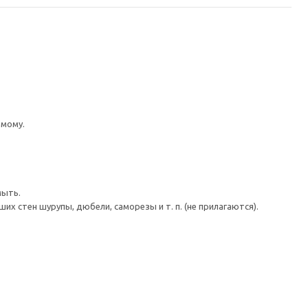
имому.
мыть.
 стен шурупы, дюбели, саморезы и т. п. (не прилагаются).