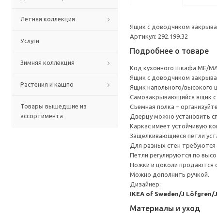
Летняя коллекция
Ящик с доводчиком закрывае
Артикул: 292.199.32
Услуги
Подробнее о товаре
Зимняя коллекция
Код кухонного шкафа ME/MA
Ящик с доводчиком закрывае
Растения и кашпо
Ящик напольного/высокого 
Cамозакрывающийся ящик с 
Товары вышедшие из
Съемная полка – организуйт
ассортимента
Дверцу можно установить сп
Каркас имеет устойчивую ко
Защелкивающиеся петли уста
Для разных стен требуются 
Петли регулируются по высот
Ножки и цоколи продаются 
Можно дополнить ручкой.
Дизайнер:
IKEA of Sweden/J Löfgren/
Материалы и уход