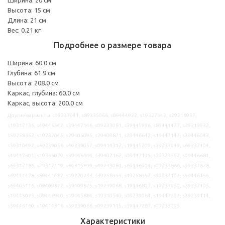
Высота: 15 см
Длина: 21 см
Вес: 0.21 кг
Подробнее о размере товара
Ширина: 60.0 см
Глубина: 61.9 см
Высота: 208.0 см
Каркас, глубина: 60.0 см
Каркас, высота: 200.0 см
Другие варианты: s09237041, s89335066, s09444922, s19327343, s29218937,
s19317136, s49446542, s39447146, s09233081, s39445996, s89441477, s29219932,
s59258352, s19237045, s29405095, s29409871, s29446642, s19447147, s39446043,
s59310492, s69239056, s49239057, s09414312, s19445209, s39237049, s69237104,
s49447301, s19335079, s39446444, s39402162, s09447195, s29327352, s09446681,
s69317186, s29312119, s69315899, s49233084, s69446904, s09237866, s59237878,
s69441478, s89441482, s19220733, s39258353, s49258357, s99237107, s59446155,
s69405116, s09409872, s39409875, s19239068, s19446807, s19237050, s39237105,
s19445073, s09446940, s19445884, s19310540, s09239064, s19447227, s39239114,
s59446160, s19414316, s59239066, s09239115, s59447287, s09233095
Характеристики