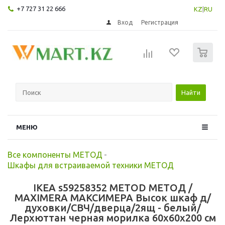
+7 727 31 22 666
KZ
|
RU
Вход
Регистрация
0
Найти
МЕНЮ
Все компоненты МЕТОД
-
Шкафы для встраиваемой техники МЕТОД
IKEA s59258352 METOD МЕТОД /
MAXIMERA МАКСИМЕРА Высок шкаф д/
духовки/СВЧ/дверца/2ящ - белый/
Лерхюттан черная морилка 60x60x200 см