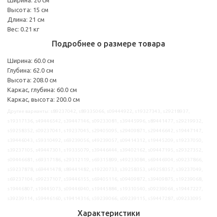
Высота: 15 см
Длина: 21 см
Вес: 0.21 кг
Подробнее о размере товара
Ширина: 60.0 см
Глубина: 62.0 см
Высота: 208.0 см
Каркас, глубина: 60.0 см
Каркас, высота: 200.0 см
Другие варианты: s89237042, s89335066, s09444922, s19327343, s29218937,
s19317136, s49446542, s39447146, s09233081, s39445996, s89441477, s29219932,
s59258352, s09237041, s19237045, s29405095, s29409871, s29446642, s19447147,
s39446043, s59310492, s69239056, s49239057, s09414312, s19445209, s19237050,
s39237105, s49447301, s19335079, s39446444, s39402162, s09447195, s29327352,
s09446681, s69317186, s29312119, s69315899, s49233084, s69446904, s09237866,
s59237878, s69441478, s89441482, s19220733, s39258353, s49258357, s39237049,
s69237104, s99237107, s59446155, s69405116, s09409872, s39409875, s19239068,
s19446807, s19445073, s09446940, s19445884, s19310540, s09239064, s19447227,
s39239114, s59446160, s19414316, s59239066, s09239115, s59447287, s09233095
Характеристики