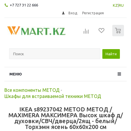
+7 727 31 22 666
KZ
|
RU
Вход
Регистрация
0
Найти
МЕНЮ
Все компоненты МЕТОД
-
Шкафы для встраиваемой техники МЕТОД
IKEA s89237042 METOD МЕТОД /
MAXIMERA МАКСИМЕРА Высок шкаф д/
духовки/СВЧ/дверца/2ящ - белый/
Торхэмн ясень 60x60x200 см