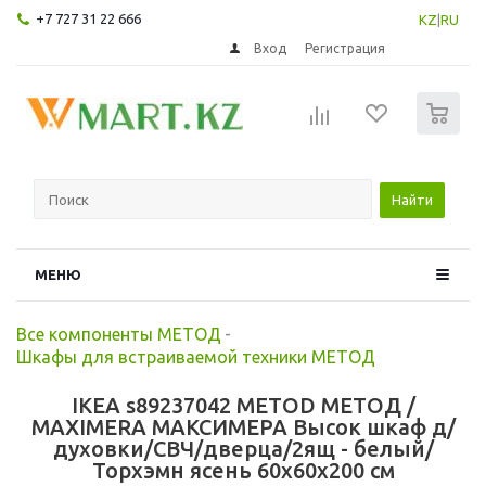
+7 727 31 22 666
KZ
|
RU
Вход
Регистрация
0
Найти
МЕНЮ
Все компоненты МЕТОД
-
Шкафы для встраиваемой техники МЕТОД
IKEA s89237042 METOD МЕТОД /
MAXIMERA МАКСИМЕРА Высок шкаф д/
духовки/СВЧ/дверца/2ящ - белый/
Торхэмн ясень 60x60x200 см