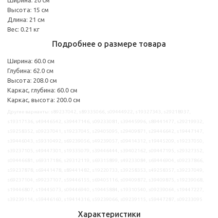
Высота: 15 см
Длина: 21 см
Вес: 0.21 кг
Подробнее о размере товара
Ширина: 60.0 см
Глубина: 62.0 см
Высота: 208.0 см
Каркас, глубина: 60.0 см
Каркас, высота: 200.0 см
Другие варианты: s89237042, s89335066, s09444922, s19327343, s29218937,
s19317136, s49446542, s39447146, s09233081, s39445996, s89441477, s29219932,
s59258352, s09237041, s19237045, s29405095, s29409871, s29446642, s19447147,
s39446043, s59310492, s69239056, s49239057, s09414312, s19445209, s19237050,
s39237105, s49447301, s19335079, s39446444, s39402162, s09447195, s29327352,
s09446681, s69317186, s29312119, s69315899, s49233084, s69446904, s09237866,
s59237878, s69441478, s89441482, s19220733, s39258353, s49258357, s39237049,
s69237104, s99237107, s59446155, s69405116, s09409872, s39409875, s19239068,
s19446807, s19445073, s09446940, s19445884, s19310540, s09239064, s19447227,
s39239114, s59446160, s19414316, s59239066, s09239115, s59447287, s09233095
Характеристики