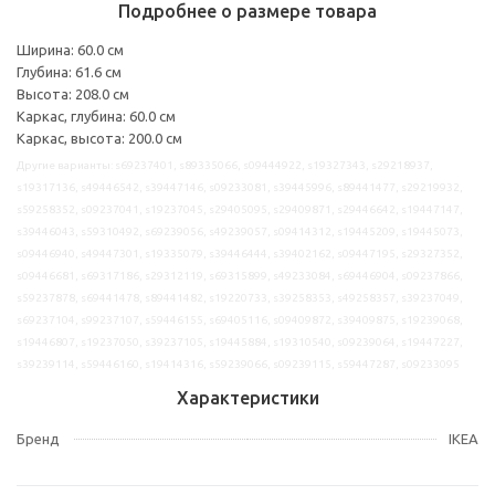
Подробнее о размере товара
Ширина: 60.0 см
Глубина: 61.6 см
Высота: 208.0 см
Каркас, глубина: 60.0 см
Каркас, высота: 200.0 см
Другие варианты: s69237401, s89335066, s09444922, s19327343, s29218937,
s19317136, s49446542, s39447146, s09233081, s39445996, s89441477, s29219932,
s59258352, s09237041, s19237045, s29405095, s29409871, s29446642, s19447147,
s39446043, s59310492, s69239056, s49239057, s09414312, s19445209, s19445073,
s09446940, s49447301, s19335079, s39446444, s39402162, s09447195, s29327352,
s09446681, s69317186, s29312119, s69315899, s49233084, s69446904, s09237866,
s59237878, s69441478, s89441482, s19220733, s39258353, s49258357, s39237049,
s69237104, s99237107, s59446155, s69405116, s09409872, s39409875, s19239068,
s19446807, s19237050, s39237105, s19445884, s19310540, s09239064, s19447227,
s39239114, s59446160, s19414316, s59239066, s09239115, s59447287, s09233095
Характеристики
Бренд
IKEA