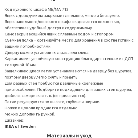
Код кухонного шкафа ME/MA 712
Ящик с доводчиком закрывается плавно, мягко и бесшумно.
Ящик напольного/высокого шкафа выдвигается полностью,
обеспечивая удобный доступ к содержимому.
Cамозакрывающийся ящик с плавным ходом и стопором.
Съемная полка – организуйте место для хранения в соответствии с
вашими потребностями.
Дверцу можно установить справа или слева.
Каркас имеет устойчивую конструкцию благодаря стенкам из ДСП
толщиной 18 мм.
Защелкивающиеся петли устанавливаются на дверцу без шурупов,
поэтому дверцу легко снять и помыть.
Для разных стен требуются различные крепежные
приспособления. Подберите подходящие для ваших стен шурупы,
дюбели, саморезы и т. п. (не прилагаются).
Петли регулируются по высоте, глубине и ширине.
Ножки и цоколи продаются отдельно.
Можно дополнить ручкой.
Дизайнер:
IKEA of Sweden
Материалы и уход