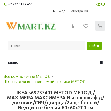
+7 727 31 22 666
KZ
|
RU
Вход
Регистрация
0
Найти
МЕНЮ
Все компоненты МЕТОД
-
Шкафы для встраиваемой техники МЕТОД
IKEA s69237401 METOD МЕТОД /
MAXIMERA МАКСИМЕРА Высок шкаф д/
духовки/СВЧ/дверца/2ящ - белый/
Веддинге белый 60x60x200 см