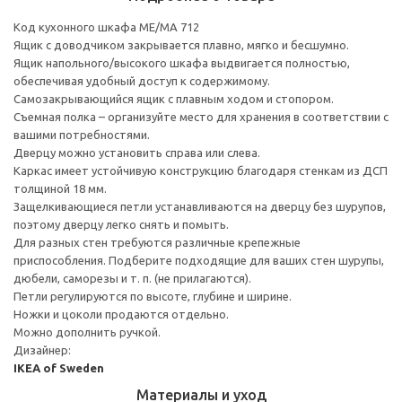
Код кухонного шкафа ME/MA 712
Ящик с доводчиком закрывается плавно, мягко и бесшумно.
Ящик напольного/высокого шкафа выдвигается полностью,
обеспечивая удобный доступ к содержимому.
Cамозакрывающийся ящик с плавным ходом и стопором.
Съемная полка – организуйте место для хранения в соответствии с
вашими потребностями.
Дверцу можно установить справа или слева.
Каркас имеет устойчивую конструкцию благодаря стенкам из ДСП
толщиной 18 мм.
Защелкивающиеся петли устанавливаются на дверцу без шурупов,
поэтому дверцу легко снять и помыть.
Для разных стен требуются различные крепежные
приспособления. Подберите подходящие для ваших стен шурупы,
дюбели, саморезы и т. п. (не прилагаются).
Петли регулируются по высоте, глубине и ширине.
Ножки и цоколи продаются отдельно.
Можно дополнить ручкой.
Дизайнер:
IKEA of Sweden
Материалы и уход