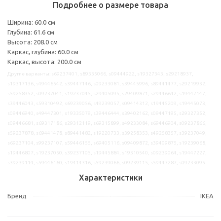
Подробнее о размере товара
Ширина: 60.0 см
Глубина: 61.6 см
Высота: 208.0 см
Каркас, глубина: 60.0 см
Каркас, высота: 200.0 см
Другие варианты: s69237401, s89335066, s09444922, s19327343, s29218937,
s19317136, s49446542, s39447146, s09233081, s39445996, s89441477, s29219932,
s59258352, s09237041, s19237045, s29405095, s29409871, s29446642, s19447147,
s39446043, s59310492, s69239056, s49239057, s09414312, s19445209, s19445073,
s09446940, s49447301, s19335079, s39446444, s39402162, s09447195, s29327352,
s09446681, s69317186, s29312119, s69315899, s49233084, s69446904, s09237866,
s59237878, s69441478, s89441482, s19220733, s39258353, s49258357, s39237049,
s69237104, s99237107, s59446155, s69405116, s09409872, s39409875, s19239068,
s19446807, s19237050, s39237105, s19445884, s19310540, s09239064, s19447227,
s39239114, s59446160, s19414316, s59239066, s09239115, s59447287, s09233095
Характеристики
Бренд
IKEA