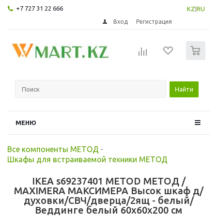
+7 727 31 22 666
KZ
|
RU
Вход
Регистрация
0
Найти
МЕНЮ
Все компоненты МЕТОД
-
Шкафы для встраиваемой техники МЕТОД
IKEA s69237401 METOD МЕТОД /
MAXIMERA МАКСИМЕРА Высок шкаф д/
духовки/СВЧ/дверца/2ящ - белый/
Веддинге белый 60x60x200 см