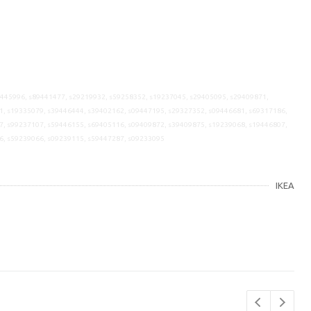
9445996, s89441477, s29219932, s59258352, s19237045, s29405095, s29409871,
1, s19335079, s39446444, s39402162, s09447195, s29327352, s09446681, s69317186,
7, s99237107, s59446155, s69405116, s09409872, s39409875, s19239068, s19446807,
6, s59239066, s09239115, s59447287, s09233095
IKEA