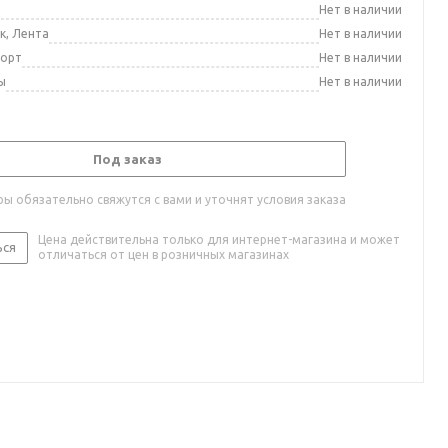
а
Нет в наличии
к, Лента
Нет в наличии
порт
Нет в наличии
ы
Нет в наличии
Под заказ
ы обязательно свяжутся с вами и уточнят условия заказа
Цена действительна только для интернет-магазина и может
ься
отличаться от цен в розничных магазинах