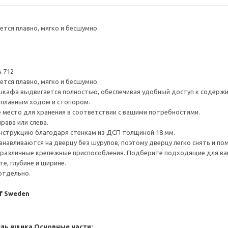
тся плавно, мягко и бесшумно.
 712
тся плавно, мягко и бесшумно.
шкафа выдвигается полностью, обеспечивая удобный доступ к содерж
плавным ходом и стопором.
е место для хранения в соответствии с вашими потребностями.
рава или слева.
нструкцию благодаря стенкам из ДСП толщиной 18 мм.
навливаются на дверцу без шурупов, поэтому дверцу легко снять и по
различные крепежные приспособления. Подберите подходящие для ваших
е, глубине и ширине.
отдельно.
of Sweden
ель ящика
Основные части: