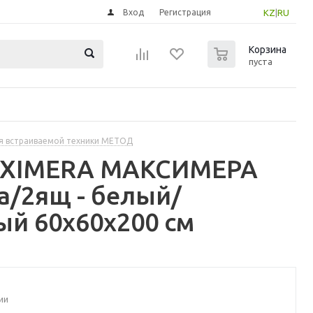
Вход
Регистрация
KZ
|
RU
0
Корзина
пуста
я встраиваемой техники МЕТОД
MAXIMERA МАКСИМЕРА
/2ящ - белый/
ый 60x60x200 см
ии