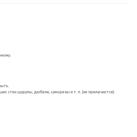
имому.
мыть.
 стен шурупы, дюбели, саморезы и т. п. (не прилагаются).