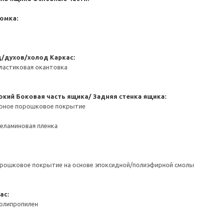
омка:
д/духов/холод
Каркас:
ластиковая окантовка
окий
Боковая часть ящика/ Задняя стенка ящика:
ерное порошковое покрытие
Меламиновая пленка
орошковое покрытие на основе эпоксидной/полиэфирной смолы
ас:
Полипропилен