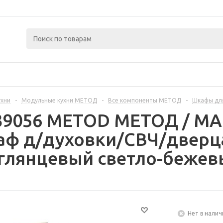
ухни
-
Модульные кухни МЕТОД
-
Все компоненты МЕТОД
-
Шкафы дл
239056 METOD МЕТОД / 
аф д/духовки/СВЧ/дверца
глянцевый светло-бежев
Нет в налич