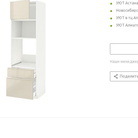
УЮТ Астан
Новосибирс
УЮТ в тц А
УЮТ Алмат
Наши менеджер
Поделит