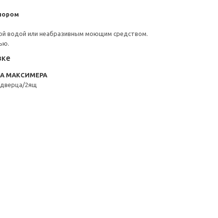
пором
ой водой или неабразивным моющим средством.
ью.
вке
RA МАКСИМЕРА
/дверца/2ящ