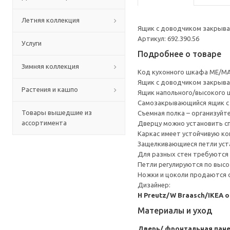
Летняя коллекция
Ящик с доводчиком закрывае
Артикул: 692.390.56
Услуги
Подробнее о товаре
Зимняя коллекция
Код кухонного шкафа ME/MA
Ящик с доводчиком закрывае
Растения и кашпо
Ящик напольного/высокого 
Cамозакрывающийся ящик с 
Товары вышедшие из
Съемная полка – организуйт
ассортимента
Дверцу можно установить сп
Каркас имеет устойчивую ко
Защелкивающиеся петли уста
Для разных стен требуются 
Петли регулируются по высот
Ножки и цоколи продаются 
Дизайнер:
H Preutz/W Braasch/IKEA 
Материалы и уход
Дверь/ фронтальная пан