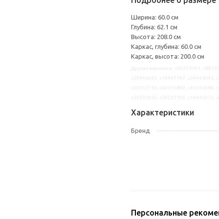
Подробнее о размере 
Ширина: 60.0 см
Глубина: 62.1 см
Высота: 208.0 см
Каркас, глубина: 60.0 см
Каркас, высота: 200.0 см
Другие варианты: s09237041, s89335
s29446642, s19447147, s39446043, s
s29312119, s69315899, s49233084, s
s19237050, s39237105, s19445073, 
Характеристики
Бренд
Персональные рекоме