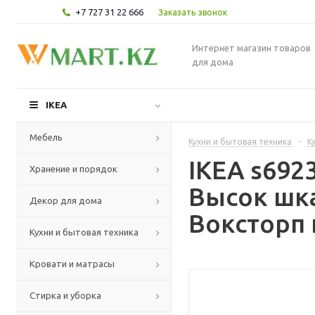
+7 727 31 22 666
Заказать звонок
Интернет магазин товаров
для дома
IKEA
Мебель
Кухни и бытовая техника
-
К
IKEA s69
Хранение и порядок
Высок шк
Декор для дома
Воксторп 
Кухни и бытовая техника
Кровати и матрасы
Стирка и уборка