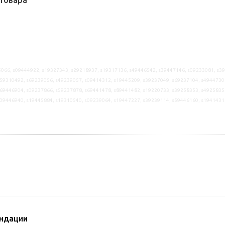
товара
066, s09444922, s19327343, s29218937, s19317136, s49446542, s39447146, s09233081, s3
59310492, s69239056, s49239057, s09414312, s19445209, s39237049, s69237104, s4944730
69446904, s09237866, s59237878, s69441478, s89441482, s19220733, s39258353, s4925835
s09446940, s19445884, s19310540, s09239064, s19447227, s39239114, s59446160, s1941431
ндации