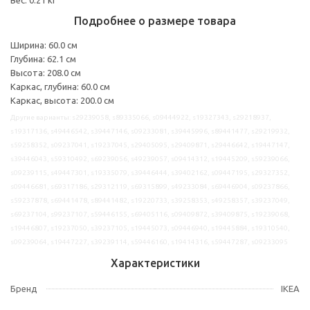
Подробнее о размере товара
Ширина: 60.0 см
Глубина: 62.1 см
Высота: 208.0 см
Каркас, глубина: 60.0 см
Каркас, высота: 200.0 см
Другие варианты: s29239058, s89335066, s09444922, s19327343, s29218937,
s19317136, s49446542, s39447146, s09233081, s39445996, s89441477, s29219932,
s59258352, s09237041, s19237045, s29405095, s29409871, s29446642, s19447147,
s39446043, s59310492, s69239056, s49239057, s09414312, s19445209, s59239066,
s09239115, s49447301, s19335079, s39446444, s39402162, s09447195, s29327352,
s09446681, s69317186, s29312119, s69315899, s49233084, s69446904, s09237866,
s59237878, s69441478, s89441482, s19220733, s39258353, s49258357, s39237049,
s69237104, s99237107, s59446155, s69405116, s09409872, s39409875, s19239068,
s19446807, s19237050, s39237105, s19445073, s09446940, s19445884, s19310540,
s09239064, s19447227, s39239114, s59446160, s19414316, s59447287, s09233095
Характеристики
Бренд
IKEA