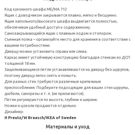
Код кухонного шкафа ME/MA 712
Ящик с доводчиком закрывается плавно, мягко и бесшумно.
Ящик напольного/высокого шкафа выдвигается полностью,
обеспечивая удобный доступ к содержимому.
Cамозакрывающийся ящик с плавным ходом и стопором.
Съемная полка – организуйте место для хранения в соответствии с
вашими потребностями.
Дверцу можно установить справа или слева.
Каркас имеет устойчивую конструкцию благодаря стенкам из ДСП
толщиной 18 мм.
Защелкивающиеся петли устанавливаются на дверцу без шурупов,
поэтому дверцу легко снять и помыть.
Для разных стен требуются различные крепежные
приспособления. Подберите подходящие для ваших стен шурупы,
дюбели, саморезы и т. п. (не прилагаются).
Петли регулируются по высоте, глубине и ширине.
Ножки и цоколи продаются отдельно.
Дизайнер:
H Preutz/W Braasch/IKEA of Sweden
Материалы и уход