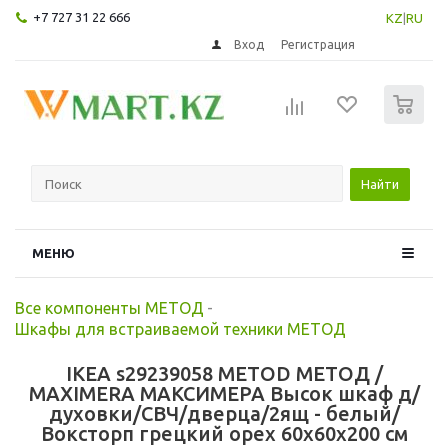
+7 727 31 22 666
KZ
|
RU
Вход
Регистрация
0
Найти
МЕНЮ
Все компоненты МЕТОД
-
Шкафы для встраиваемой техники МЕТОД
IKEA s29239058 METOD МЕТОД /
MAXIMERA МАКСИМЕРА Высок шкаф д/
духовки/СВЧ/дверца/2ящ - белый/
Воксторп грецкий орех 60x60x200 см