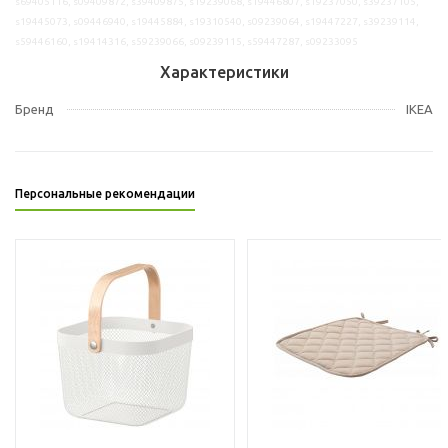
s69405116, s09409872, s39409875, s19239068, s19446807, s19237050, s39237105,
s19445073, s09446940, s19445884, s19310540, s09239064, s19447227, s39239114,
s59446160, s19414316, s59239066, s09239115, s59447287, s09233095
Характеристики
Бренд
IKEA
Персональные рекомендации