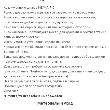
Код кухонного шкафа ME/MA 712
Ящик с доводчиком закрывается плавно, мягко и бесшумно.
Ящик напольного/высокого шкафа выдвигается полностью,
обеспечивая удобный доступ к содержимому.
Cамозакрывающийся ящик с плавным ходом и стопором.
Съемная полка – организуйте место для хранения в соответствии с
вашими потребностями.
Дверцу можно установить справа или слева.
Каркас имеет устойчивую конструкцию благодаря стенкам из ДСП
толщиной 18 мм.
Защелкивающиеся петли устанавливаются на дверцу без шурупов,
поэтому дверцу легко снять и помыть.
Для разных стен требуются различные крепежные
приспособления. Подберите подходящие для ваших стен шурупы,
дюбели, саморезы и т. п. (не прилагаются).
Петли регулируются по высоте, глубине и ширине.
Ножки и цоколи продаются отдельно.
Дизайнер:
H Preutz/W Braasch/IKEA of Sweden
Материалы и уход