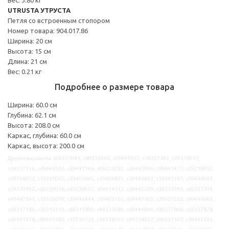
UTRUSTA УТРУСТА
Петля со встроенным стопором
Номер товара: 904.017.86
Ширина: 20 см
Высота: 15 см
Длина: 21 см
Вес: 0.21 кг
Подробнее о размере товара
Ширина: 60.0 см
Глубина: 62.1 см
Высота: 208.0 см
Каркас, глубина: 60.0 см
Каркас, высота: 200.0 см
Другие варианты: s09237041, s89335066, s09444922, s19327343, s29218937,
s19317136, s49446542, s39447146, s09233081, s39445996, s89441477, s29219932,
s59258352, s19237045, s29405095, s29409871, s29446642, s19447147, s39446043,
s59310492, s69239056, s49239057, s09414312, s19445209, s39237049, s69237104,
s49447301, s19335079, s39446444, s39402162, s09447195, s29327352, s09446681,
s69317186, s29312119, s69315899, s49233084, s69446904, s09237866, s59237878,
s69441478, s89441482, s19220733, s39258353, s49258357, s99237107, s59446155,