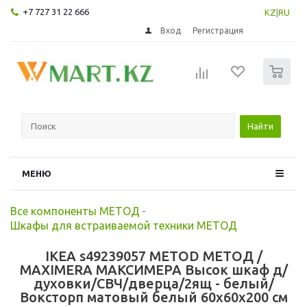
+7 727 31 22 666
KZ
|
RU
Вход
Регистрация
0
Найти
МЕНЮ
Все компоненты МЕТОД
-
Шкафы для встраиваемой техники МЕТОД
IKEA s49239057 METOD МЕТОД /
MAXIMERA МАКСИМЕРА Высок шкаф д/
духовки/СВЧ/дверца/2ящ - белый/
Воксторп матовый белый 60x60x200 см