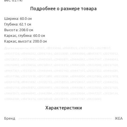
Подробнее о размере товара
Ширина: 60.0 см
Глубина: 62.1 см
Высота: 208.0 см
Каркас, глубина: 60.0 см
Каркас, высота: 200.0 см
Другие варианты: s09237041, s89335066, s09444922, s19327343, s29218937,
s19317136, s49446542, s39447146, s09233081, s39445996, s89441477, s29219932,
s59258352, s19237045, s29405095, s29409871, s29446642, s19447147, s39446043,
s59310492, s69239056, s49239057, s09414312, s19445209, s39237049, s69237104,
s49447301, s19335079, s39446444, s39402162, s09447195, s29327352, s09446681,
s69317186, s29312119, s69315899, s49233084, s69446904, s09237866, s59237878,
s69441478, s89441482, s19220733, s39258353, s49258357, s99237107, s59446155,
s69405116, s09409872, s39409875, s19239068, s19446807, s19237050, s39237105,
s19445073, s09446940, s19445884, s19310540, s09239064, s19447227, s39239114,
s59446160, s19414316, s59239066, s09239115, s59447287, s09233095
Характеристики
Бренд
IKEA