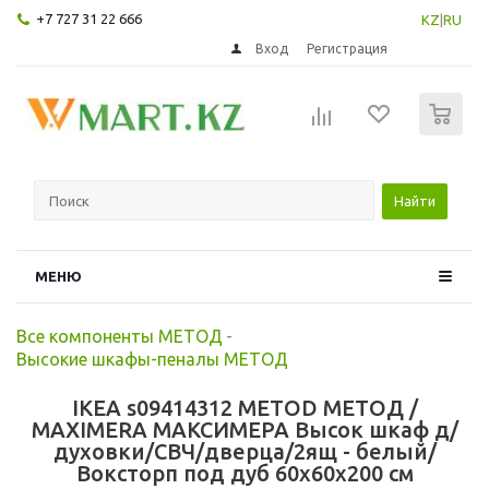
+7 727 31 22 666
KZ
|
RU
Вход
Регистрация
0
Найти
МЕНЮ
Все компоненты МЕТОД
-
Высокие шкафы-пеналы МЕТОД
IKEA s09414312 METOD МЕТОД /
MAXIMERA МАКСИМЕРА Высок шкаф д/
духовки/СВЧ/дверца/2ящ - белый/
Воксторп под дуб 60x60x200 см