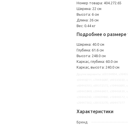
Номер товара: 404.272.65
Ширина: 22 см
Высота: 6 см
Длина: 26 см
Вес: 0.44 кг
Подробнее о размере 
Ширина: 40.0 см
Глубина: 61.6 см
Высота: 248.0 см
Каркас, глубина: 60.0 см
Каркас, высота: 240.0 см
Другие варианты: s09334834, s39402
s09446011, s79446687, s49335030, s
s69446193, s99372572, s19446690, s
s69445848, s39446401, s39446439, s
s39446260, s59409860, s19446572, s
s29447302, s39353270, s49447377
Характеристики
Бренд