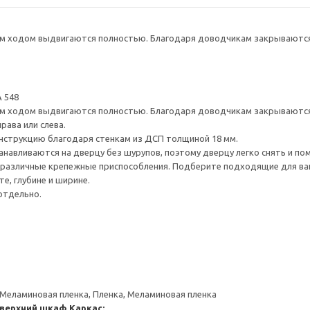
 ходом выдвигаются полностью. Благодаря доводчикам закрываются 
 548
 ходом выдвигаются полностью. Благодаря доводчикам закрываются 
рава или слева.
нструкцию благодаря стенкам из ДСП толщиной 18 мм.
навливаются на дверцу без шурупов, поэтому дверцу легко снять и по
различные крепежные приспособления. Подберите подходящие для ваших
е, глубине и ширине.
отдельно.
 Меламиновая пленка, Пленка, Меламиновая пленка
 верхний шкаф
Каркас: