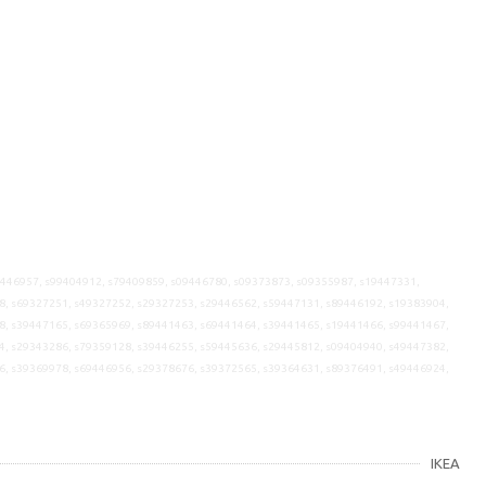
9446957, s99404912, s79409859, s09446780, s09373873, s09355987, s19447331,
8, s69327251, s49327252, s29327253, s29446562, s59447131, s89446192, s19383904,
8, s39447165, s69365969, s89441463, s69441464, s39441465, s19441466, s99441467,
4, s29343286, s79359128, s39446255, s59445636, s29445812, s09404940, s49447382,
6, s39369978, s69446956, s29378676, s39372565, s39364631, s89376491, s49446924,
IKEA