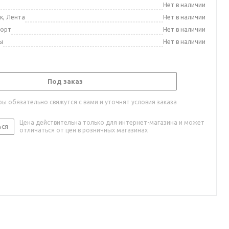
а
Нет в наличии
к, Лента
Нет в наличии
порт
Нет в наличии
ы
Нет в наличии
Под заказ
ы обязательно свяжутся с вами и уточнят условия заказа
Цена действительна только для интернет-магазина и может
ься
отличаться от цен в розничных магазинах