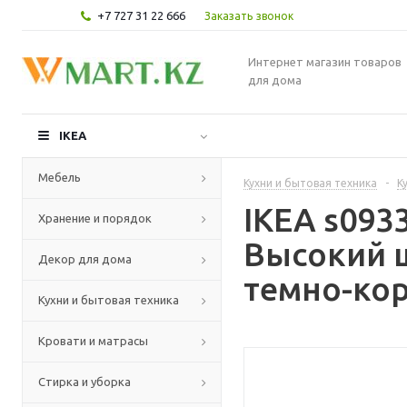
+7 727 31 22 666
Заказать звонок
Интернет магазин товаров
для дома
IKEA
Мебель
Кухни и бытовая техника
-
К
IKEA s09
Хранение и порядок
Высокий 
Декор для дома
темно-кор
Кухни и бытовая техника
Кровати и матрасы
Стирка и уборка