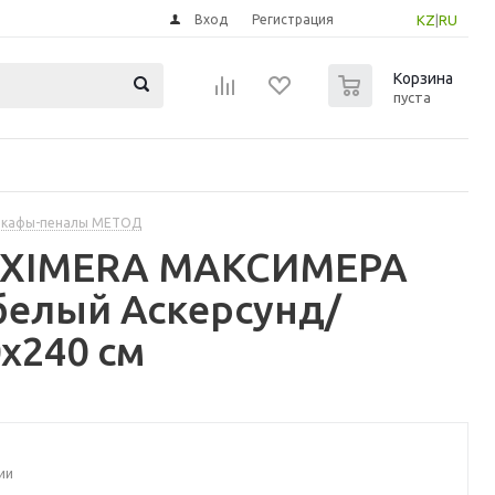
Вход
Регистрация
KZ
|
RU
0
Корзина
пуста
шкафы-пеналы МЕТОД
MAXIMERA МАКСИМЕРА
белый Аскерсунд/
x240 см
ии