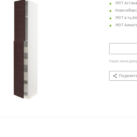
УЮТ Астан
Новосибирс
УЮТ в тц А
УЮТ Алмат
Наши менеджер
Поделит