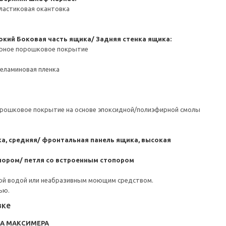
ластиковая окантовка
окий
Боковая часть ящика/ Задняя стенка ящика:
ерное порошковое покрытие
Меламиновая пленка
орошковое покрытие на основе эпоксидной/полиэфирной смолы
а, средняя/ фронтальная панель ящика, высокая
пором/ петля со встроенным стопором
ой водой или неабразивным моющим средством.
ью.
вке
RA МАКСИМЕРА