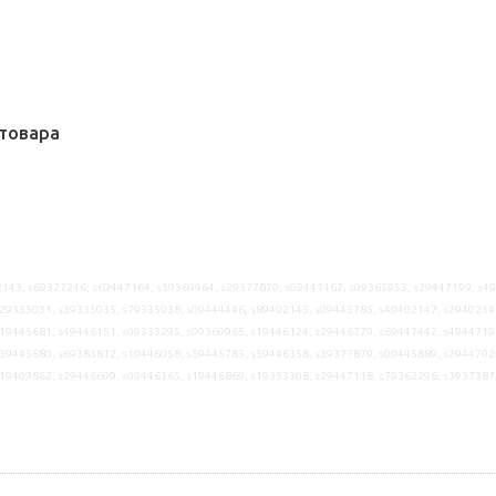
товара
143, s69327246, s69447164, s39369964, s29377870, s09441462, s09365953, s29447199, s4
29335031, s39335035, s79335038, s09444446, s89402145, s09445785, s49402147, s2940214
19445681, s49446151, s09353295, s09369965, s19446124, s29446779, s69447442, s4944719
39445680, s69383812, s19446058, s59445783, s59446358, s39377879, s09445889, s2944702
19409862, s29446699, s09446365, s19446869, s19353308, s29447118, s79362296, s3937387