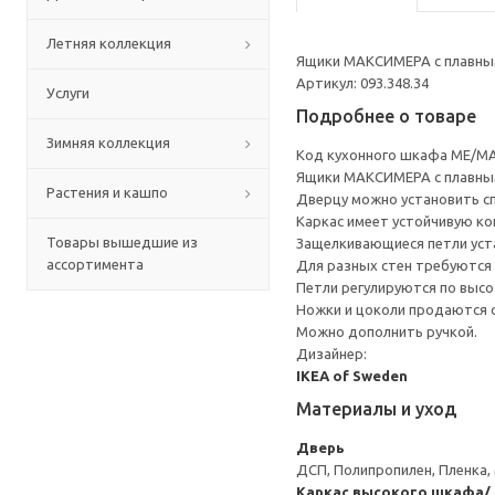
Летняя коллекция
Ящики МАКСИМЕРА с плавным
Артикул: 093.348.34
Услуги
Подробнее о товаре
Зимняя коллекция
Код кухонного шкафа ME/MA
Ящики МАКСИМЕРА с плавным
Растения и кашпо
Дверцу можно установить сп
Каркас имеет устойчивую ко
Товары вышедшие из
Защелкивающиеся петли уста
ассортимента
Для разных стен требуются 
Петли регулируются по высот
Ножки и цоколи продаются 
Можно дополнить ручкой.
Дизайнер:
IKEA of Sweden
Материалы и уход
Дверь
ДСП, Полипропилен, Пленка,
Каркас высокого шкафа/