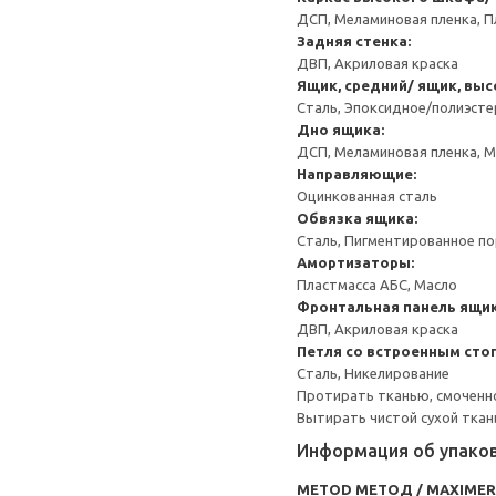
ДСП, Меламиновая пленка, П
Задняя стенка:
ДВП, Акриловая краска
Ящик, средний/ ящик, выс
Сталь, Эпоксидное/полиэст
Дно ящика:
ДСП, Меламиновая пленка, 
Направляющие:
Оцинкованная сталь
Обвязка ящика:
Сталь, Пигментированное п
Амортизаторы:
Пластмасса АБС, Масло
Фронтальная панель ящик
ДВП, Акриловая краска
Петля со встроенным сто
Сталь, Никелирование
Протирать тканью, смоченн
Вытирать чистой сухой ткан
Информация об упако
METOD МЕТОД / MAXIME