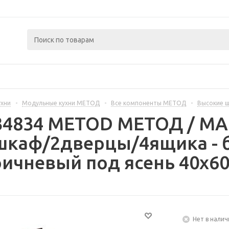
ухни
-
Модульные кухни МЕТОД
-
Все компоненты МЕТОД
-
Высокие 
334834 METOD МЕТОД / 
шкаф/2дверцы/4ящика - 
ичневый под ясень 40x60
Нет в налич