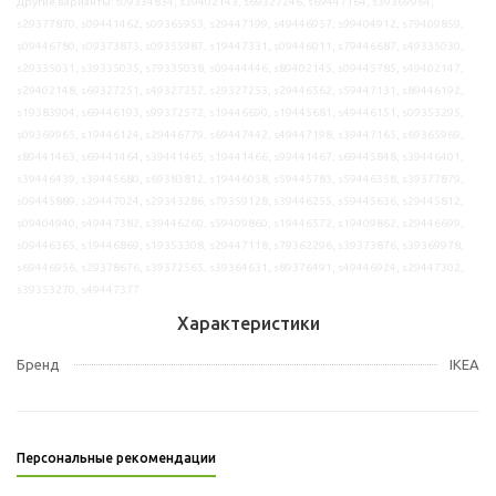
Другие варианты: s09334834, s39402143, s69327246, s69447164, s39369964,
s29377870, s09441462, s09365953, s29447199, s49446957, s99404912, s79409859,
s09446780, s09373873, s09355987, s19447331, s09446011, s79446687, s49335030,
s29335031, s39335035, s79335038, s09444446, s89402145, s09445785, s49402147,
s29402148, s69327251, s49327252, s29327253, s29446562, s59447131, s89446192,
s19383904, s69446193, s99372572, s19446690, s19445681, s49446151, s09353295,
s09369965, s19446124, s29446779, s69447442, s49447198, s39447165, s69365969,
s89441463, s69441464, s39441465, s19441466, s99441467, s69445848, s39446401,
s39446439, s39445680, s69383812, s19446058, s59445783, s59446358, s39377879,
s09445889, s29447024, s29343286, s79359128, s39446255, s59445636, s29445812,
s09404940, s49447382, s39446260, s59409860, s19446572, s19409862, s29446699,
s09446365, s19446869, s19353308, s29447118, s79362296, s39373876, s39369978,
s69446956, s29378676, s39372565, s39364631, s89376491, s49446924, s29447302,
s39353270, s49447377
Характеристики
Бренд
IKEA
Персональные рекомендации