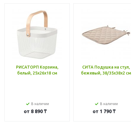
РИСАТОРП Корзина,
СИТА Подушка на стул,
белый, 25x26x18 см
бежевый, 38/35x38x2 см
В наличии
В наличии
от
8 890 ₸
от
1 790 ₸