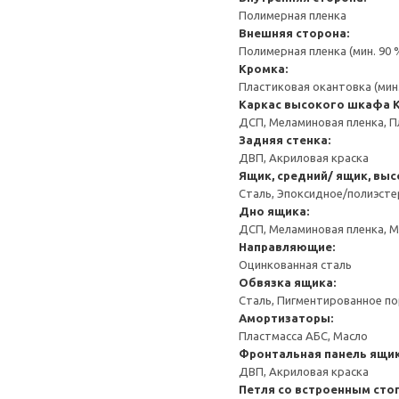
Полимерная пленка
Внешняя сторона:
Полимерная пленка (мин. 90
Кромка:
Пластиковая окантовка (мин
Каркас высокого шкафа
ДСП, Меламиновая пленка, П
Задняя стенка:
ДВП, Акриловая краска
Ящик, средний/ ящик, выс
Сталь, Эпоксидное/полиэст
Дно ящика:
ДСП, Меламиновая пленка, 
Направляющие:
Оцинкованная сталь
Обвязка ящика:
Сталь, Пигментированное п
Амортизаторы:
Пластмасса АБС, Масло
Фронтальная панель ящик
ДВП, Акриловая краска
Петля со встроенным сто