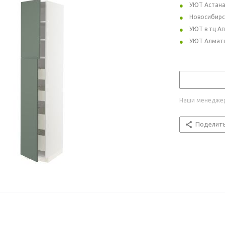
УЮТ Астан
Новосибирс
УЮТ в тц А
УЮТ Алмат
Наши менеджер
Поделит