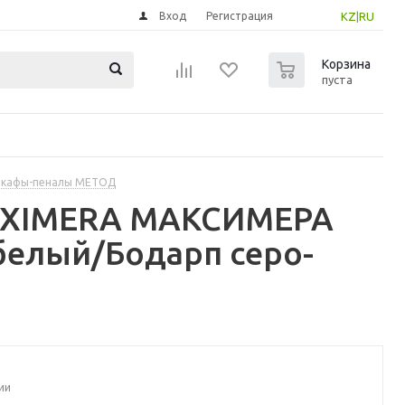
Вход
Регистрация
KZ
|
RU
0
Корзина
пуста
шкафы-пеналы МЕТОД
MAXIMERA МАКСИМЕРА
белый/Бодарп серо-
ии