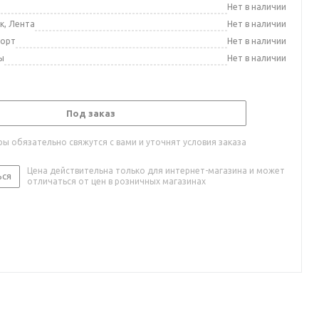
а
Нет в наличии
к, Лента
Нет в наличии
порт
Нет в наличии
ы
Нет в наличии
Под заказ
ы обязательно свяжутся с вами и уточнят условия заказа
Цена действительна только для интернет-магазина и может
ься
отличаться от цен в розничных магазинах