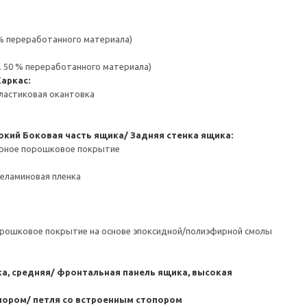
 % переработанного материала)
. 50 % переработанного материала)
Каркас:
ластиковая окантовка
окий
Боковая часть ящика/ Задняя стенка ящика:
ерное порошковое покрытие
Меламиновая пленка
орошковое покрытие на основе эпоксидной/полиэфирной смолы
а, средняя/ фронтальная панель ящика, высокая
пором/ петля со встроенным стопором