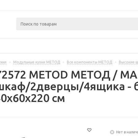
ухни
-
Модульные кухни МЕТОД
-
Все компоненты МЕТОД
-
Высокие 
372572 METOD МЕТОД / 
шкаф/2дверцы/4ящика - 
0x60x220 см
Нет в налич