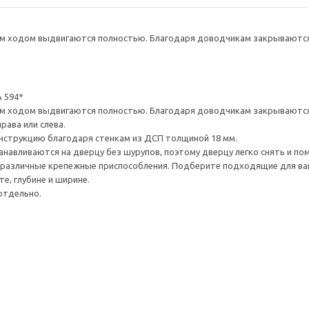
 ходом выдвигаются полностью. Благодаря доводчикам закрываются 
 594*
 ходом выдвигаются полностью. Благодаря доводчикам закрываются 
рава или слева.
нструкцию благодаря стенкам из ДСП толщиной 18 мм.
навливаются на дверцу без шурупов, поэтому дверцу легко снять и по
различные крепежные приспособления. Подберите подходящие для ваших
е, глубине и ширине.
отдельно.