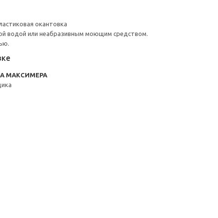
ластиковая окантовка
ой водой или неабразивным моющим средством.
ью.
вке
RA МАКСИМЕРА
щика