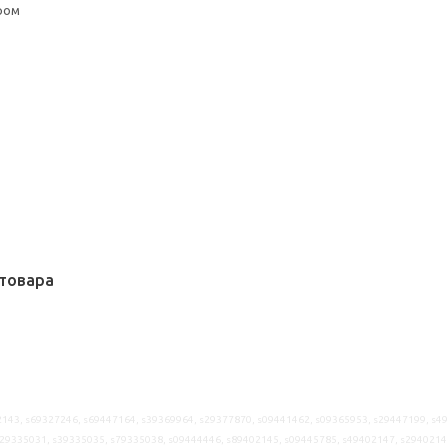
ром
товара
143, s69327246, s69447164, s39369964, s29377870, s09441462, s09365953, s29447199, s4
29335031, s39335035, s79335038, s09444446, s89402145, s09445785, s49402147, s2940214