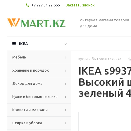
+7 727 31 22 666
Заказать звонок
Интернет магазин товаров
для дома
IKEA
Мебель
Кухни и бытовая техника
-
К
IKEA s99
Хранение и порядок
Высокий 
Декор для дома
зеленый 4
Кухни и бытовая техника
Кровати и матрасы
Стирка и уборка