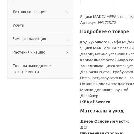
Летняя коллекция
Ящики МАКСИМЕРА с плавным
Артикул: 993.725.72
Услуги
Подробнее о товаре
Зимняя коллекция
Код кухонного шкафа ME/MA
Ящики МАКСИМЕРА с плавным
Растения и кашпо
Дверцу можно установить сп
Каркас имеет устойчивую ко
Товары вышедшие из
Защелкивающиеся петли уста
ассортимента
Для разных стен требуются 
Петли регулируются по высот
Ножки и цоколи продаются 
Можно дополнить ручкой.
Дизайнер:
IKEA of Sweden
Материалы и уход
Дверь
Основные части:
ДСП
Внутренняя сторона: