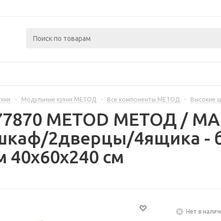
ухни
-
Модульные кухни МЕТОД
-
Все компоненты МЕТОД
-
Высокие 
377870 METOD МЕТОД / 
шкаф/2дверцы/4ящика - 
м 40x60x240 см
Нет в налич