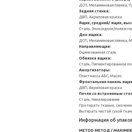
ДСП, Меламиновая пленка, П
Задняя стенка:
ДВП, Акриловая краска
Ящик, средний/ ящик, выс
Сталь, Эпоксидное/полиэст
Дно ящика:
ДСП, Меламиновая пленка, 
Направляющие:
Оцинкованная сталь
Обвязка ящика:
Сталь, Пигментированное п
Амортизаторы:
Пластмасса АБС, Масло
Фронтальная панель ящик
ДВП, Акриловая краска
Петля со встроенным сто
Сталь, Никелирование
Протирать тканью, смоченн
Вытирать чистой сухой ткан
Информация об упако
METOD МЕТОД / MAXIME