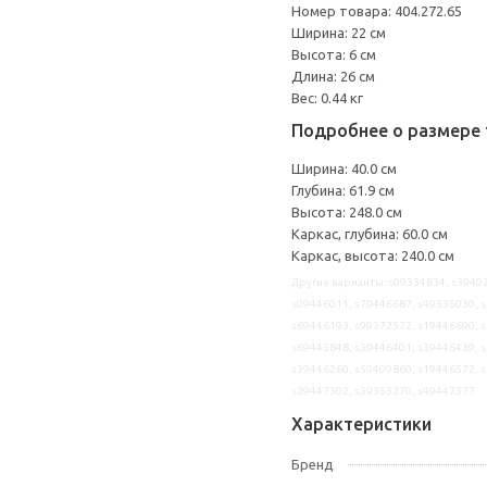
Номер товара: 404.272.65
Ширина: 22 см
Высота: 6 см
Длина: 26 см
Вес: 0.44 кг
Подробнее о размере 
Ширина: 40.0 см
Глубина: 61.9 см
Высота: 248.0 см
Каркас, глубина: 60.0 см
Каркас, высота: 240.0 см
Другие варианты: s09334834, s39402
s09446011, s79446687, s49335030, s
s69446193, s99372572, s19446690, s
s69445848, s39446401, s39446439, s
s39446260, s59409860, s19446572, s
s29447302, s39353270, s49447377
Характеристики
Бренд