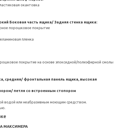
ластиковая окантовка
окий
Боковая часть ящика/ Задняя стенка ящика:
ерное порошковое покрытие
Меламиновая пленка
орошковое покрытие на основе эпоксидной/полиэфирной смолы
а, средняя/ фронтальная панель ящика, высокая
пором/ петля со встроенным стопором
ой водой или неабразивным моющим средством.
ью.
вке
RA МАКСИМЕРА