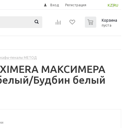
Вход
Регистрация
KZ
|
RU
0
Корзина
пуста
шкафы-пеналы МЕТОД
MAXIMERA МАКСИМЕРА
белый/Будбин белый
ии