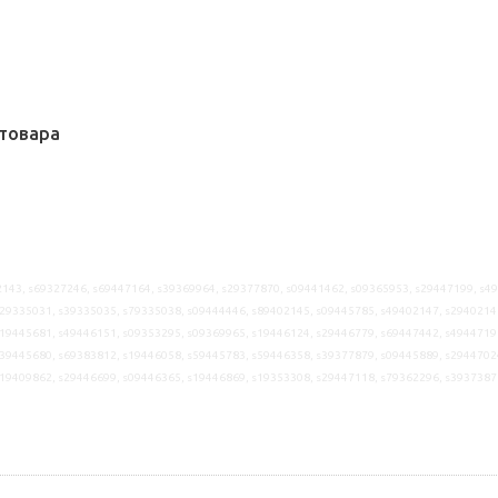
товара
143, s69327246, s69447164, s39369964, s29377870, s09441462, s09365953, s29447199, s4
29335031, s39335035, s79335038, s09444446, s89402145, s09445785, s49402147, s2940214
19445681, s49446151, s09353295, s09369965, s19446124, s29446779, s69447442, s4944719
39445680, s69383812, s19446058, s59445783, s59446358, s39377879, s09445889, s2944702
19409862, s29446699, s09446365, s19446869, s19353308, s29447118, s79362296, s3937387