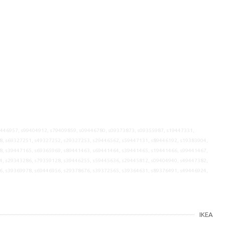
9446957, s99404912, s79409859, s09446780, s09373873, s09355987, s19447331,
8, s69327251, s49327252, s29327253, s29446562, s59447131, s89446192, s19383904,
8, s39447165, s69365969, s89441463, s69441464, s39441465, s19441466, s99441467,
4, s29343286, s79359128, s39446255, s59445636, s29445812, s09404940, s49447382,
6, s39369978, s69446956, s29378676, s39372565, s39364631, s89376491, s49446924,
IKEA