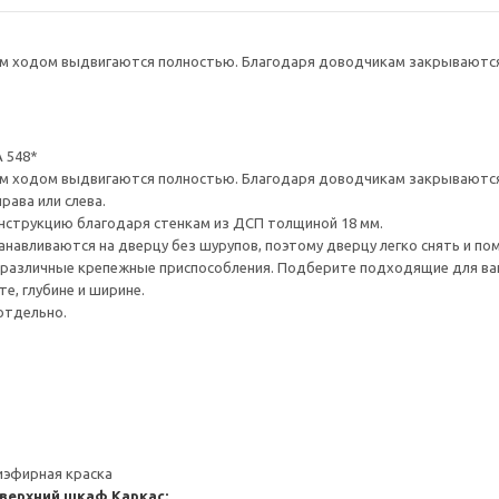
 ходом выдвигаются полностью. Благодаря доводчикам закрываются 
 548*
 ходом выдвигаются полностью. Благодаря доводчикам закрываются 
рава или слева.
нструкцию благодаря стенкам из ДСП толщиной 18 мм.
навливаются на дверцу без шурупов, поэтому дверцу легко снять и по
различные крепежные приспособления. Подберите подходящие для ваших
е, глубине и ширине.
отдельно.
иэфирная краска
 верхний шкаф
Каркас: