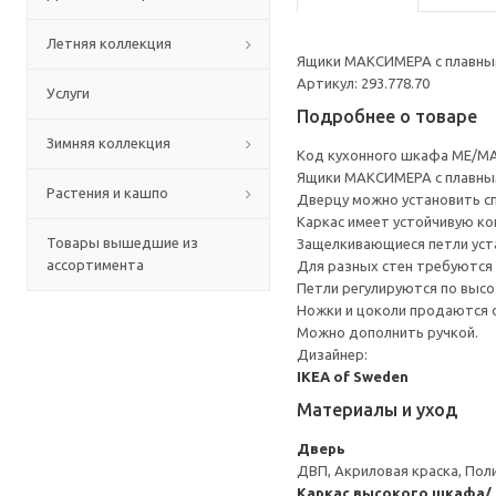
Летняя коллекция
Ящики МАКСИМЕРА с плавным
Артикул: 293.778.70
Услуги
Подробнее о товаре
Зимняя коллекция
Код кухонного шкафа ME/MA
Ящики МАКСИМЕРА с плавным
Растения и кашпо
Дверцу можно установить сп
Каркас имеет устойчивую ко
Товары вышедшие из
Защелкивающиеся петли уста
ассортимента
Для разных стен требуются 
Петли регулируются по высот
Ножки и цоколи продаются 
Можно дополнить ручкой.
Дизайнер:
IKEA of Sweden
Материалы и уход
Дверь
ДВП, Акриловая краска, Пол
Каркас высокого шкафа/