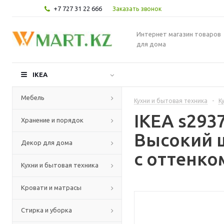
+7 727 31 22 666
Заказать звонок
Интернет магазин товаров
для дома
IKEA
Мебель
Кухни и бытовая техника
-
К
IKEA s29
Хранение и порядок
Высокий 
Декор для дома
с оттенко
Кухни и бытовая техника
Кровати и матрасы
Стирка и уборка