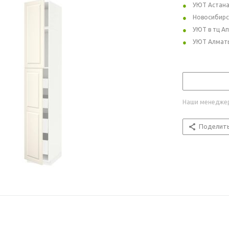
УЮТ Астан
Новосибирс
УЮТ в тц А
УЮТ Алмат
Наши менеджер
Поделит