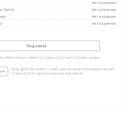
а
Нет в наличии
к, Лента
Нет в наличии
порт
Нет в наличии
ы
Нет в наличии
Под заказ
ы обязательно свяжутся с вами и уточнят условия заказа
Цена действительна только для интернет-магазина и может
ься
отличаться от цен в розничных магазинах