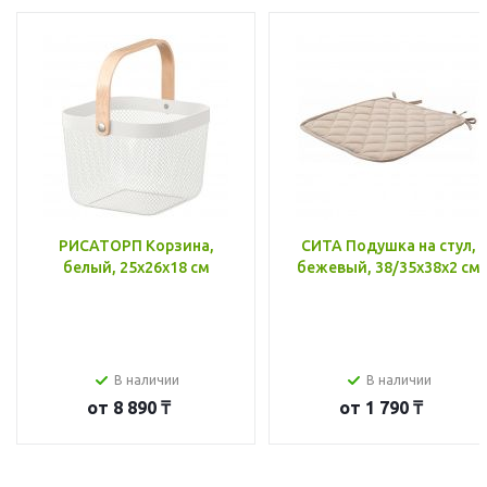
РИСАТОРП Корзина,
СИТА Подушка на стул,
белый, 25x26x18 см
бежевый, 38/35x38x2 см
В наличии
В наличии
от
8 890 ₸
от
1 790 ₸