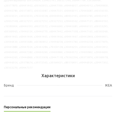
Другие варианты: s09334834, s39402143, s69327246, s69447164, s39369964,
s29377870, s09441462, s09365953, s29447199, s49446957, s99404912, s79409859,
s09446780, s09373873, s09355987, s19447331, s09446011, s79446687, s49335030,
s29335031, s39335035, s79335038, s09444446, s89402145, s09445785, s49402147,
s29402148, s69327251, s49327252, s29327253, s29446562, s59447131, s89446192,
s19383904, s69446193, s99372572, s19446690, s19445681, s49446151, s09353295,
s09369965, s19446124, s29446779, s69447442, s49447198, s39447165, s69365969,
s89441463, s69441464, s39441465, s19441466, s99441467, s69445848, s39446401,
s39446439, s39445680, s69383812, s19446058, s59445783, s59446358, s39377879,
s09445889, s29447024, s29343286, s79359128, s39446255, s59445636, s29445812,
s09404940, s49447382, s39446260, s59409860, s19446572, s19409862, s29446699,
s09446365, s19446869, s19353308, s29447118, s79362296, s39373876, s39369978,
s69446956, s29378676, s39372565, s39364631, s89376491, s49446924, s29447302,
s39353270, s49447377
Характеристики
Бренд
IKEA
Персональные рекомендации