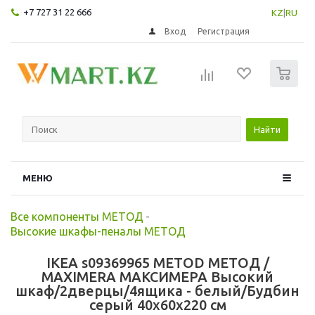
+7 727 31 22 666
KZ
|
RU
Вход
Регистрация
0
Найти
МЕНЮ
Все компоненты МЕТОД
-
Высокие шкафы-пеналы МЕТОД
IKEA s09369965 METOD МЕТОД /
MAXIMERA МАКСИМЕРА Высокий
шкаф/2дверцы/4ящика - белый/Будбин
серый 40x60x220 см