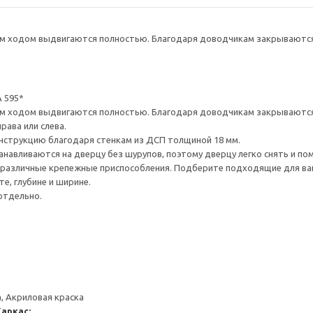
 ходом выдвигаются полностью. Благодаря доводчикам закрываются 
 595*
 ходом выдвигаются полностью. Благодаря доводчикам закрываются 
рава или слева.
нструкцию благодаря стенкам из ДСП толщиной 18 мм.
навливаются на дверцу без шурупов, поэтому дверцу легко снять и по
различные крепежные приспособления. Подберите подходящие для ваших
е, глубине и ширине.
отдельно.
, Акриловая краска
Каркас: