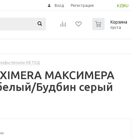
Вход
Регистрация
KZ
|
RU
0
Корзина
пуста
шкафы-пеналы МЕТОД
MAXIMERA МАКСИМЕРА
белый/Будбин серый
ии