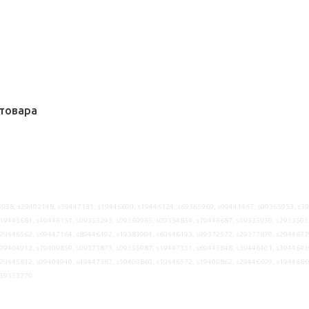
товара
038, s29402148, s59447131, s19446690, s19446124, s69365969, s99441467, s09365953, s3
19445681, s49446151, s09353295, s09369965, s09334834, s79446687, s49335030, s2933503
29446562, s69447164, s89446192, s19383904, s69446193, s99372572, s29377870, s2944677
99404912, s79409859, s09373873, s09355987, s19447331, s69445848, s39446401, s3944643
29445812, s09404940, s49447382, s59409860, s19446572, s19409862, s29446699, s1944686
s39353270