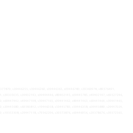
9377879, s39446255, s39446260, s09446365, s09446780, s39369978, s89376491,
1, s39335035, s39402143, s09444446, s89402145, s09445785, s49402147, s69327246,
9, s69447442, s49447198, s39447165, s09441462, s89441463, s69441464, s39441465,
9, s39445680, s69383812, s19446058, s59445783, s59446358, s09445889, s29447024,
9, s19353308, s29447118, s79362296, s39373876, s69446956, s29378676, s39372565,