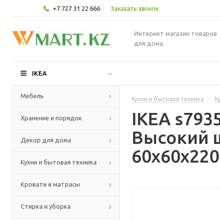
+7 727 31 22 666
Заказать звонок
Интернет магазин товаров
для дома
IKEA
Мебель
Кухни и бытовая техника
-
К
IKEA s79
Хранение и порядок
Высокий 
Декор для дома
60x60x220
Кухни и бытовая техника
Кровати и матрасы
Стирка и уборка