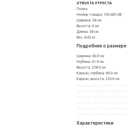
UTRUSTA УТРУСТА
Полка
Номер товара: 103.681.68
Ширина: 58 см
Высота: 4 см
Длина: 58 см
Вес: 8.05 кг
Подробнее о размере 
Ширина: 60.0 см
Глубина: 61.9 см
Высота: 228.0 см
Каркас, глубина: 60.0 см
Каркас, высота: 220.0 см
Другие варианты: s79359114, s79335
s49447377, s09446011, s39369964, s
s69327251, s49327252, s29327253, s
s19441466, s29447199, s49446957, s
s29343286, s79359128, s59445636, s
s39364631, s49446924, s29447302, 
Характеристики