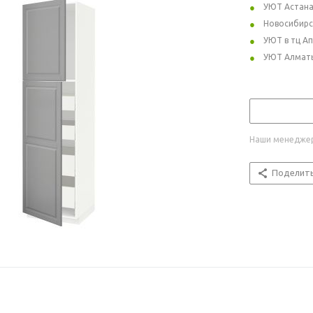
УЮТ Астан
Новосибирс
УЮТ в тц А
УЮТ Алмат
Наши менеджер
Поделит