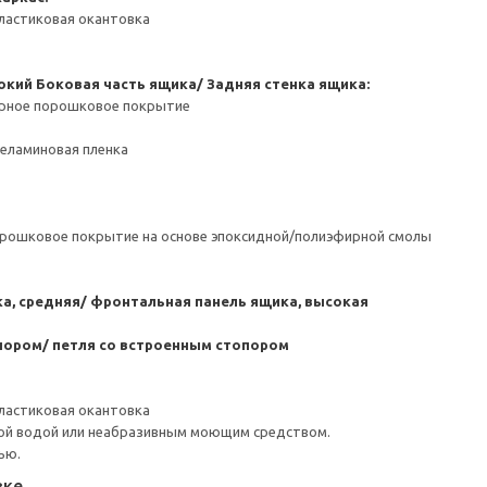
ластиковая окантовка
окий
Боковая часть ящика/ Задняя стенка ящика:
ерное порошковое покрытие
Меламиновая пленка
орошковое покрытие на основе эпоксидной/полиэфирной смолы
а, средняя/ фронтальная панель ящика, высокая
пором/ петля со встроенным стопором
ластиковая окантовка
ой водой или неабразивным моющим средством.
ью.
вке