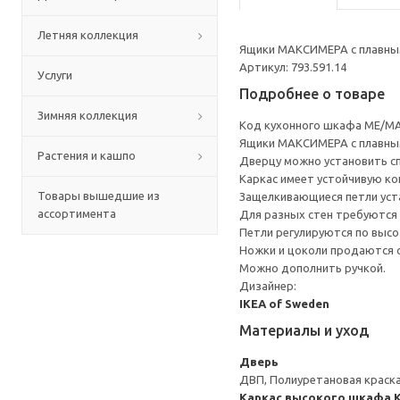
Летняя коллекция
Ящики МАКСИМЕРА с плавным
Артикул: 793.591.14
Услуги
Подробнее о товаре
Зимняя коллекция
Код кухонного шкафа ME/MA
Ящики МАКСИМЕРА с плавным
Растения и кашпо
Дверцу можно установить сп
Каркас имеет устойчивую ко
Товары вышедшие из
Защелкивающиеся петли уста
ассортимента
Для разных стен требуются 
Петли регулируются по высот
Ножки и цоколи продаются 
Можно дополнить ручкой.
Дизайнер:
IKEA of Sweden
Материалы и уход
Дверь
ДВП, Полиуретановая краска
Каркас высокого шкафа