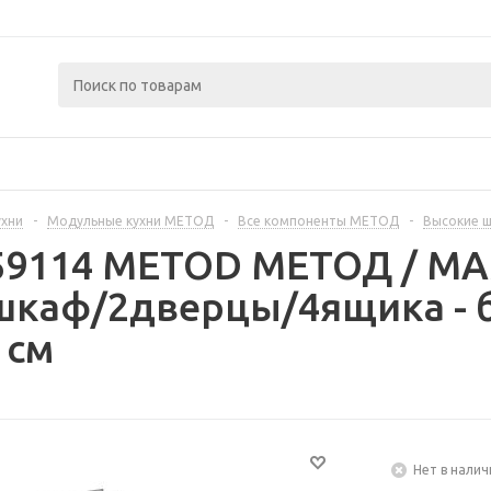
ухни
-
Модульные кухни МЕТОД
-
Все компоненты МЕТОД
-
Высокие 
359114 METOD МЕТОД / 
шкаф/2дверцы/4ящика - 
 см
Нет в налич