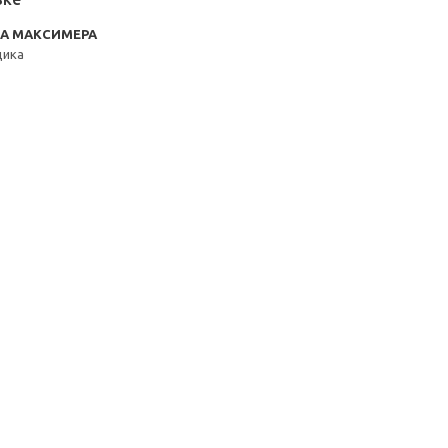
RA МАКСИМЕРА
щика