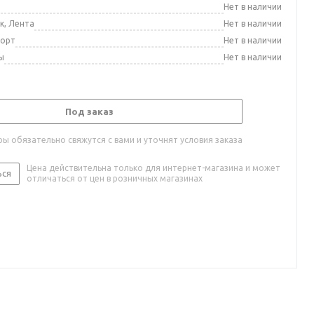
а
Нет в наличии
к, Лента
Нет в наличии
порт
Нет в наличии
ы
Нет в наличии
Под заказ
ы обязательно свяжутся с вами и уточнят условия заказа
Цена действительна только для интернет-магазина и может
ься
отличаться от цен в розничных магазинах