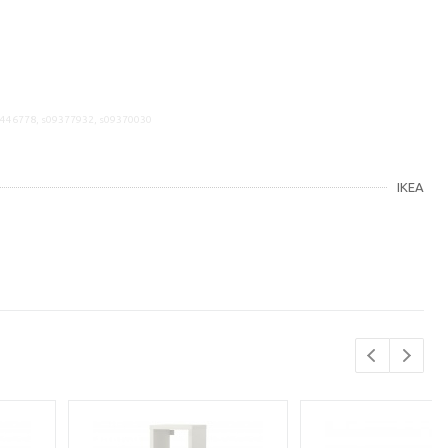
9446778, s09377932, s09370030
IKEA