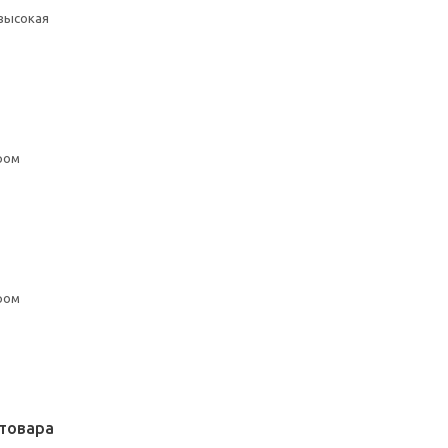
 высокая
ром
ром
товара