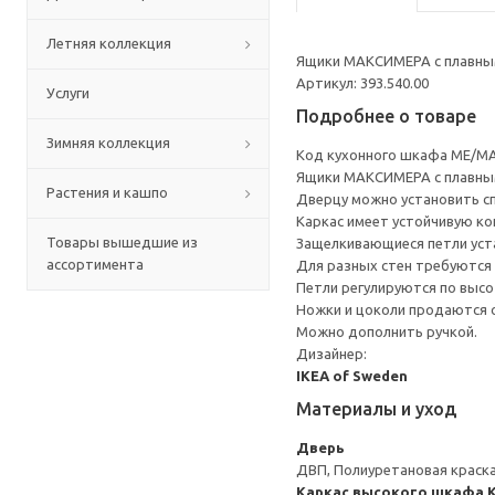
Летняя коллекция
Ящики МАКСИМЕРА с плавным
Артикул: 393.540.00
Услуги
Подробнее о товаре
Зимняя коллекция
Код кухонного шкафа ME/MA
Ящики МАКСИМЕРА с плавным
Растения и кашпо
Дверцу можно установить сп
Каркас имеет устойчивую ко
Товары вышедшие из
Защелкивающиеся петли уста
ассортимента
Для разных стен требуются 
Петли регулируются по высот
Ножки и цоколи продаются 
Можно дополнить ручкой.
Дизайнер:
IKEA of Sweden
Материалы и уход
Дверь
ДВП, Полиуретановая краск
Каркас высокого шкафа