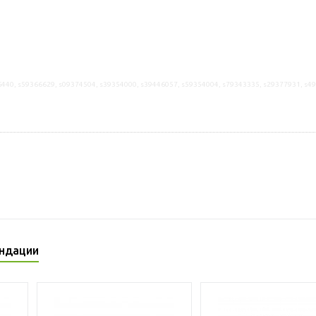
6440, s59366629, s09374504, s39354000, s39446057, s59354004, s79343335, s29377931, s4
ндации