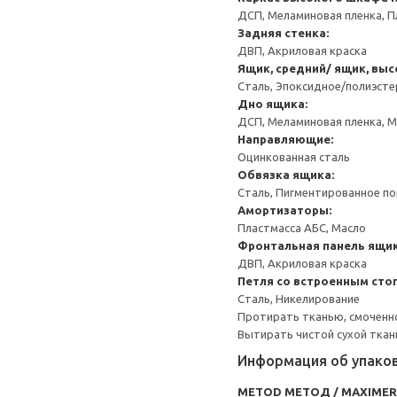
ДСП, Меламиновая пленка, П
Задняя стенка:
ДВП, Акриловая краска
Ящик, средний/ ящик, выс
Сталь, Эпоксидное/полиэст
Дно ящика:
ДСП, Меламиновая пленка, 
Направляющие:
Оцинкованная сталь
Обвязка ящика:
Сталь, Пигментированное п
Амортизаторы:
Пластмасса АБС, Масло
Фронтальная панель ящик
ДВП, Акриловая краска
Петля со встроенным сто
Сталь, Никелирование
Протирать тканью, смоченн
Вытирать чистой сухой ткан
Информация об упако
METOD МЕТОД / MAXIME