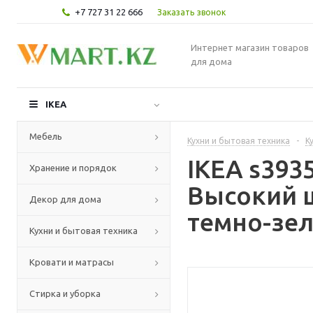
+7 727 31 22 666
Заказать звонок
Интернет магазин товаров
для дома
IKEA
Мебель
Кухни и бытовая техника
-
К
IKEA s39
Хранение и порядок
Высокий 
Декор для дома
темно-зел
Кухни и бытовая техника
Кровати и матрасы
Стирка и уборка