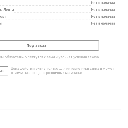
а
Нет в наличии
к, Лента
Нет в наличии
порт
Нет в наличии
ы
Нет в наличии
Под заказ
ы обязательно свяжутся с вами и уточнят условия заказа
Цена действительна только для интернет-магазина и может
ься
отличаться от цен в розничных магазинах