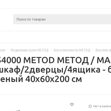
ухни
-
Модульные кухни МЕТОД
-
Все компоненты МЕТОД
-
Высокие 
354000 METOD МЕТОД / 
шкаф/2дверцы/4ящика - 
еный 40x60x200 см
Нет в налич