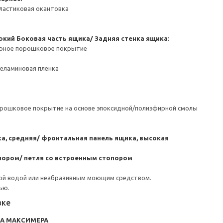
ластиковая окантовка
окий
Боковая часть ящика/ Задняя стенка ящика:
ерное порошковое покрытие
Меламиновая пленка
орошковое покрытие на основе эпоксидной/полиэфирной смолы
а, средняя/ фронтальная панель ящика, высокая
пором/ петля со встроенным стопором
ой водой или неабразивным моющим средством.
ью.
вке
RA МАКСИМЕРА