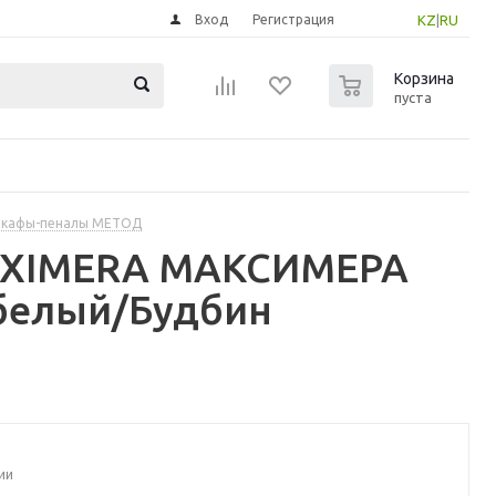
Вход
Регистрация
KZ
|
RU
0
Корзина
пуста
шкафы-пеналы МЕТОД
MAXIMERA МАКСИМЕРА
белый/Будбин
ии