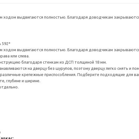
 ходом выдвигаются полностью. Благодаря доводчикам закрываются 
 592*
 ходом выдвигаются полностью. Благодаря доводчикам закрываются 
рава или слева.
нструкцию благодаря стенкам из ДСП толщиной 18 мм.
навливаются на дверцу без шурупов, поэтому дверцу легко снять и по
различные крепежные приспособления. Подберите подходящие для ваших
е, глубине и ширине.
отдельно.
а
Каркас: