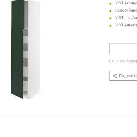
УЮТ Астан
Новосибирс
УЮТ в тц А
УЮТ Алмат
Наши менеджер
Поделит