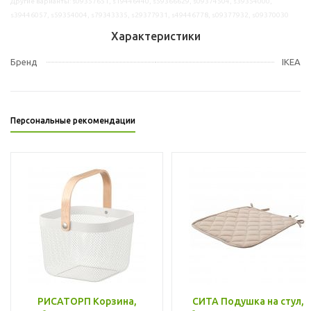
Другие варианты: s09357651, s19446440, s59366629, s09374504, s39354000,
s39446057, s59354004, s79343335, s29377931, s49446778, s09377932, s09370030
Характеристики
Бренд
IKEA
Персональные рекомендации
РИСАТОРП Корзина,
СИТА Подушка на стул,