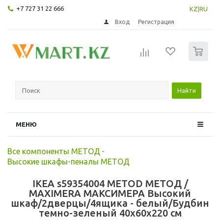
+7 727 31 22 666
KZ
|
RU
Вход
Регистрация
0
Найти
МЕНЮ
Все компоненты МЕТОД
-
Высокие шкафы-пеналы МЕТОД
IKEA s59354004 METOD МЕТОД /
MAXIMERA МАКСИМЕРА Высокий
шкаф/2дверцы/4ящика - белый/Будбин
темно-зеленый 40x60x220 см