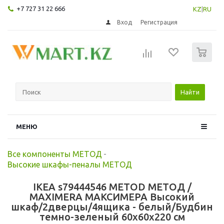
+7 727 31 22 666
KZ
|
RU
Вход
Регистрация
0
Найти
МЕНЮ
Все компоненты МЕТОД
-
Высокие шкафы-пеналы МЕТОД
IKEA s79444546 METOD МЕТОД /
MAXIMERA МАКСИМЕРА Высокий
шкаф/2дверцы/4ящика - белый/Будбин
темно-зеленый 60x60x220 см