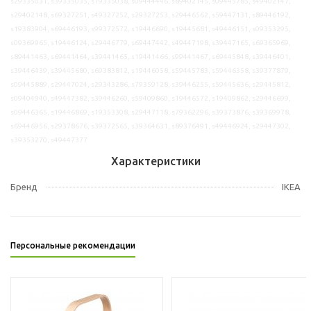
s29335031, s39335035, s79335038, s09444446, s89402145, s09445785, s49402147,
s29402148, s69327251, s49327252, s29327253, s29446562, s59447131, s89446192,
s19383904, s69446193, s99372572, s19446690, s19445681, s49446151, s09353295,
s09369965, s19446124, s29446779, s69447442, s49447198, s39447165, s69365969,
s89441463, s69441464, s39441465, s19441466, s99441467, s69445848, s39446401,
s39446439, s39445680, s69383812, s19446058, s59445783, s59446358, s39377879,
s09445889, s29447024, s29343286, s79359128, s39446255, s59445636, s29445812,
s09404940, s49447382, s39446260, s59409860, s19446572, s19409862, s29446699,
s09446365, s19446869, s19353308, s29447118, s79362296, s39373876, s39369978,
s69446956, s29378676, s39372565, s39364631, s89376491, s49446924, s29447302,
s39353270, s49447377
Характеристики
Бренд
IKEA
Персональные рекомендации