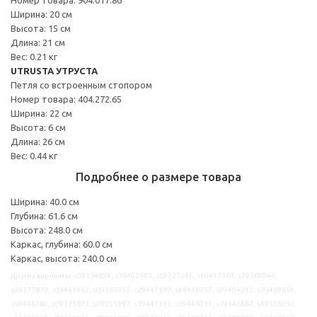
Ширина: 20 см
Высота: 15 см
Длина: 21 см
Вес: 0.21 кг
UTRUSTA УТРУСТА
Петля со встроенным стопором
Номер товара: 404.272.65
Ширина: 22 см
Высота: 6 см
Длина: 26 см
Вес: 0.44 кг
Подробнее о размере товара
Ширина: 40.0 см
Глубина: 61.6 см
Высота: 248.0 см
Каркас, глубина: 60.0 см
Каркас, высота: 240.0 см
Другие варианты: s09334834, s39402143, s69327246, s69447164, s39369964,
s29377870, s09441462, s09365953, s29447199, s49446957, s99404912, s79409859,
s09446780, s09373873, s09355987, s19447331, s09446011, s79446687, s49335030,