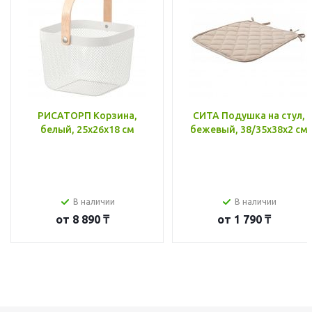
РИСАТОРП Корзина,
СИТА Подушка на стул,
белый, 25x26x18 см
бежевый, 38/35x38x2 см
В наличии
В наличии
от
8 890 ₸
от
1 790 ₸