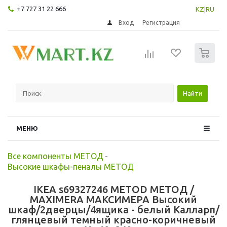
+7 727 31 22 666
KZ
|
RU
Вход
Регистрация
0
Найти
МЕНЮ
Все компоненты МЕТОД
-
Высокие шкафы-пеналы МЕТОД
IKEA s69327246 METOD МЕТОД /
MAXIMERA МАКСИМЕРА Высокий
шкаф/2дверцы/4ящика - белый Калларп/
глянцевый темный красно-коричневый