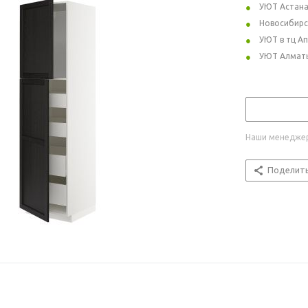
УЮТ Астан
Новосибирс
УЮТ в тц А
УЮТ Алмат
Наши менеджер
Поделит