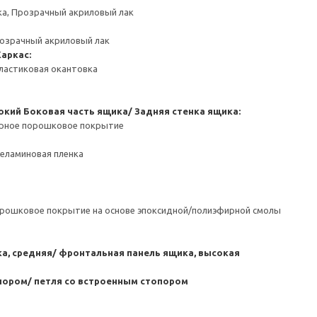
ка, Прозрачный акриловый лак
розрачный акриловый лак
Каркас:
ластиковая окантовка
окий
Боковая часть ящика/ Задняя стенка ящика:
ерное порошковое покрытие
Меламиновая пленка
орошковое покрытие на основе эпоксидной/полиэфирной смолы
а, средняя/ фронтальная панель ящика, высокая
пором/ петля со встроенным стопором