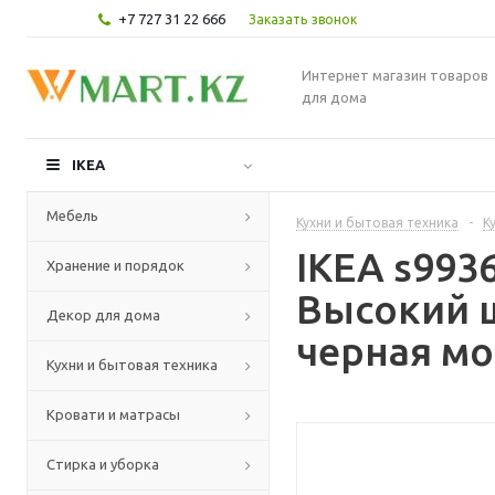
+7 727 31 22 666
Заказать звонок
Интернет магазин товаров
для дома
IKEA
Мебель
Кухни и бытовая техника
-
К
IKEA s99
Хранение и порядок
Высокий 
Декор для дома
черная мо
Кухни и бытовая техника
Кровати и матрасы
Стирка и уборка