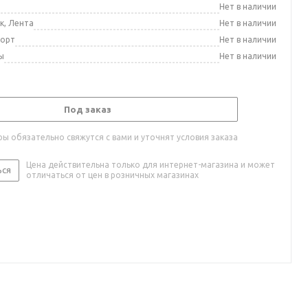
а
Нет в наличии
к, Лента
Нет в наличии
порт
Нет в наличии
ы
Нет в наличии
Под заказ
ы обязательно свяжутся с вами и уточнят условия заказа
Цена действительна только для интернет-магазина и может
ься
отличаться от цен в розничных магазинах