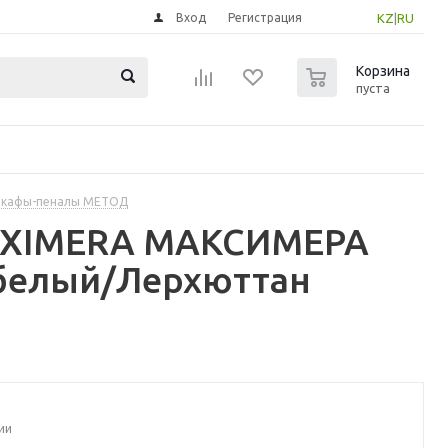
Вход
Регистрация
KZ
|
RU
0
Корзина
пуста
шкафы-пеналы МЕТОД
MAXIMERA МАКСИМЕРА
белый/Лерхюттан
ии