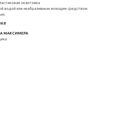
ластиковая окантовка
ой водой или неабразивным моющим средством.
ью.
вке
RA МАКСИМЕРА
щика