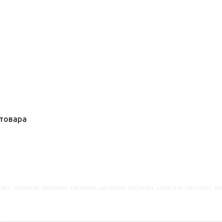
товара
2342, s59366629, s09374504, s39354000, s69359794, s59354004, s79343335, s29377931, s5