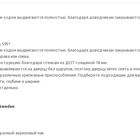
 ходом выдвигаются полностью. Благодаря доводчикам закрываются 
 595*
 ходом выдвигаются полностью. Благодаря доводчикам закрываются 
рава или слева.
нструкцию благодаря стенкам из ДСП толщиной 18 мм.
навливаются на дверцу без шурупов, поэтому дверцу легко снять и по
различные крепежные приспособления. Подберите подходящие для ваших
е, глубине и ширине.
отдельно.
 Sweden
зрачный акриловый лак