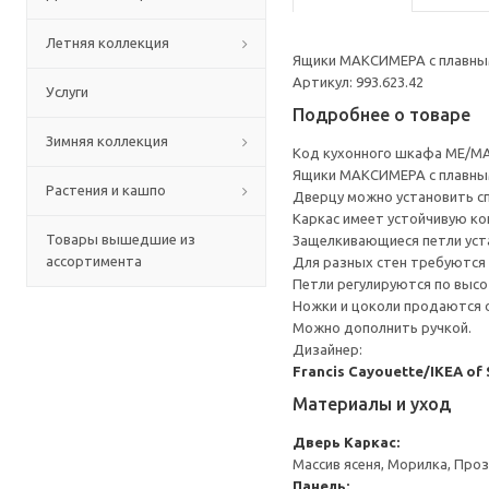
Летняя коллекция
Ящики МАКСИМЕРА с плавным
Артикул: 993.623.42
Услуги
Подробнее о товаре
Зимняя коллекция
Код кухонного шкафа ME/MA
Ящики МАКСИМЕРА с плавным
Растения и кашпо
Дверцу можно установить сп
Каркас имеет устойчивую ко
Товары вышедшие из
Защелкивающиеся петли уста
ассортимента
Для разных стен требуются 
Петли регулируются по высот
Ножки и цоколи продаются 
Можно дополнить ручкой.
Дизайнер:
Francis Cayouette/IKEA of
Материалы и уход
Дверь
Каркас:
Массив ясеня, Морилка, Про
Панель: