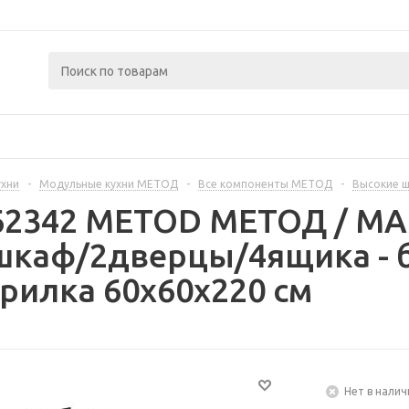
ухни
-
Модульные кухни МЕТОД
-
Все компоненты МЕТОД
-
Высокие 
362342 METOD МЕТОД / 
шкаф/2дверцы/4ящика - 
рилка 60x60x220 см
Нет в налич