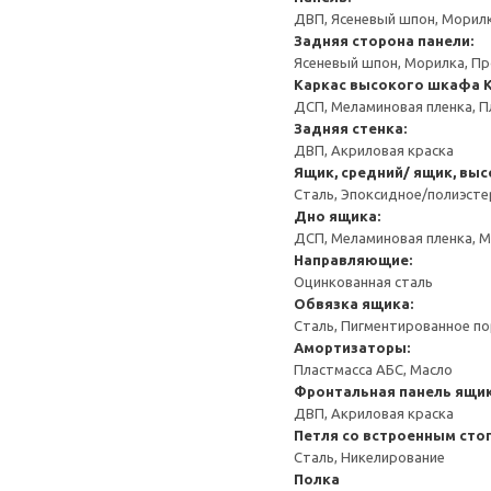
ДВП, Ясеневый шпон, Морил
Задняя сторона панели:
Ясеневый шпон, Морилка, П
Каркас высокого шкафа
ДСП, Меламиновая пленка, П
Задняя стенка:
ДВП, Акриловая краска
Ящик, средний/ ящик, выс
Сталь, Эпоксидное/полиэст
Дно ящика:
ДСП, Меламиновая пленка, 
Направляющие:
Оцинкованная сталь
Обвязка ящика:
Сталь, Пигментированное п
Амортизаторы:
Пластмасса АБС, Масло
Фронтальная панель ящик
ДВП, Акриловая краска
Петля со встроенным сто
Сталь, Никелирование
Полка