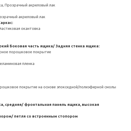
ка, Прозрачный акриловый лак
розрачный акриловый лак
Каркас:
ластиковая окантовка
окий
Боковая часть ящика/ Задняя стенка ящика:
ерное порошковое покрытие
Меламиновая пленка
орошковое покрытие на основе эпоксидной/полиэфирной смолы
а, средняя/ фронтальная панель ящика, высокая
пором/ петля со встроенным стопором