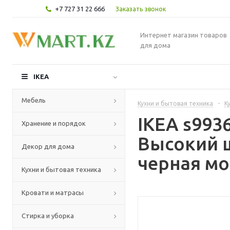
+7 727 31 22 666
Заказать звонок
Интернет магазин товаров
для дома
IKEA
Мебель
Кухни и бытовая техника
-
К
IKEA s99
Хранение и порядок
Высокий 
Декор для дома
черная мо
Кухни и бытовая техника
Кровати и матрасы
Стирка и уборка