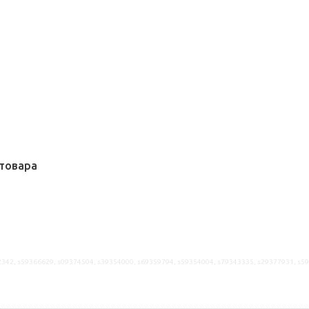
товара
2342, s59366629, s09374504, s39354000, s69359794, s59354004, s79343335, s29377931, s5