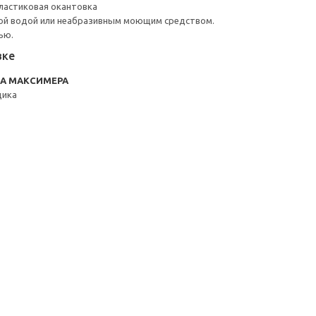
ластиковая окантовка
ой водой или неабразивным моющим средством.
ью.
вке
RA МАКСИМЕРА
щика