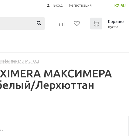
Вход
Регистрация
KZ
|
RU
0
Корзина
пуста
шкафы-пеналы МЕТОД
MAXIMERA МАКСИМЕРА
белый/Лерхюттан
ии