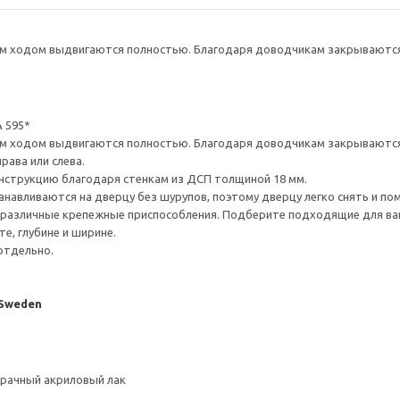
 ходом выдвигаются полностью. Благодаря доводчикам закрываются 
 595*
 ходом выдвигаются полностью. Благодаря доводчикам закрываются 
рава или слева.
нструкцию благодаря стенкам из ДСП толщиной 18 мм.
навливаются на дверцу без шурупов, поэтому дверцу легко снять и по
различные крепежные приспособления. Подберите подходящие для ваших
е, глубине и ширине.
отдельно.
 Sweden
зрачный акриловый лак