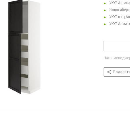
УЮТ Астан
Новосибирс
УЮТ в тц А
УЮТ Алмат
Наши менеджер
Поделит