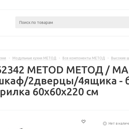
ухни
-
Модульные кухни МЕТОД
-
Все компоненты МЕТОД
-
Высокие 
362342 METOD МЕТОД / 
шкаф/2дверцы/4ящика - 
рилка 60x60x220 см
Нет в налич