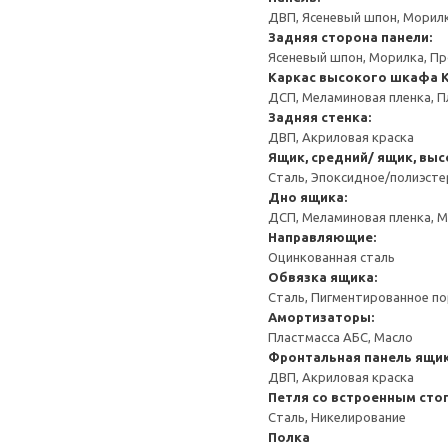
ДВП, Ясеневый шпон, Морил
Задняя сторона панели:
Ясеневый шпон, Морилка, П
Каркас высокого шкафа
ДСП, Меламиновая пленка, П
Задняя стенка:
ДВП, Акриловая краска
Ящик, средний/ ящик, выс
Сталь, Эпоксидное/полиэст
Дно ящика:
ДСП, Меламиновая пленка, 
Направляющие:
Оцинкованная сталь
Обвязка ящика:
Сталь, Пигментированное п
Амортизаторы:
Пластмасса АБС, Масло
Фронтальная панель ящик
ДВП, Акриловая краска
Петля со встроенным сто
Сталь, Никелирование
Полка