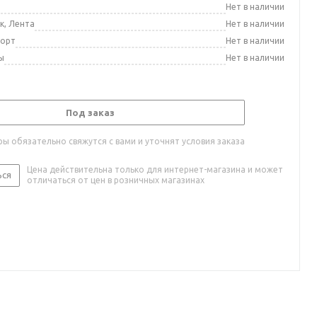
а
Нет в наличии
к, Лента
Нет в наличии
порт
Нет в наличии
ы
Нет в наличии
Под заказ
ы обязательно свяжутся с вами и уточнят условия заказа
Цена действительна только для интернет-магазина и может
ься
отличаться от цен в розничных магазинах