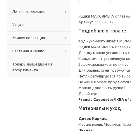
Летняя коллекция
Ящики МАКСИМЕРА с плавным
Артикул: 993.623.42
Услуги
Подробнее о товаре
Зимняя коллекция
Код кухонного шкафа ME/MA
Ящики МАКСИМЕРА с плавным
Растения и кашпо
Дверцу можно установить сп
Каркас имеет устойчивую ко
Товары вышедшие из
Защелкивающиеся петли уста
ассортимента
Для разных стен требуются 
Петли регулируются по высот
Ножки и цоколи продаются 
Можно дополнить ручкой.
Дизайнер:
Francis Cayouette/IKEA of
Материалы и уход
Дверь
Каркас:
Массив ясеня, Морилка, Про
Панель: