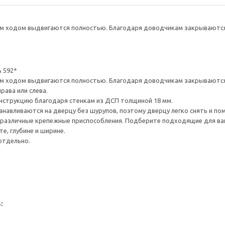
 ходом выдвигаются полностью. Благодаря доводчикам закрываются 
 592*
 ходом выдвигаются полностью. Благодаря доводчикам закрываются 
рава или слева.
нструкцию благодаря стенкам из ДСП толщиной 18 мм.
навливаются на дверцу без шурупов, поэтому дверцу легко снять и по
различные крепежные приспособления. Подберите подходящие для ваших
е, глубине и ширине.
отдельно.
: