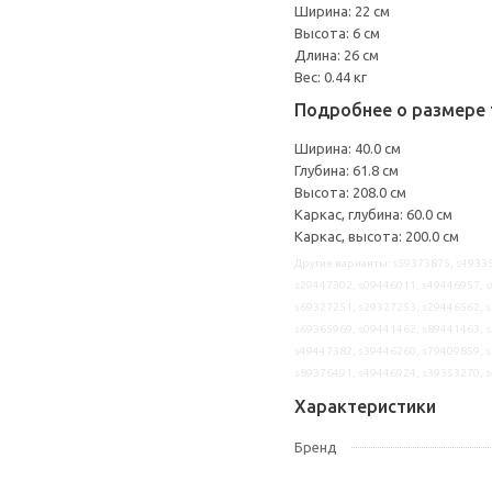
Ширина: 22 см
Высота: 6 см
Длина: 26 см
Вес: 0.44 кг
Подробнее о размере 
Ширина: 40.0 см
Глубина: 61.8 см
Высота: 208.0 см
Каркас, глубина: 60.0 см
Каркас, высота: 200.0 см
Другие варианты: s59373875, s49335
s29447302, s09446011, s49446957, s
s69327251, s29327253, s29446562, s
s69365969, s09441462, s89441463, s
s49447382, s39446260, s79409859, s
s89376491, s49446924, s39353270, 
Характеристики
Бренд