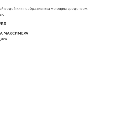
ой водой или неабразивным моющим средством.
ью.
вке
RA МАКСИМЕРА
щика