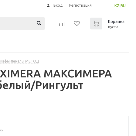
Вход
Регистрация
KZ
|
RU
0
Корзина
пуста
шкафы-пеналы МЕТОД
MAXIMERA МАКСИМЕРА
белый/Рингульт
ии