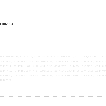
товара
030, s89402145, s49327252, s19383904, s49446151, s69447442, s69441464, s39446401, s1
09445889, s29343286, s79359128, s39446255, s09334834, s79446687, s29335031, s3933503
59447131, s69447164, s89446192, s69446193, s99372572, s19446690, s39369964, s1944568
39441465, s19441466, s99441467, s09365953, s69445848, s39446439, s39445680, s2944719
59409860, s19409862, s29446699, s09446365, s09373873, s09355987, s19447331, s1944686
s49447377