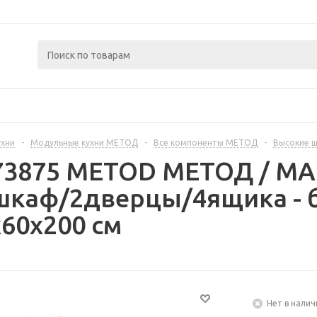
ухни
-
Модульные кухни МЕТОД
-
Все компоненты МЕТОД
-
Высокие 
373875 METOD МЕТОД / 
шкаф/2дверцы/4ящика - 
60x200 см
Нет в налич