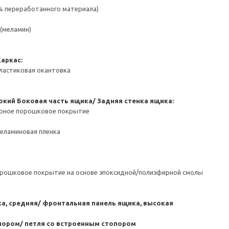
 % переработанного материала)
(меламин)
Каркас:
ластиковая окантовка
окий
Боковая часть ящика/ Задняя стенка ящика:
ерное порошковое покрытие
Меламиновая пленка
орошковое покрытие на основе эпоксидной/полиэфирной смолы
а, средняя/ фронтальная панель ящика, высокая
пором/ петля со встроенным стопором