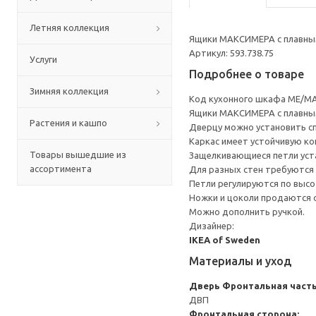
Летняя коллекция
Ящики МАКСИМЕРА с плавным
Артикул: 593.738.75
Услуги
Подробнее о товаре
Зимняя коллекция
Код кухонного шкафа ME/MA
Ящики МАКСИМЕРА с плавным
Растения и кашпо
Дверцу можно установить сп
Каркас имеет устойчивую ко
Товары вышедшие из
Защелкивающиеся петли уста
ассортимента
Для разных стен требуются 
Петли регулируются по высот
Ножки и цоколи продаются 
Можно дополнить ручкой.
Дизайнер:
IKEA of Sweden
Материалы и уход
Дверь
Фронтальная часть
ДВП
Фронтальная сторона: