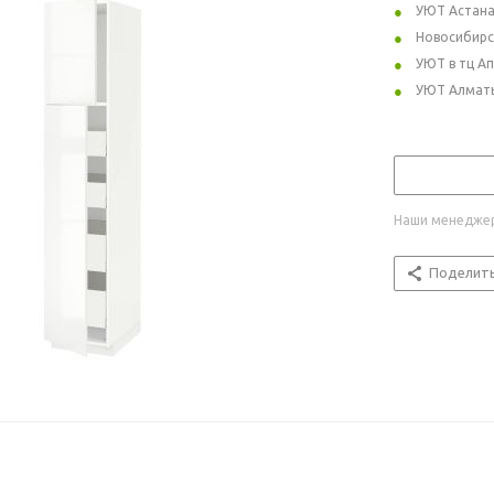
УЮТ Астан
Новосибирс
УЮТ в тц А
УЮТ Алмат
Наши менеджер
Поделит