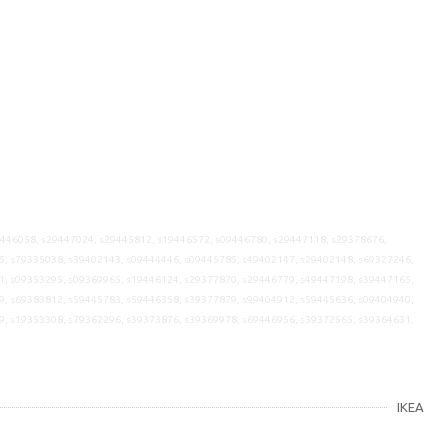
9446058, s29447024, s29445812, s19446572, s09446780, s29447118, s29378676,
5, s79335038, s39402143, s09444446, s09445785, s49402147, s29402148, s69327246,
1, s09353295, s09369965, s19446124, s29377870, s29446779, s49447198, s39447165,
9, s69383812, s59445783, s59446358, s39377879, s99404912, s59445636, s09404940,
9, s19353308, s79362296, s39373876, s39369978, s69446956, s39372565, s39364631,
IKEA