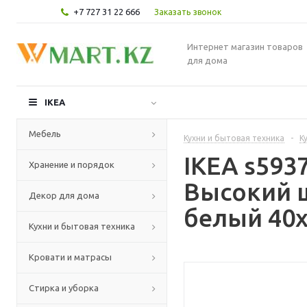
+7 727 31 22 666
Заказать звонок
Интернет магазин товаров
для дома
IKEA
Мебель
Кухни и бытовая техника
-
К
IKEA s59
Хранение и порядок
Высокий 
Декор для дома
белый 40x
Кухни и бытовая техника
Кровати и матрасы
Стирка и уборка