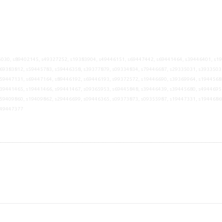
030, s89402145, s49327252, s19383904, s49446151, s69447442, s69441464, s39446401, s1
69383812, s59445783, s59446358, s39377879, s09334834, s79446687, s29335031, s3933503
59447131, s69447164, s89446192, s69446193, s99372572, s19446690, s39369964, s1944568
39441465, s19441466, s99441467, s09365953, s69445848, s39446439, s39445680, s4944695
59409860, s19409862, s29446699, s09446365, s09373873, s09355987, s19447331, s1944686
s49447377