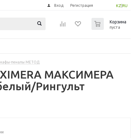
Вход
Регистрация
KZ
|
RU
0
Корзина
пуста
шкафы-пеналы МЕТОД
MAXIMERA МАКСИМЕРА
белый/Рингульт
ии