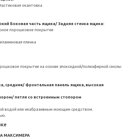
ластиковая окантовка
окий
Боковая часть ящика/ Задняя стенка ящика:
ерное порошковое покрытие
Меламиновая пленка
орошковое покрытие на основе эпоксидной/полиэфирной смолы
а, средняя/ фронтальная панель ящика, высокая
пором/ петля со встроенным стопором
ой водой или неабразивным моющим средством.
ью.
вке
RA МАКСИМЕРА