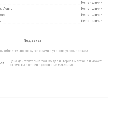
а
Нет в наличии
к, Лента
Нет в наличии
порт
Нет в наличии
ы
Нет в наличии
Под заказ
ы обязательно свяжутся с вами и уточнят условия заказа
Цена действительна только для интернет-магазина и может
ься
отличаться от цен в розничных магазинах