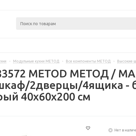
ухни
-
Модульные кухни МЕТОД
-
Все компоненты МЕТОД
-
Высокие 
383572 METOD МЕТОД / 
шкаф/2дверцы/4ящика - 
рый 40x60x200 см
Нет в налич