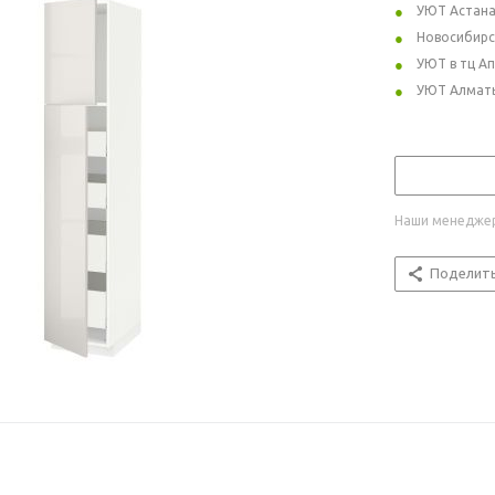
УЮТ Астан
Новосибирс
УЮТ в тц А
УЮТ Алмат
Наши менеджер
Поделит