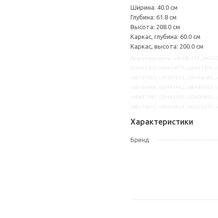
Ширина: 40.0 см
Глубина: 61.8 см
Высота: 208.0 см
Каркас, глубина: 60.0 см
Каркас, высота: 200.0 см
Другие варианты: s69383572, s49335
s29447302, s09446011, s29447199, s
s69327251, s29327253, s29446562, s
s69365969, s09441462, s89441463, s
s49447382, s39446260, s79409859, s
s89376491, s49446924, s39353270, 
Характеристики
Бренд