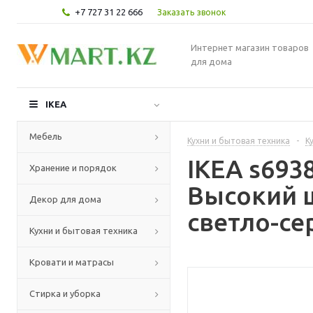
+7 727 31 22 666
Заказать звонок
Интернет магазин товаров
для дома
IKEA
Мебель
Кухни и бытовая техника
-
К
IKEA s69
Хранение и порядок
Высокий 
Декор для дома
светло-се
Кухни и бытовая техника
Кровати и матрасы
Стирка и уборка