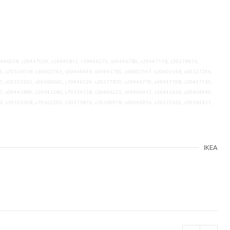
9446058, s29447024, s29445812, s19446572, s09446780, s29447118, s29378676,
5, s79335038, s39402143, s09444446, s09445785, s49402147, s29402148, s69327246,
1, s09353295, s09369965, s19446124, s29377870, s29446779, s49447198, s39447165,
7, s09445889, s29343286, s79359128, s39446255, s99404912, s59445636, s09404940,
9, s19353308, s79362296, s39373876, s39369978, s69446956, s39372565, s39364631,
IKEA