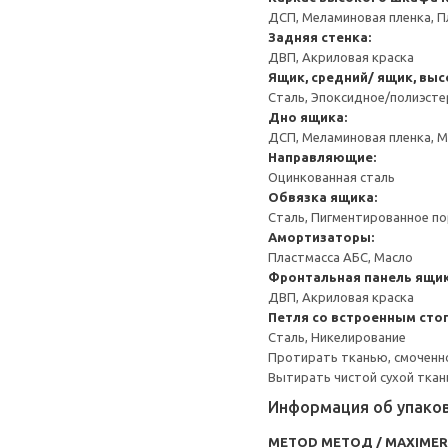
ДСП, Меламиновая пленка, П
Задняя стенка:
ДВП, Акриловая краска
Ящик, средний/ ящик, выс
Сталь, Эпоксидное/полиэст
Дно ящика:
ДСП, Меламиновая пленка, 
Направляющие:
Оцинкованная сталь
Обвязка ящика:
Сталь, Пигментированное п
Амортизаторы:
Пластмасса АБС, Масло
Фронтальная панель ящик
ДВП, Акриловая краска
Петля со встроенным сто
Сталь, Никелирование
Протирать тканью, смоченн
Вытирать чистой сухой ткан
Информация об упако
METOD МЕТОД / MAXIME