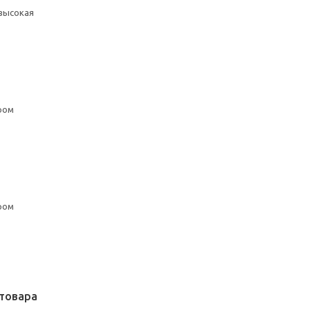
 высокая
ром
ром
товара