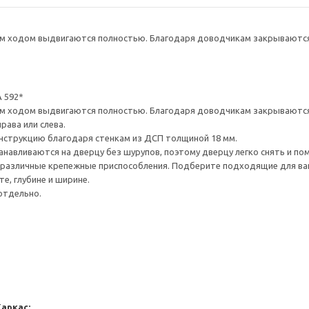
 ходом выдвигаются полностью. Благодаря доводчикам закрываются 
 592*
 ходом выдвигаются полностью. Благодаря доводчикам закрываются 
рава или слева.
нструкцию благодаря стенкам из ДСП толщиной 18 мм.
навливаются на дверцу без шурупов, поэтому дверцу легко снять и по
различные крепежные приспособления. Подберите подходящие для ваших
е, глубине и ширине.
отдельно.
Каркас: