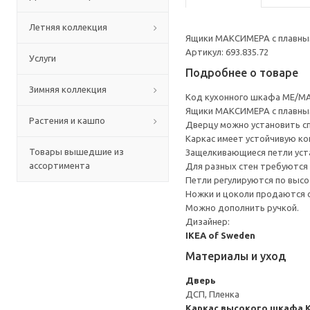
Летняя коллекция
Ящики МАКСИМЕРА с плавным
Артикул: 693.835.72
Услуги
Подробнее о товаре
Зимняя коллекция
Код кухонного шкафа ME/MA
Ящики МАКСИМЕРА с плавным
Растения и кашпо
Дверцу можно установить сп
Каркас имеет устойчивую ко
Товары вышедшие из
Защелкивающиеся петли уста
ассортимента
Для разных стен требуются 
Петли регулируются по высот
Ножки и цоколи продаются 
Можно дополнить ручкой.
Дизайнер:
IKEA of Sweden
Материалы и уход
Дверь
ДСП, Пленка
Каркас высокого шкафа