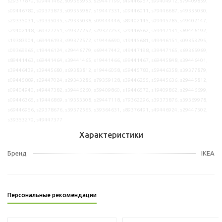
s29377870, s09441462, s09365953, s29447199, s49446957, s99404912, s79409859,
s09446780, s09373873, s09355987, s19447331, s09446011, s79446687, s49335030,
s29335031, s39335035, s79335038, s09444446, s89402145, s09445785, s49402147,
s29402148, s69327251, s49327252, s29327253, s29446562, s59447131, s89446192,
s19383904, s69446193, s99372572, s19446690, s19445681, s49446151, s09353295,
s09369965, s19446124, s29446779, s69447442, s49447198, s39447165, s69365969,
s89441463, s69441464, s39441465, s19441466, s99441467, s69445848, s39446401,
s39446439, s39445680, s69383812, s19446058, s59445783, s59446358, s39377879,
s09445889, s29447024, s29343286, s79359128, s39446255, s59445636, s29445812,
s09404940, s49447382, s39446260, s59409860, s19446572, s19409862, s29446699,
s09446365, s19446869, s19353308, s29447118, s79362296, s39373876, s39369978,
s69446956, s29378676, s39372565, s39364631, s89376491, s49446924, s29447302,
s39353270, s49447377
Характеристики
Бренд
IKEA
Персональные рекомендации