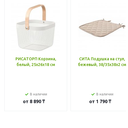
РИСАТОРП Корзина,
СИТА Подушка на стул,
белый, 25x26x18 см
бежевый, 38/35x38x2 см
В наличии
В наличии
от
8 890 ₸
от
1 790 ₸