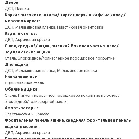
Дверь
ДСП, Пленка
Каркас высокого шкафа/ каркас верхн шкафа на холод/
морозил
Каркас:
ДСП, Меламиновая пленка, Пластиковая окантовка
Задняя стенка:
ДВП, Акриловая краска
Ящик, средний/ ящик, высокий
Боковая часть ящика/
Задняя стенка ящика:
Сталь, Эпоксидное/полиэстерное порошковое покрытие
Дно ящика:
ДСП, Меламиновая пленка, Меламиновая пленка
Направляющие:
Оцинкованная сталь
Обвязка ящика:
Сталь, Пигментированное порошковое покрытие на основе
эпоксидной/полиэфирной смолы
Амортизаторы:
Пластмасса АБС, Масло
Фронтальная панель ящика, средняя/ фронтальная панель
ящика, высокая
ДВП, Акриловая краска
Петля со встроенным стопором/ петля со встроенным