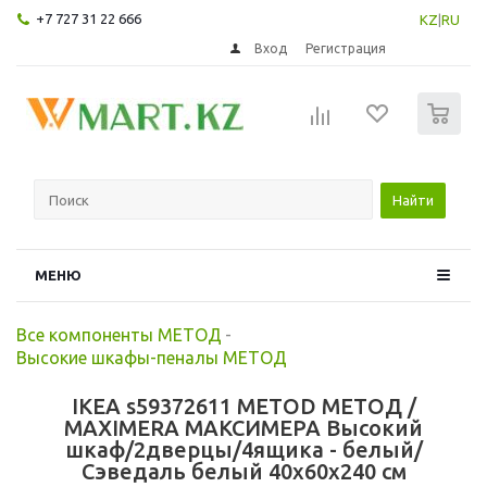
+7 727 31 22 666
KZ
|
RU
Вход
Регистрация
0
Найти
МЕНЮ
Все компоненты МЕТОД
-
Высокие шкафы-пеналы МЕТОД
IKEA s59372611 METOD МЕТОД /
MAXIMERA МАКСИМЕРА Высокий
шкаф/2дверцы/4ящика - белый/
Сэведаль белый 40x60x240 см