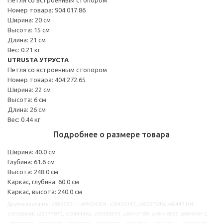
Номер товара: 904.017.86
Ширина: 20 см
Высота: 15 см
Длина: 21 см
Вес: 0.21 кг
UTRUSTA УТРУСТА
Петля со встроенным стопором
Номер товара: 404.272.65
Ширина: 22 см
Высота: 6 см
Длина: 26 см
Вес: 0.44 кг
Подробнее о размере товара
Ширина: 40.0 см
Глубина: 61.6 см
Высота: 248.0 см
Каркас, глубина: 60.0 см
Каркас, высота: 240.0 см
Другие варианты: s59372611, s09334834, s39402143, s69327246, s69447164,
s39369964, s29377870, s09441462, s09365953, s29447199, s49446957, s99404912,