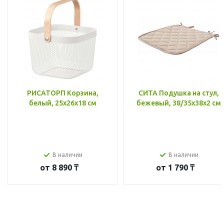
РИСАТОРП Корзина,
СИТА Подушка на стул,
белый, 25x26x18 см
бежевый, 38/35x38x2 см
В наличии
В наличии
от
8 890 ₸
от
1 790 ₸