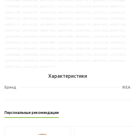
s79409859, s09446780, s09373873, s09355987, s19447331, s09446011, s19446869,
s79446687, s49335030, s29335031, s39335035, s79335038, s09444446, s89402145,
s09445785, s49402147, s29402148, s69327251, s49327252, s29327253, s29446562,
s59447131, s89446192, s19383904, s69446193, s99372572, s19446690, s19445681,
s49446151, s09353295, s09369965, s19446124, s29446779, s69447442, s49447198,
s39447165, s69365969, s89441463, s69441464, s39441465, s19441466, s99441467,
s69445848, s39446401, s39446439, s39445680, s69383812, s19446058, s59445783,
s59446358, s39377879, s09445889, s29447024, s29343286, s79359128, s39446255,
s59445636, s29445812, s09404940, s49447382, s39446260, s59409860, s19446572,
s19409862, s29446699, s09446365, s19353308, s29447118, s79362296, s39373876,
s39369978, s69446956, s29378676, s39372565, s39364631, s89376491, s49446924,
s29447302, s39353270, s49447377
Характеристики
Бренд
IKEA
Персональные рекомендации