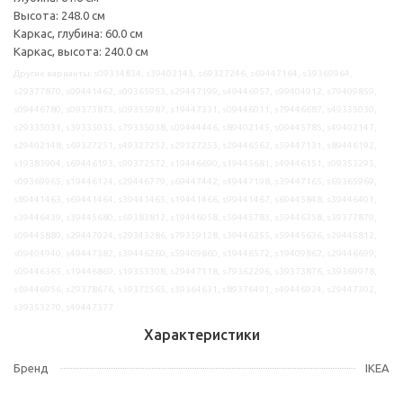
Высота: 248.0 см
Каркас, глубина: 60.0 см
Каркас, высота: 240.0 см
Другие варианты: s09334834, s39402143, s69327246, s69447164, s39369964,
s29377870, s09441462, s09365953, s29447199, s49446957, s99404912, s79409859,
s09446780, s09373873, s09355987, s19447331, s09446011, s79446687, s49335030,
s29335031, s39335035, s79335038, s09444446, s89402145, s09445785, s49402147,
s29402148, s69327251, s49327252, s29327253, s29446562, s59447131, s89446192,
s19383904, s69446193, s99372572, s19446690, s19445681, s49446151, s09353295,
s09369965, s19446124, s29446779, s69447442, s49447198, s39447165, s69365969,
s89441463, s69441464, s39441465, s19441466, s99441467, s69445848, s39446401,
s39446439, s39445680, s69383812, s19446058, s59445783, s59446358, s39377879,
s09445889, s29447024, s29343286, s79359128, s39446255, s59445636, s29445812,
s09404940, s49447382, s39446260, s59409860, s19446572, s19409862, s29446699,
s09446365, s19446869, s19353308, s29447118, s79362296, s39373876, s39369978,
s69446956, s29378676, s39372565, s39364631, s89376491, s49446924, s29447302,
s39353270, s49447377
Характеристики
Бренд
IKEA