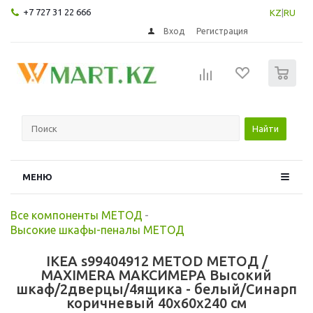
+7 727 31 22 666
KZ
|
RU
Вход
Регистрация
0
Найти
МЕНЮ
Все компоненты МЕТОД
-
Высокие шкафы-пеналы МЕТОД
IKEA s99404912 METOD МЕТОД /
MAXIMERA МАКСИМЕРА Высокий
шкаф/2дверцы/4ящика - белый/Синарп
коричневый 40x60x240 см