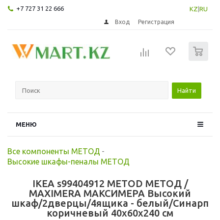
+7 727 31 22 666
KZ
|
RU
Вход
Регистрация
0
Найти
МЕНЮ
Все компоненты МЕТОД
-
Высокие шкафы-пеналы МЕТОД
IKEA s99404912 METOD МЕТОД /
MAXIMERA МАКСИМЕРА Высокий
шкаф/2дверцы/4ящика - белый/Синарп
коричневый 40x60x240 см