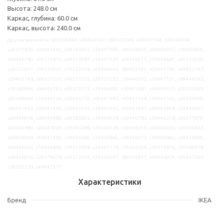
Высота: 248.0 см
Каркас, глубина: 60.0 см
Каркас, высота: 240.0 см
Другие варианты: s09334834, s39402143, s69327246, s69447164, s39369964,
s29377870, s09441462, s09365953, s29447199, s49446957, s99404912, s79409859,
s09446780, s09373873, s09355987, s19447331, s09446011, s79446687, s49335030,
s29335031, s39335035, s79335038, s09444446, s89402145, s09445785, s49402147,
s29402148, s69327251, s49327252, s29327253, s29446562, s59447131, s89446192,
s19383904, s69446193, s99372572, s19446690, s19445681, s49446151, s09353295,
s09369965, s19446124, s29446779, s69447442, s49447198, s39447165, s69365969,
s89441463, s69441464, s39441465, s19441466, s99441467, s69445848, s39446401,
s39446439, s39445680, s69383812, s19446058, s59445783, s59446358, s39377879,
s09445889, s29447024, s29343286, s79359128, s39446255, s59445636, s29445812,
s09404940, s49447382, s39446260, s59409860, s19446572, s19409862, s29446699,
s09446365, s19446869, s19353308, s29447118, s79362296, s39373876, s39369978,
s69446956, s29378676, s39372565, s39364631, s89376491, s49446924, s29447302,
s39353270, s49447377
Характеристики
Бренд
IKEA