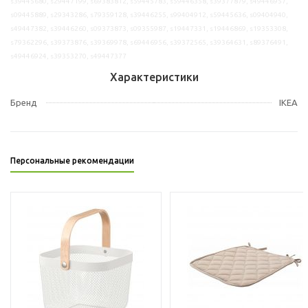
s39445680, s29447199, s69383812, s59445783, s59446358, s39377879, s49446957,
s09445889, s29343286, s79359128, s39446255, s99404912, s59445636, s09404940,
s49447382, s39446260, s09373873, s09355987, s19447331, s19446869, s19353308,
s79362296, s39373876, s39369978, s69446956, s39372565, s39364631, s89376491,
s49446924, s39353270, s49447377
Характеристики
Бренд
IKEA
Персональные рекомендации