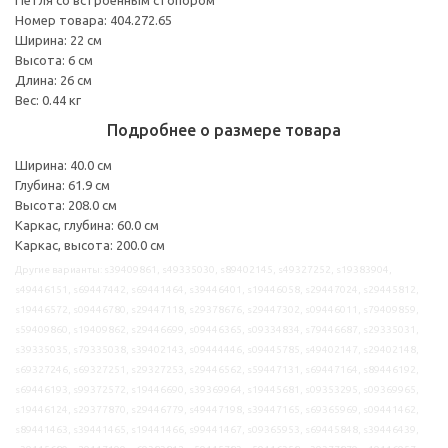
Номер товара: 404.272.65
Ширина: 22 см
Высота: 6 см
Длина: 26 см
Вес: 0.44 кг
Подробнее о размере товара
Ширина: 40.0 см
Глубина: 61.9 см
Высота: 208.0 см
Каркас, глубина: 60.0 см
Каркас, высота: 200.0 см
Другие варианты: s39409861, s49335030, s89402145, s49327252, s19383904,
s49446151, s69447442, s69441464, s39446401, s19446058, s29447024, s29445812,
s19446572, s09446780, s29447118, s29378676, s29447302, s09446011, s79409859,
s59409860, s19409862, s29446699, s09446365, s09334834, s79446687, s29335031,
s39335035, s79335038, s39402143, s09444446, s09445785, s49402147, s29402148,
s69327246, s69327251, s29327253, s29446562, s59447131, s69447164, s89446192,
s69446193, s99372572, s19446690, s39369964, s19445681, s09353295, s09369965,
s19446124, s29377870, s29446779, s49447198, s39447165, s69365969, s09441462,
s89441463, s39441465, s19441466, s99441467, s09365953, s69445848, s39446439,