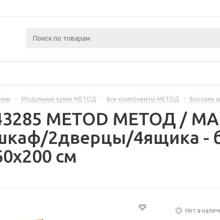
ухни
-
Модульные кухни МЕТОД
-
Все компоненты МЕТОД
-
Высокие 
343285 METOD МЕТОД / 
шкаф/2дверцы/4ящика - 
60x200 см
Нет в налич