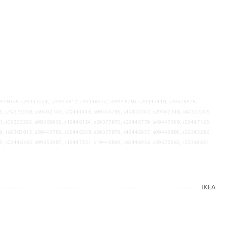
9446058, s29447024, s29445812, s19446572, s09446780, s29447118, s29378676,
5, s79335038, s39402143, s09444446, s09445785, s49402147, s29402148, s69327246,
1, s09353295, s09369965, s19446124, s29377870, s29446779, s49447198, s39447165,
9, s69383812, s59445783, s59446358, s39377879, s49446957, s09445889, s29343286,
9, s09446365, s09355987, s19447331, s19446869, s69446956, s39372565, s39364631,
IKEA