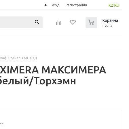
Вход
Регистрация
KZ
|
RU
0
Корзина
пуста
шкафы-пеналы МЕТОД
MAXIMERA МАКСИМЕРА
белый/Торхэмн
ии