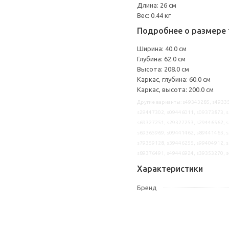
Длина: 26 см
Вес: 0.44 кг
Подробнее о размере 
Ширина: 40.0 см
Глубина: 62.0 см
Высота: 208.0 см
Каркас, глубина: 60.0 см
Каркас, высота: 200.0 см
Другие варианты: s49343285, s49335
s29447302, s09446011, s09373873, s
s69327251, s29327253, s29446562, s
s69365969, s09441462, s89441463, s
s79359128, s39446255, s99404912, s
s89376491, s49446924, s39353270, 
Характеристики
Бренд