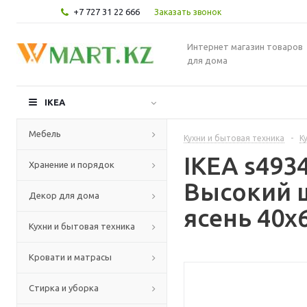
+7 727 31 22 666
Заказать звонок
Интернет магазин товаров
для дома
IKEA
Мебель
Кухни и бытовая техника
-
К
IKEA s49
Хранение и порядок
Высокий 
Декор для дома
ясень 40x
Кухни и бытовая техника
Кровати и матрасы
Стирка и уборка