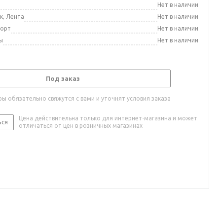
а
Нет в наличии
к, Лента
Нет в наличии
порт
Нет в наличии
ы
Нет в наличии
Под заказ
ы обязательно свяжутся с вами и уточнят условия заказа
Цена действительна только для интернет-магазина и может
ься
отличаться от цен в розничных магазинах