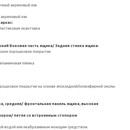
ачный акриловый лак
 акриловый лак
Каркас:
ластиковая окантовка
окий
Боковая часть ящика/ Задняя стенка ящика:
ерное порошковое покрытие
Меламиновая пленка
орошковое покрытие на основе эпоксидной/полиэфирной смолы
а, средняя/ фронтальная панель ящика, высокая
пором/ петля со встроенным стопором
ой водой или неабразивным моющим средством.