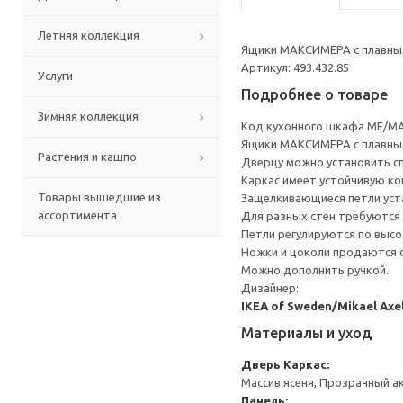
Летняя коллекция
Ящики МАКСИМЕРА с плавным
Артикул: 493.432.85
Услуги
Подробнее о товаре
Зимняя коллекция
Код кухонного шкафа ME/MA
Ящики МАКСИМЕРА с плавным
Растения и кашпо
Дверцу можно установить сп
Каркас имеет устойчивую ко
Товары вышедшие из
Защелкивающиеся петли уста
ассортимента
Для разных стен требуются 
Петли регулируются по высот
Ножки и цоколи продаются 
Можно дополнить ручкой.
Дизайнер:
IKEA of Sweden/Mikael Axe
Материалы и уход
Дверь
Каркас:
Массив ясеня, Прозрачный а
Панель: