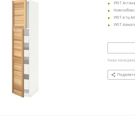
УЮТ Астан
Новосибирс
УЮТ в тц А
УЮТ Алмат
Наши менеджер
Поделит