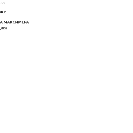
ью.
вке
RA МАКСИМЕРА
щика