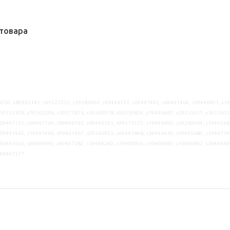
товара
030, s89402145, s49327252, s19383904, s49446151, s69447442, s69441464, s39446401, s1
19353308, s79362296, s39373876, s39369978, s09334834, s79446687, s29335031, s3933503
59447131, s69447164, s89446192, s69446193, s99372572, s19446690, s39369964, s1944568
39441465, s19441466, s99441467, s09365953, s69445848, s39446439, s39445680, s2944719
59445636, s09404940, s49447382, s39446260, s79409859, s59409860, s19409862, s2944669
s49447377