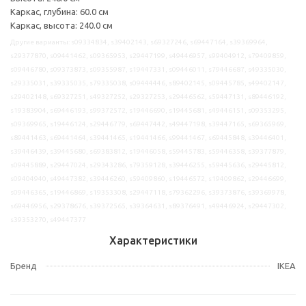
Каркас, глубина: 60.0 см
Каркас, высота: 240.0 см
Другие варианты: s09334834, s39402143, s69327246, s69447164, s39369964,
s29377870, s09441462, s09365953, s29447199, s49446957, s99404912, s79409859,
s09446780, s09373873, s09355987, s19447331, s09446011, s79446687, s49335030,
s29335031, s39335035, s79335038, s09444446, s89402145, s09445785, s49402147,
s29402148, s69327251, s49327252, s29327253, s29446562, s59447131, s89446192,
s19383904, s69446193, s99372572, s19446690, s19445681, s49446151, s09353295,
s09369965, s19446124, s29446779, s69447442, s49447198, s39447165, s69365969,
s89441463, s69441464, s39441465, s19441466, s99441467, s69445848, s39446401,
s39446439, s39445680, s69383812, s19446058, s59445783, s59446358, s39377879,
s09445889, s29447024, s29343286, s79359128, s39446255, s59445636, s29445812,
s09404940, s49447382, s39446260, s59409860, s19446572, s19409862, s29446699,
s09446365, s19446869, s19353308, s29447118, s79362296, s39373876, s39369978,
s69446956, s29378676, s39372565, s39364631, s89376491, s49446924, s29447302,
s39353270, s49447377
Характеристики
Бренд
IKEA