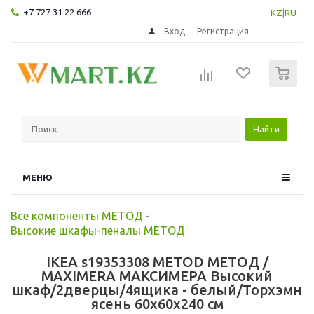
+7 727 31 22 666
KZ
|
RU
Вход
Регистрация
0
Найти
МЕНЮ
Все компоненты МЕТОД
-
Высокие шкафы-пеналы МЕТОД
IKEA s19353308 METOD МЕТОД /
MAXIMERA МАКСИМЕРА Высокий
шкаф/2дверцы/4ящика - белый/Торхэмн
ясень 60x60x240 см