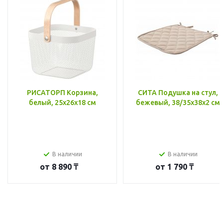
РИСАТОРП Корзина,
СИТА Подушка на стул,
белый, 25x26x18 см
бежевый, 38/35x38x2 см
В наличии
В наличии
от
8 890 ₸
от
1 790 ₸