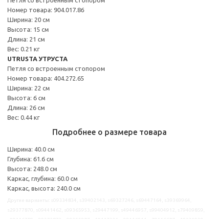
Номер товара: 904.017.86
Ширина: 20 см
Высота: 15 см
Длина: 21 см
Вес: 0.21 кг
UTRUSTA УТРУСТА
Петля со встроенным стопором
Номер товара: 404.272.65
Ширина: 22 см
Высота: 6 см
Длина: 26 см
Вес: 0.44 кг
Подробнее о размере товара
Ширина: 40.0 см
Глубина: 61.6 см
Высота: 248.0 см
Каркас, глубина: 60.0 см
Каркас, высота: 240.0 см
Другие варианты: s09334834, s39402143, s69327246, s69447164, s39369964,
s29377870, s09441462, s09365953, s29447199, s49446957, s99404912, s79409859,