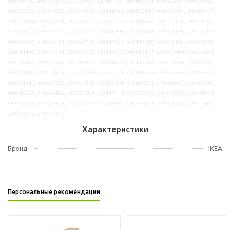
s09446780, s09373873, s09355987, s19447331, s09446011, s79446687, s49335030,
s29335031, s39335035, s79335038, s09444446, s89402145, s09445785, s49402147,
s29402148, s69327251, s49327252, s29327253, s29446562, s59447131, s89446192,
s19383904, s69446193, s99372572, s19446690, s19445681, s49446151, s09353295,
s09369965, s19446124, s29446779, s69447442, s49447198, s39447165, s69365969,
s89441463, s69441464, s39441465, s19441466, s99441467, s69445848, s39446401,
s39446439, s39445680, s69383812, s19446058, s59445783, s59446358, s39377879,
s09445889, s29447024, s29343286, s79359128, s39446255, s59445636, s29445812,
s09404940, s49447382, s39446260, s59409860, s19446572, s19409862, s29446699,
s09446365, s19446869, s19353308, s29447118, s79362296, s39373876, s39369978,
s69446956, s29378676, s39372565, s39364631, s89376491, s49446924, s29447302,
s39353270, s49447377
Характеристики
Бренд
IKEA
Персональные рекомендации