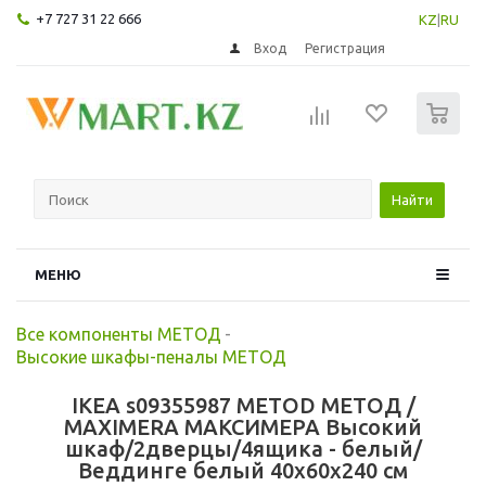
+7 727 31 22 666
KZ
|
RU
Вход
Регистрация
0
Найти
МЕНЮ
Все компоненты МЕТОД
-
Высокие шкафы-пеналы МЕТОД
IKEA s09355987 METOD МЕТОД /
MAXIMERA МАКСИМЕРА Высокий
шкаф/2дверцы/4ящика - белый/
Веддинге белый 40x60x240 см