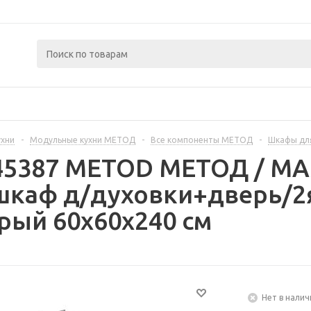
ухни
-
Модульные кухни МЕТОД
-
Все компоненты МЕТОД
-
Шкафы дл
445387 METOD МЕТОД / 
шкаф д/духовки+дверь/2
рый 60x60x240 см
Нет в налич