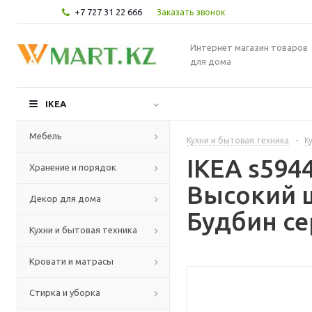
+7 727 31 22 666
Заказать звонок
Интернет магазин товаров
для дома
IKEA
Мебель
Кухни и бытовая техника
-
К
IKEA s59
Хранение и порядок
Высокий 
Декор для дома
Будбин се
Кухни и бытовая техника
Кровати и матрасы
Стирка и уборка