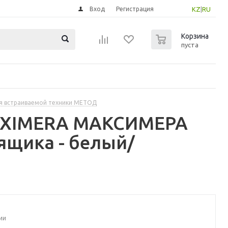
Вход
Регистрация
KZ
|
RU
0
Корзина
пуста
я встраиваемой техники МЕТОД
MAXIMERA МАКСИМЕРА
ящика - белый/
ии