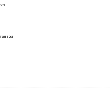
ром
товара