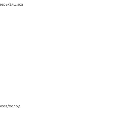
верь/2ящика
ухов/холод