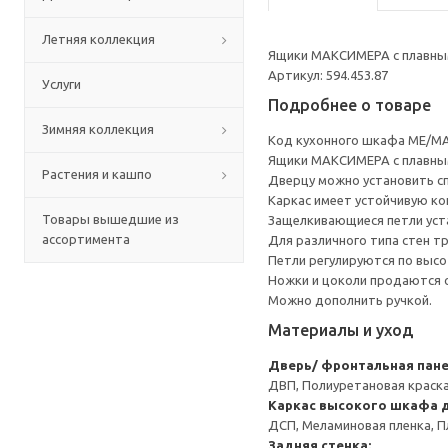
Летняя коллекция
Ящики МАКСИМЕРА с плавным
Артикул: 594.453.87
Услуги
Подробнее о товаре
Зимняя коллекция
Код кухонного шкафа ME/MA
Ящики МАКСИМЕРА с плавным
Растения и кашпо
Дверцу можно установить сп
Каркас имеет устойчивую ко
Товары вышедшие из
Защелкивающиеся петли уста
ассортимента
Для различного типа стен т
Петли регулируются по высот
Ножки и цоколи продаются 
Можно дополнить ручкой.
Материалы и уход
Дверь/ фронтальная пан
ДВП, Полиуретановая краска
Каркас высокого шкафа д
ДСП, Меламиновая пленка, П
Задняя стенка: