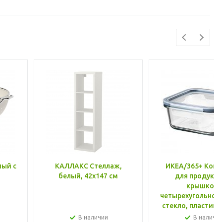
лый с
КАЛЛАКС Стеллаж,
ИКЕА/365+ Конт
белый, 42x147 см
для продукто
крышкой,
четырехугольной
стекло, пластик 
600 мл
В наличии
В наличи