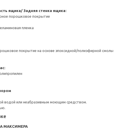
сть ящика/ Задняя стенка ящика:
ерное порошковое покрытие
Меламиновая пленка
орошковое покрытие на основе эпоксидной/полиэфирной смолы
ас:
Полипропилен
пором
ой водой или неабразивным моющим средством.
ью.
вке
RA МАКСИМЕРА