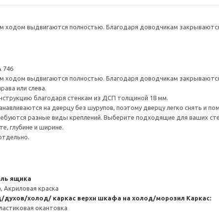
 ходом выдвигаются полностью. Благодаря доводчикам закрываются 
 746
 ходом выдвигаются полностью. Благодаря доводчикам закрываются 
рава или слева.
нструкцию благодаря стенкам из ДСП толщиной 18 мм.
навливаются на дверцу без шурупов, поэтому дверцу легко снять и по
ребуются разные виды креплений. Выберите подходящие для ваших стен 
е, глубине и ширине.
отдельно.
ель ящика
, Акриловая краска
/духов/холод/ каркас верхн шкафа на холод/морозил
Каркас:
ластиковая окантовка