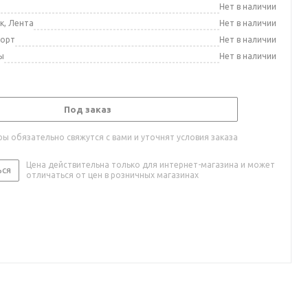
а
Нет в наличии
к, Лента
Нет в наличии
порт
Нет в наличии
ы
Нет в наличии
Под заказ
ы обязательно свяжутся с вами и уточнят условия заказа
Цена действительна только для интернет-магазина и может
ься
отличаться от цен в розничных магазинах