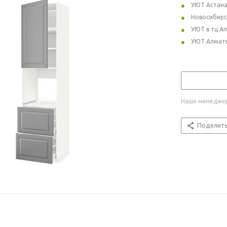
УЮТ Астан
Новосибирс
УЮТ в тц А
УЮТ Алмат
Наши менеджер
Поделит