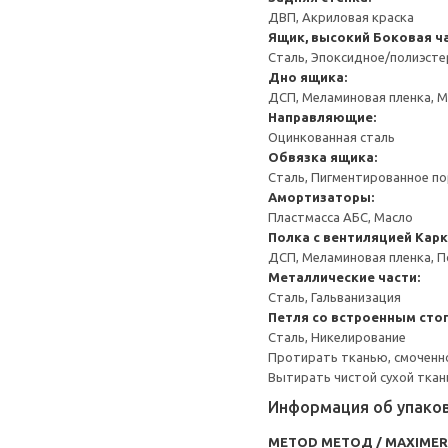
ДВП, Акриловая краска
Ящик, высокий
Боковая ча
Сталь, Эпоксидное/полиэст
Дно ящика:
ДСП, Меламиновая пленка, 
Направляющие:
Оцинкованная сталь
Обвязка ящика:
Сталь, Пигментированное п
Амортизаторы:
Пластмасса АБС, Масло
Полка с вентиляцией
Карк
ДСП, Меламиновая пленка, 
Металлические части:
Сталь, Гальванизация
Петля со встроенным сто
Сталь, Никелирование
Протирать тканью, смоченн
Вытирать чистой сухой ткан
Информация об упако
METOD МЕТОД / MAXIME