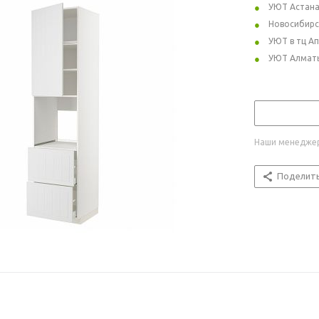
УЮТ Астан
Новосибирс
УЮТ в тц А
УЮТ Алмат
Наши менеджер
Поделит