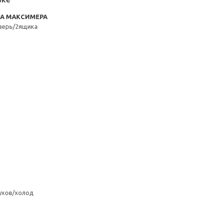
RA МАКСИМЕРА
верь/2ящика
ухов/холод