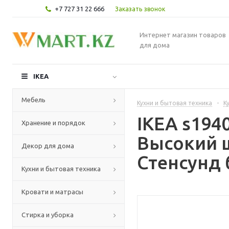
+7 727 31 22 666
Заказать звонок
Интернет магазин товаров
для дома
IKEA
Мебель
Кухни и бытовая техника
-
К
IKEA s19
Хранение и порядок
Высокий 
Декор для дома
Стенсунд 
Кухни и бытовая техника
Кровати и матрасы
Стирка и уборка