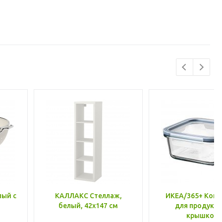
лый с
КАЛЛАКС Стеллаж,
ИКЕА/365+ Конт
белый, 42x147 см
для продукто
крышкой,