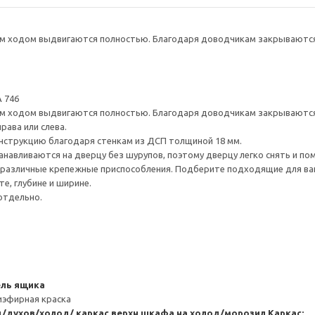
 ходом выдвигаются полностью. Благодаря доводчикам закрываются 
 746
 ходом выдвигаются полностью. Благодаря доводчикам закрываются 
рава или слева.
нструкцию благодаря стенкам из ДСП толщиной 18 мм.
навливаются на дверцу без шурупов, поэтому дверцу легко снять и по
различные крепежные приспособления. Подберите подходящие для ваших
е, глубине и ширине.
отдельно.
ель ящика
иэфирная краска
/духов/холод/ каркас верхн шкафа на холод/морозил
Каркас: