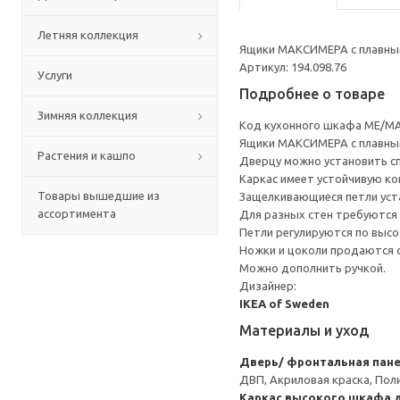
Летняя коллекция
Ящики МАКСИМЕРА с плавным
Артикул: 194.098.76
Услуги
Подробнее о товаре
Зимняя коллекция
Код кухонного шкафа ME/MA
Ящики МАКСИМЕРА с плавным
Растения и кашпо
Дверцу можно установить сп
Каркас имеет устойчивую ко
Товары вышедшие из
Защелкивающиеся петли уста
ассортимента
Для разных стен требуются 
Петли регулируются по высот
Ножки и цоколи продаются 
Можно дополнить ручкой.
Дизайнер:
IKEA of Sweden
Материалы и уход
Дверь/ фронтальная пан
ДВП, Акриловая краска, Пол
Каркас высокого шкафа д