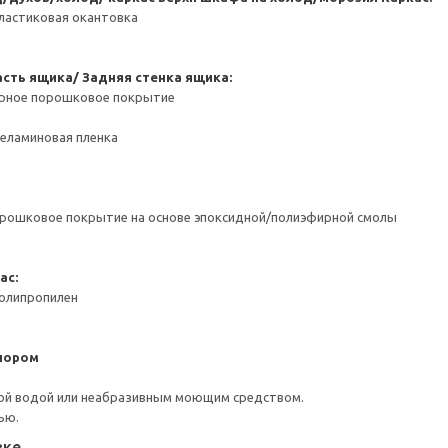
ластиковая окантовка
сть ящика/ Задняя стенка ящика:
ерное порошковое покрытие
Меламиновая пленка
орошковое покрытие на основе эпоксидной/полиэфирной смолы
ас:
Полипропилен
пором
ой водой или неабразивным моющим средством.
ью.
вке