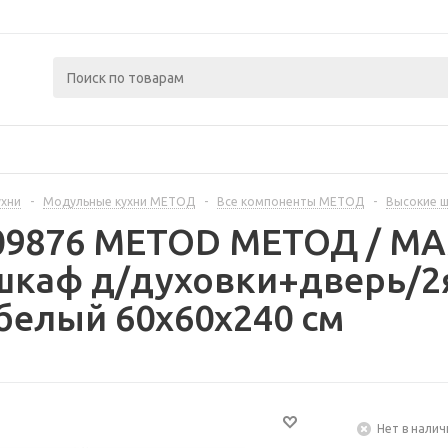
ухни
-
Модульные кухни МЕТОД
-
Все компоненты МЕТОД
-
Высокие 
409876 METOD МЕТОД / 
шкаф д/духовки+дверь/2
белый 60x60x240 см
Нет в налич