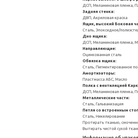
ДСП, Меламиновая пленка, П
Задняя стенка:
ДВП, Акриловая краска
Ящик, высокий
Боковая ча
Сталь, Эпоксидное/полиэст
Дно ящика:
ДСП, Меламиновая пленка, 
Направляющие:
Оцинкованная сталь
Обвязка ящика:
Сталь, Пигментированное п
Амортизаторы:
Пластмасса АБС, Масло
Полка с вентиляцией
Карк
ДСП, Меламиновая пленка, 
Металлические части:
Сталь, Гальванизация
Петля со встроенным сто
Сталь, Никелирование
Протирать тканью, смоченн
Вытирать чистой сухой ткан
Информация об упако