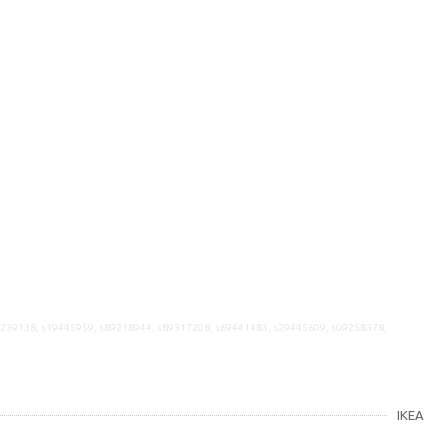
9239138, s19445959, s89218944, s89317208, s69441483, s29445609, s09258378,
IKEA