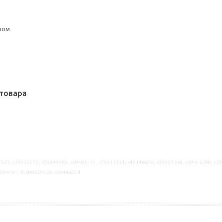
ром
товара
357, s29335272, s09444583, s69405121, s79312131, s49446636, s09237140, s39446590, s2
s39446118, s09239139, s09446704