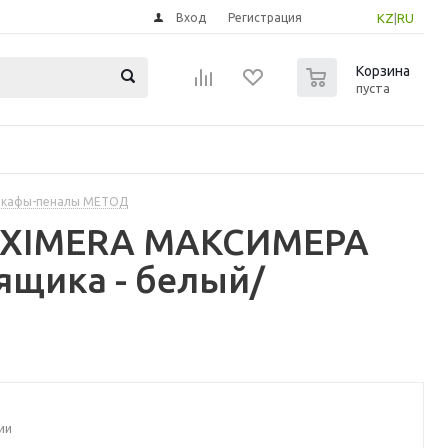
Вход
Регистрация
KZ
|
RU
0
Корзина
пуста
шкафы-пеналы МЕТОД
MAXIMERA МАКСИМЕРА
ящика - белый/
ии