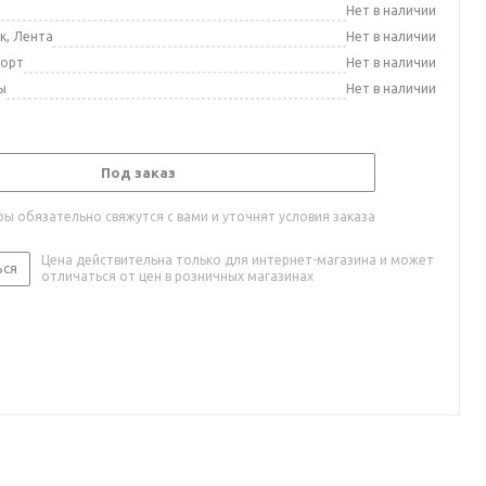
а
Нет в наличии
к, Лента
Нет в наличии
порт
Нет в наличии
ы
Нет в наличии
Под заказ
ы обязательно свяжутся с вами и уточнят условия заказа
Цена действительна только для интернет-магазина и может
ься
отличаться от цен в розничных магазинах