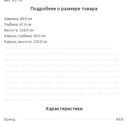
Подробнее о размере товара
Ширина: 60.0 см
Глубина: 61.6 см
Высота: 228.0 см
Каркас, глубина: 60.0 см
Каркас, высота: 220.0 см
Другие варианты: s09233161, s19335277, s69402165, s39445816, s39447274,
s29237158, s59446607, s59414319, s19327362, s39218946, s09317212, s69312136,
s29233160, s19441485, s09258359, s09445870, s69237156, s79409878, s29237889,
s09446676, s59239151, s19446727, s09446332, s49445514, s09335273, s39335281,
s09446445, s49402166, s69219992, s19445308, s59405126, s49405136, s19446421,
s59237166, s39446769, s89310565, s49446368, s39414320, s99327358, s29327366,
s29447241, s19218947, s69446683, s29317249, s59312132, s69312141, s19447048,
s19446906, s49441484, s99441486, s29258358, s09446643, s59237147, s09444470,
s39237148, s09237164, s89446700, s29445505, s59318011, s09237890, s09445318,
s69239155, s49445712, s29239157, s09239144, s49239156
Характеристики
Бренд
IKEA