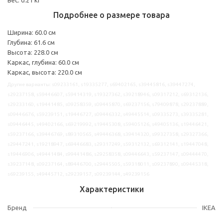
Подробнее о размере товара
Ширина: 60.0 см
Глубина: 61.6 см
Высота: 228.0 см
Каркас, глубина: 60.0 см
Каркас, высота: 220.0 см
Другие варианты: s09233161, s19335277, s69402165, s39445816, s39447274,
s29237158, s59446607, s59414319, s19327362, s39218946, s09317212, s69312136,
s29233160, s19441485, s09258359, s09445870, s69237156, s79409878, s29237889,
s09446676, s59239151, s19446727, s09446332, s49445514, s09335273, s39335281,
s09446445, s49402166, s69219992, s19445308, s59405126, s49405136, s19446421,
s59237166, s39446769, s89310565, s49446368, s39414320, s99327358, s29327366,
s29447241, s19218947, s69446683, s29317249, s59312132, s69312141, s19447048,
s19446906, s49441484, s99441486, s29258358, s09446643, s59237147, s09444470,
s39237148, s09237164, s89446700, s29445505, s59318011, s09237890, s09445318,
s69239155, s49445712, s29239157, s09239144, s49239156
Характеристики
Бренд
IKEA