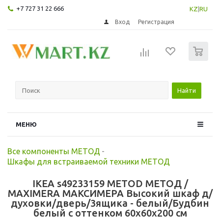
+7 727 31 22 666
KZ
|
RU
Вход
Регистрация
0
Найти
МЕНЮ
Все компоненты МЕТОД
-
Шкафы для встраиваемой техники МЕТОД
IKEA s49233159 METOD МЕТОД /
MAXIMERA МАКСИМЕРА Высокий шкаф д/
духовки/дверь/3ящика - белый/Будбин
белый с оттенком 60x60x200 см