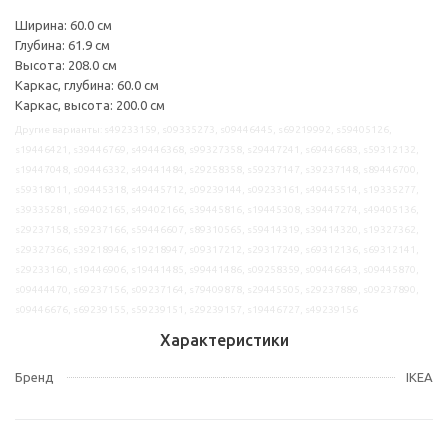
Ширина: 60.0 см
Глубина: 61.9 см
Высота: 208.0 см
Каркас, глубина: 60.0 см
Каркас, высота: 200.0 см
Другие варианты: s49233159, s09335273, s09446445, s69219992, s59405126,
s19446421, s39446769, s49446368, s99327358, s29447241, s69446683, s59312132,
s19447048, s09446332, s49441484, s29258358, s59237147, s39237148, s89446700,
s59318011, s09445318, s49445712, s09239144, s09233161, s49445514, s19335277,
s39335281, s69402165, s49402166, s39445816, s19445308, s39447274, s49405136,
s29237158, s59237166, s59446607, s89310565, s59414319, s39414320, s19327362,
s29327366, s39218946, s19218947, s09317212, s29317249, s69312136, s69312141,
s29233160, s19446906, s19441485, s99441486, s09258359, s09446643, s09445870,
s09444470, s69237156, s09237164, s79409878, s29445505, s29237889, s09237890,
s09446676, s69239155, s59239151, s29239157, s19446727, s49239156
Характеристики
Бренд
IKEA