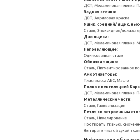
ДСП, Меламиновая пленка, П
Задняя стенка:
ДВП, Акриловая краска
Ящик, средний/ ящик, выс
Сталь, Эпоксидное/полиэст
Дно ящика:
ДСП, Меламиновая пленка, 
Направляющие:
Оцинкованная сталь
Обвязка ящика:
Сталь, Пигментированное п
Амортизаторы:
Пластмасса АБС, Масло
Полка с вентиляцией
Карк
ДСП, Меламиновая пленка, 
Металлические части:
Сталь, Гальванизация
Петля со встроенным сто
Сталь, Никелирование
Протирать тканью, смоченн
Вытирать чистой сухой ткан
Информация об упако