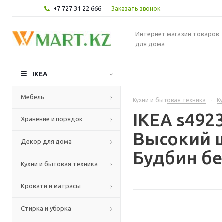
+7 727 31 22 666
Заказать звонок
Интернет магазин товаров
для дома
IKEA
Мебель
Кухни и бытовая техника
-
К
IKEA s49
Хранение и порядок
Высокий 
Декор для дома
Будбин бе
Кухни и бытовая техника
Кровати и матрасы
Стирка и уборка