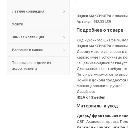
Летняя коллекция
Ящики МАКСИМЕРА с плавным
Артикул: 492.331.59
Услуги
Подробнее о товаре
Зимняя коллекция
Код кухонного шкафа ME/MA
Ящики МАКСИМЕРА с плавным
Растения и кашпо
Дверцу можно установить сп
Каркас имеет устойчивую ко
Товары вышедшие из
Защелкивающиеся петли уста
ассортимента
Для разных стен требуются 
Петли регулируются по высот
Ножки и цоколи продаются 
Можно дополнить ручкой.
Дизайнер:
IKEA of Sweden
Материалы и уход
Дверь/ фронтальная пан
ДВП, Акриловая краска, Пол
Каркас высокого шкафа 