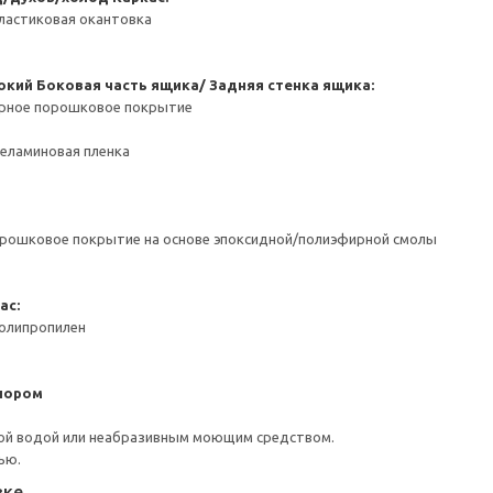
ластиковая окантовка
окий
Боковая часть ящика/ Задняя стенка ящика:
ерное порошковое покрытие
Меламиновая пленка
орошковое покрытие на основе эпоксидной/полиэфирной смолы
ас:
Полипропилен
пором
ой водой или неабразивным моющим средством.
ью.
вке