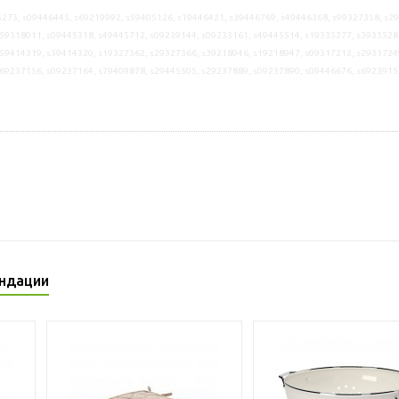
273, s09446445, s69219992, s59405126, s19446421, s39446769, s49446368, s99327358, s2
59318011, s09445318, s49445712, s09239144, s09233161, s49445514, s19335277, s3933528
59414319, s39414320, s19327362, s29327366, s39218946, s19218947, s09317212, s2931724
s69237156, s09237164, s79409878, s29445505, s29237889, s09237890, s09446676, s6923915
ндации