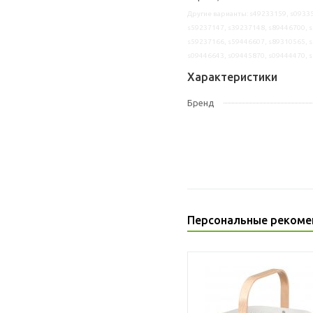
Другие варианты: s49233159, s09335
s59237147, s39237148, s89446700, s
s59237166, s59446607, s89310565, s
s09446643, s09445870, s09444470, 
Характеристики
Бренд
Персональные рекоме