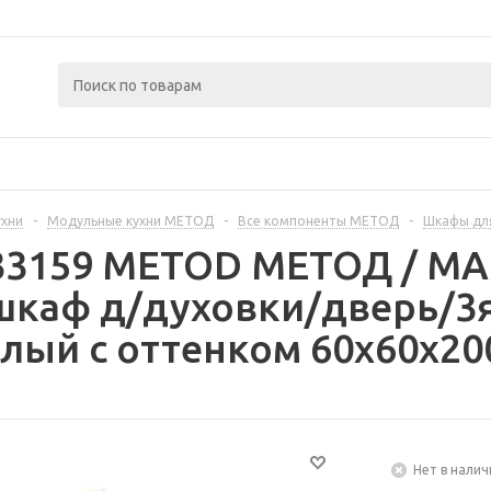
ухни
-
Модульные кухни МЕТОД
-
Все компоненты МЕТОД
-
Шкафы дл
233159 METOD МЕТОД / 
шкаф д/духовки/дверь/3я
лый с оттенком 60x60x20
Нет в налич