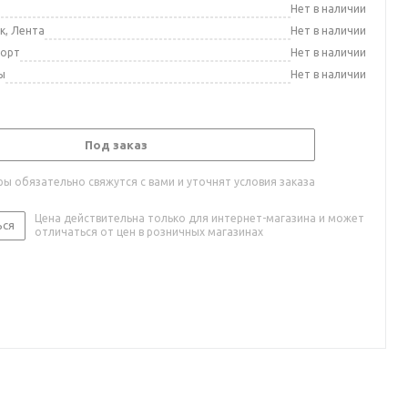
а
Нет в наличии
к, Лента
Нет в наличии
порт
Нет в наличии
ы
Нет в наличии
Под заказ
ы обязательно свяжутся с вами и уточнят условия заказа
Цена действительна только для интернет-магазина и может
ься
отличаться от цен в розничных магазинах