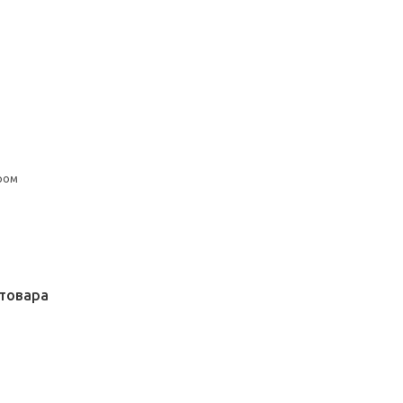
ром
товара