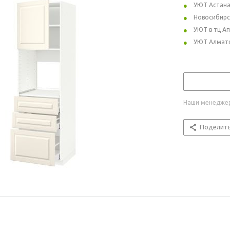
УЮТ Астан
Новосибирс
УЮТ в тц А
УЮТ Алмат
Наши менеджер
Поделит