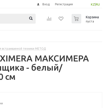
Вход
Регистрация
KZ
|
RU
0
Корзина
пуста
я встраиваемой техники МЕТОД
MAXIMERA МАКСИМЕРА
щика - белый/
0 см
ии