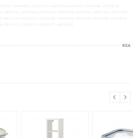
9447241, s69446683, s59312132, s19447048, s09446332, s49441484, s29258358,
1, s69402165, s49402166, s39445816, s19445308, s39447274, s49405136, s29237158,
9, s69312136, s69312141, s29233160, s19446906, s19441485, s99441486, s09258359,
5, s59239151, s29239157, s19446727, s49239156
IKEA