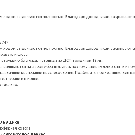
 ходом выдвигаются полностью. Благодаря доводчикам закрываются 
 747
 ходом выдвигаются полностью. Благодаря доводчикам закрываются 
рава или слева.
нструкцию благодаря стенкам из ДСП толщиной 18 мм.
навливаются на дверцу без шурупов, поэтому дверцу легко снять и по
различные крепежные приспособления. Подберите подходящие для ваших
е, глубине и ширине.
отдельно.
ель ящика
иэфирная краска
д/духов/холод
Каркас: