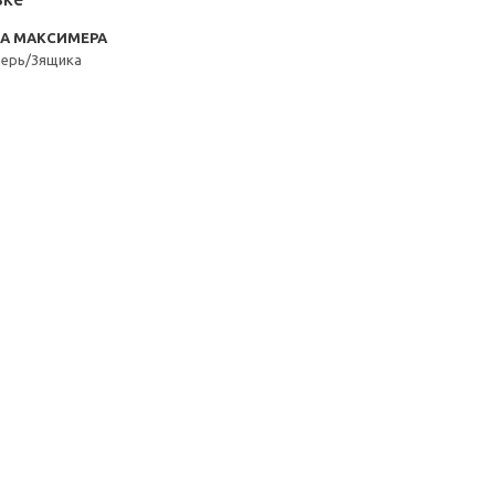
RA МАКСИМЕРА
верь/3ящика