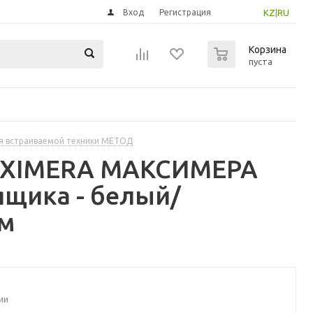
Вход
Регистрация
KZ
|
RU
0
Корзина
пуста
я встраиваемой техники МЕТОД
MAXIMERA МАКСИМЕРА
щика - белый/
см
ии