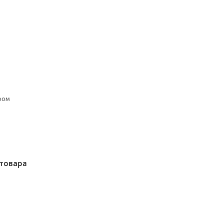
ром
товара