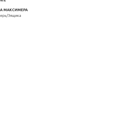
RA МАКСИМЕРА
верь/3ящика