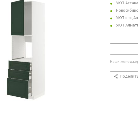
УЮТ Астан
Новосибирс
УЮТ в тц А
УЮТ Алмат
Наши менеджер
Поделит