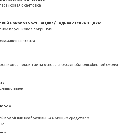
ластиковая окантовка
окий
Боковая часть ящика/ Задняя стенка ящика:
ерное порошковое покрытие
Меламиновая пленка
орошковое покрытие на основе эпоксидной/полиэфирной смолы
ас:
Полипропилен
пором
ой водой или неабразивным моющим средством.
ью.
вке