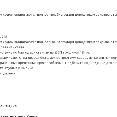
 ходом выдвигаются полностью. Благодаря доводчикам закрываются 
 748
 ходом выдвигаются полностью. Благодаря доводчикам закрываются 
рава или слева.
нструкцию благодаря стенкам из ДСП толщиной 18 мм.
навливаются на дверцу без шурупов, поэтому дверцу легко снять и по
различные крепежные приспособления. Подберите подходящие для ваших
е, глубине и ширине.
отдельно.
ель ящика
а
д/духов/холод
Каркас: