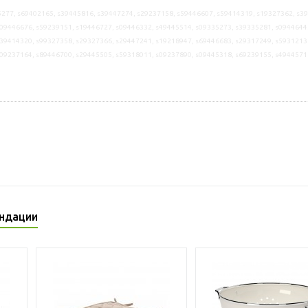
277, s69402165, s39445816, s39447274, s29237158, s59446607, s59414319, s19327362, s3
09446676, s59239151, s19446727, s09446332, s49445514, s09335273, s39335281, s0944644
39414320, s99327358, s29327366, s29447241, s19218947, s69446683, s29317249, s5931213
s09237164, s89446700, s29445505, s59318011, s09237890, s09445318, s69239155, s4944571
ндации