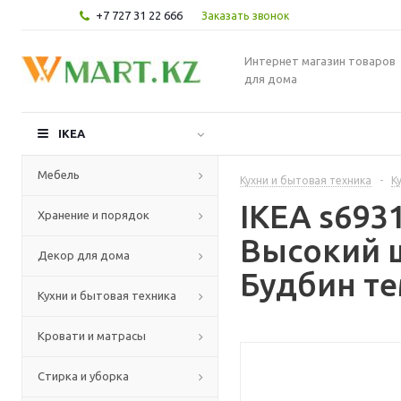
+7 727 31 22 666
Заказать звонок
Интернет магазин товаров
для дома
IKEA
Мебель
Кухни и бытовая техника
-
К
IKEA s69
Хранение и порядок
Высокий 
Декор для дома
Будбин те
Кухни и бытовая техника
Кровати и матрасы
Стирка и уборка