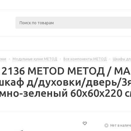
ухни
-
Модульные кухни МЕТОД
-
Все компоненты МЕТОД
-
Шкафы дл
312136 METOD МЕТОД / 
шкаф д/духовки/дверь/3я
мно-зеленый 60x60x220 
Нет в налич