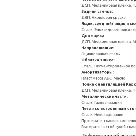
ДСП, Меламиновая пленка, П
Задняя стенка:
ДВП, Акриловая краска
Ящик, средний/ ящик, выс
Сталь, Эпоксидное/полиэст
Дно ящика:
ДСП, Меламиновая пленка, 
Направляющие:
Оцинкованная сталь
Обвязка ящика:
Сталь, Пигментированное п
Амортизаторы:
Пластмасса АБС, Масло
Полка с вентиляцией
Карк
ДСП, Меламиновая пленка, 
Металлические части:
Сталь, Гальванизация
Петля со встроенным сто
Сталь, Никелирование
Протирать тканью, смоченн
Вытирать чистой сухой ткан
Информация об упако