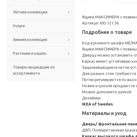
Летняя коллекция
Ящики МАКСИМЕРА с плавным
Артикул: 693.121.36
Услуги
Подробнее о товаре
Зимняя коллекция
Код кухонного шкафа ME/MA
Ящики МАКСИМЕРА с плавным
Растения и кашпо
Дверцу можно установить сп
Каркас имеет устойчивую ко
Товары вышедшие из
Защелкивающиеся петли уста
ассортимента
Для разных стен требуются 
Петли регулируются по высот
Ножки и цоколи продаются 
Можно дополнить ручкой.
Дизайнер:
IKEA of Sweden
Материалы и уход
Дверь/ фронтальная пан
ДВП, Полиуретановая краск
Каркас высокого шкафа 