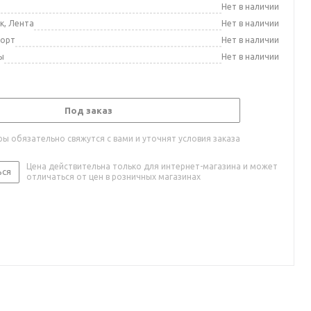
а
Нет в наличии
к, Лента
Нет в наличии
порт
Нет в наличии
ы
Нет в наличии
Под заказ
ы обязательно свяжутся с вами и уточнят условия заказа
Цена действительна только для интернет-магазина и может
ься
отличаться от цен в розничных магазинах