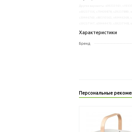
Другие варианты: s09233161, s19335
s69237156, s79409878, s29237889, s
s39446769, s89310565, s49446368, s
s59237147, s09444470, s39237148, 
Характеристики
Бренд
Персональные рекоме