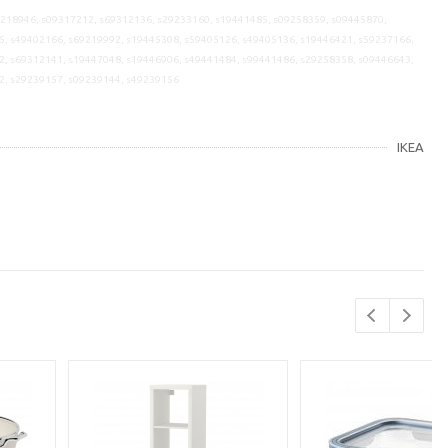
9218946, s09317212, s69312136, s29233160, s19441485, s09258359, s09445870,
5, s49402166, s69219992, s19445308, s59405126, s49405136, s19446421, s59237166,
2, s69312141, s19447048, s19446906, s49441484, s99441486, s29258358, s09446643,
2, s29239157, s09239144, s49239156
IKEA