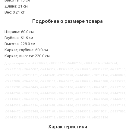
Длина: 21 см
Вес: 0.21 кг
Подробнее о размере товара
Ширина: 60.0 см
Глубина: 61.6 см
Высота: 228.0 см
Каркас, глубина: 60.0 см
Каркас, высота: 220.0 см
Другие варианты: s49219993, s19335277, s69402165, s39445816, s39447274,
s29237158, s59446607, s59414319, s19327362, s39218946, s09317212, s69312136,
s29233160, s09233161, s19441485, s09258359, s09445870, s69237156, s79409878,
s29237889, s09446676, s59239151, s19446727, s69219992, s19445308, s09335273,
s39335281, s09446445, s49402166, s59405126, s49405136, s19446421, s59237166,
s39446769, s89310565, s49446368, s39414320, s99327358, s29327366, s29447241,
s19218947, s69446683, s29317249, s59312132, s69312141, s19447048, s19446906,
s09446332, s49445514, s49441484, s99441486, s29258358, s09446643, s59237147,
s09444470, s39237148, s09237164, s89446700, s29445505, s59318011, s09237890,
s09445318, s69239155, s49445712, s29239157, s09239144, s49239156
Характеристики