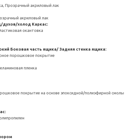
ка, Прозрачный акриловый лак
розрачный акриловый лак
д/духов/холод
Каркас:
ластиковая окантовка
окий
Боковая часть ящика/ Задняя стенка ящика:
ерное порошковое покрытие
Меламиновая пленка
орошковое покрытие на основе эпоксидной/полиэфирной смолы
ас:
Полипропилен
пором