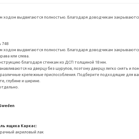
 ходом выдвигаются полностью. Благодаря доводчикам закрываются 
 748
 ходом выдвигаются полностью. Благодаря доводчикам закрываются 
рава или слева.
нструкцию благодаря стенкам из ДСП толщиной 18 мм.
навливаются на дверцу без шурупов, поэтому дверцу легко снять и по
различные крепежные приспособления. Подберите подходящие для ваших
е, глубине и ширине.
отдельно.
 Sweden
ель ящика
Каркас:
зрачный акриловый лак