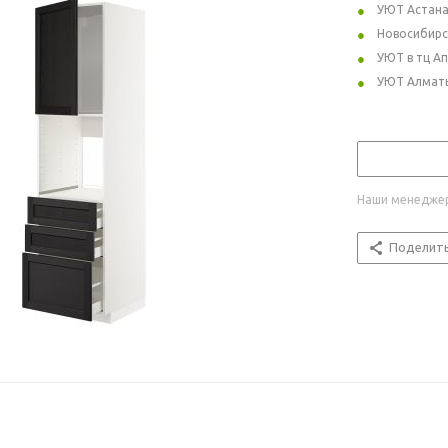
УЮТ Астан
Новосибирс
УЮТ в тц А
УЮТ Алмат
Наши менеджер
Поделит