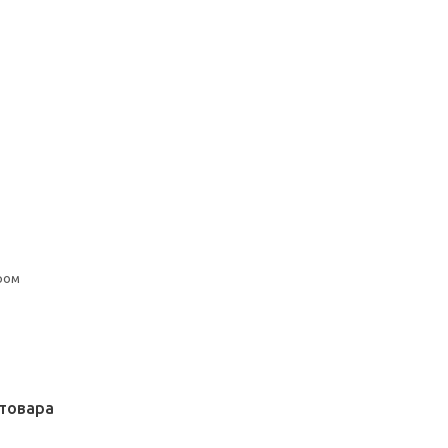
ром
товара