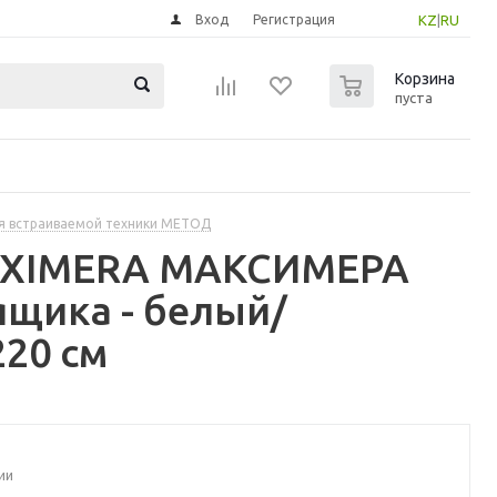
Вход
Регистрация
KZ
|
RU
0
Корзина
пуста
я встраиваемой техники МЕТОД
MAXIMERA МАКСИМЕРА
щика - белый/
20 см
ии