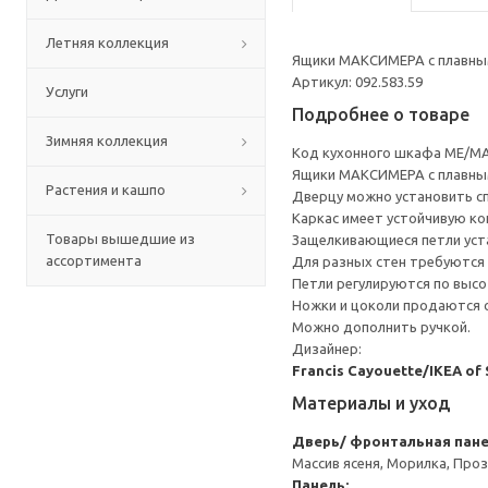
Летняя коллекция
Ящики МАКСИМЕРА с плавным
Артикул: 092.583.59
Услуги
Подробнее о товаре
Зимняя коллекция
Код кухонного шкафа ME/MA
Ящики МАКСИМЕРА с плавным
Растения и кашпо
Дверцу можно установить сп
Каркас имеет устойчивую ко
Товары вышедшие из
Защелкивающиеся петли уста
ассортимента
Для разных стен требуются 
Петли регулируются по высот
Ножки и цоколи продаются 
Можно дополнить ручкой.
Дизайнер:
Francis Cayouette/IKEA of
Материалы и уход
Дверь/ фронтальная пан
Массив ясеня, Морилка, Про
Панель: