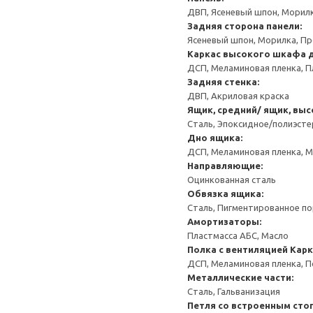
ДВП, Ясеневый шпон, Морил
Задняя сторона панели:
Ясеневый шпон, Морилка, П
Каркас высокого шкафа 
ДСП, Меламиновая пленка, П
Задняя стенка:
ДВП, Акриловая краска
Ящик, средний/ ящик, выс
Сталь, Эпоксидное/полиэст
Дно ящика:
ДСП, Меламиновая пленка, 
Направляющие:
Оцинкованная сталь
Обвязка ящика:
Сталь, Пигментированное п
Амортизаторы:
Пластмасса АБС, Масло
Полка с вентиляцией
Карк
ДСП, Меламиновая пленка, 
Металлические части:
Сталь, Гальванизация
Петля со встроенным сто