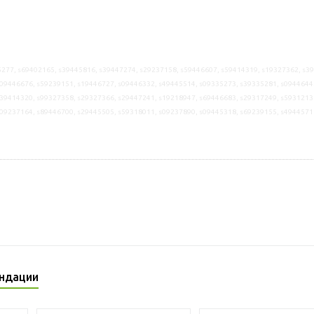
277, s69402165, s39445816, s39447274, s29237158, s59446607, s59414319, s19327362, s3
09446676, s59239151, s19446727, s09446332, s49445514, s09335273, s39335281, s0944644
39414320, s99327358, s29327366, s29447241, s19218947, s69446683, s29317249, s5931213
s09237164, s89446700, s29445505, s59318011, s09237890, s09445318, s69239155, s4944571
ндации