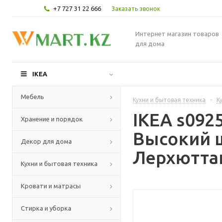
+7 727 31 22 666
Заказать звонок
Интернет магазин товаров
для дома
IKEA
Мебель
Кухни и бытовая техника
-
К
IKEA s09
Хранение и порядок
Высокий 
Декор для дома
Лерхюттан
Кухни и бытовая техника
Кровати и матрасы
Стирка и уборка