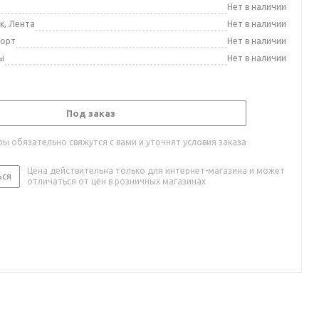
а
Нет в наличии
к, Лента
Нет в наличии
порт
Нет в наличии
ы
Нет в наличии
Под заказ
ы обязательно свяжутся с вами и уточнят условия заказа
Цена действительна только для интернет-магазина и может
ься
отличаться от цен в розничных магазинах