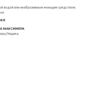
ой водой или неабразивным моющим средством.
ью.
вке
RA МАКСИМЕРА
верь/3ящика