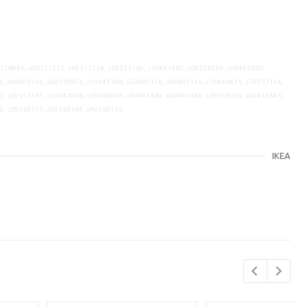
9218946, s09317212, s69312136, s29233160, s19441485, s09258359, s09445870,
5, s49402166, s69219992, s19445308, s59405126, s49405136, s19446421, s59237166,
2, s69312141, s19447048, s19446906, s49441484, s99441486, s29258358, s09446643,
2, s29239157, s09239144, s49239156
IKEA