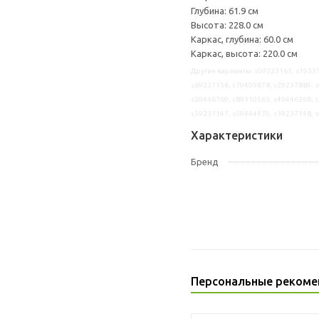
Глубина: 61.9 см
Высота: 228.0 см
Каркас, глубина: 60.0 см
Каркас, высота: 220.0 см
Другие варианты: s09233161, s19335
s69237156, s79409878, s29237889, s
s39446769, s89310565, s49446368, s
s59237147, s09444470, s39237148, 
Характеристики
Бренд
Персональные рекоме