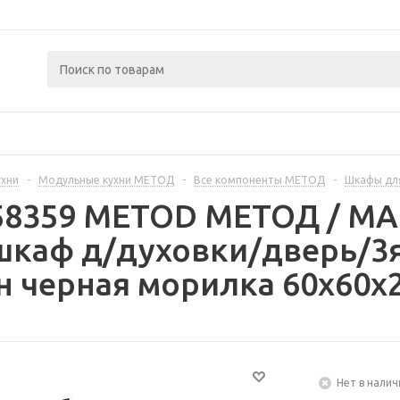
ухни
-
Модульные кухни МЕТОД
-
Все компоненты МЕТОД
-
Шкафы дл
258359 METOD МЕТОД / 
шкаф д/духовки/дверь/3я
 черная морилка 60x60x2
Нет в налич