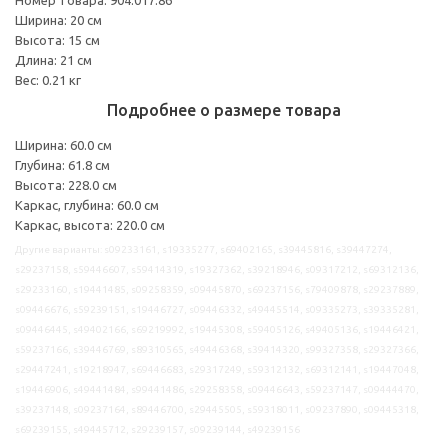
Ширина: 20 см
Высота: 15 см
Длина: 21 см
Вес: 0.21 кг
Подробнее о размере товара
Ширина: 60.0 см
Глубина: 61.8 см
Высота: 228.0 см
Каркас, глубина: 60.0 см
Каркас, высота: 220.0 см
Другие варианты: s09233161, s19335277, s69402165, s39445816, s39447274,
s29237158, s59446607, s59414319, s19327362, s39218946, s09317212, s69312136,
s29233160, s19441485, s09258359, s09445870, s69237156, s79409878, s29237889,
s09446676, s59239151, s19446727, s09446332, s49445514, s09335273, s39335281,
s09446445, s49402166, s69219992, s19445308, s59405126, s49405136, s19446421,
s59237166, s39446769, s89310565, s49446368, s39414320, s99327358, s29327366,
s29447241, s19218947, s69446683, s29317249, s59312132, s69312141, s19447048,
s19446906, s49441484, s99441486, s29258358, s09446643, s59237147, s09444470,
s39237148, s09237164, s89446700, s29445505, s59318011, s09237890, s09445318,
s69239155, s49445712, s29239157, s09239144, s49239156