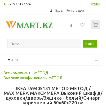
+7 727 31 22 666
KZ
|
RU
Вход
Регистрация
0
Найти
МЕНЮ
Все компоненты МЕТОД
-
Высокие шкафы-пеналы МЕТОД
IKEA s59405131 METOD МЕТОД /
MAXIMERA МАКСИМЕРА Высокий шкаф д/
духовки/дверь/3ящика - белый/Синарп
коричневый 60x60x220 см