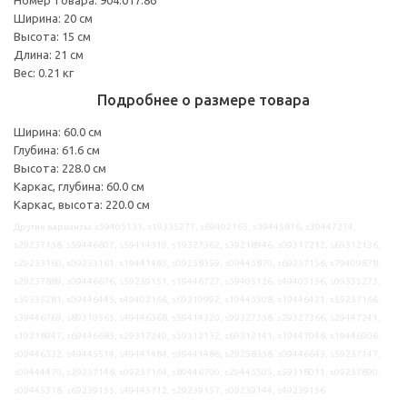
Ширина: 20 см
Высота: 15 см
Длина: 21 см
Вес: 0.21 кг
Подробнее о размере товара
Ширина: 60.0 см
Глубина: 61.6 см
Высота: 228.0 см
Каркас, глубина: 60.0 см
Каркас, высота: 220.0 см
Другие варианты: s59405131, s19335277, s69402165, s39445816, s39447274,
s29237158, s59446607, s59414319, s19327362, s39218946, s09317212, s69312136,
s29233160, s09233161, s19441485, s09258359, s09445870, s69237156, s79409878,
s29237889, s09446676, s59239151, s19446727, s59405126, s49405136, s09335273,
s39335281, s09446445, s49402166, s69219992, s19445308, s19446421, s59237166,
s39446769, s89310565, s49446368, s39414320, s99327358, s29327366, s29447241,
s19218947, s69446683, s29317249, s59312132, s69312141, s19447048, s19446906,
s09446332, s49445514, s49441484, s99441486, s29258358, s09446643, s59237147,
s09444470, s39237148, s09237164, s89446700, s29445505, s59318011, s09237890,
s09445318, s69239155, s49445712, s29239157, s09239144, s49239156