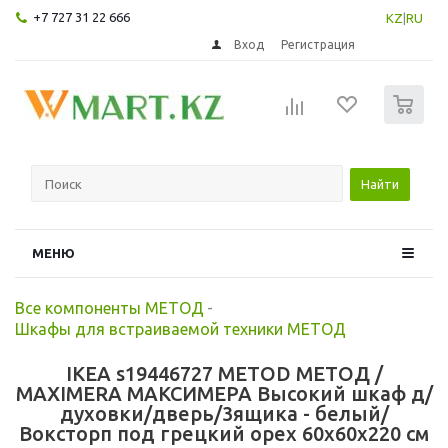
+7 727 31 22 666
KZ
|
RU
Вход
Регистрация
0
Найти
МЕНЮ
Все компоненты МЕТОД
-
Шкафы для встраиваемой техники МЕТОД
IKEA s19446727 METOD МЕТОД /
MAXIMERA МАКСИМЕРА Высокий шкаф д/
духовки/дверь/3ящика - белый/
Воксторп под грецкий орех 60x60x220 см