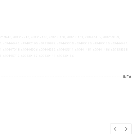
9218946, s09317212, s69312136, s29233160, s09233161, s19441485, s09258359,
1, s09446445, s49402166, s69219992, s19445308, s59405126, s49405136, s19446421,
1, s19447048, s19446906, s09446332, s49445514, s49441484, s99441486, s29258358,
5, s49445712, s29239157, s09239144, s49239156
IKEA