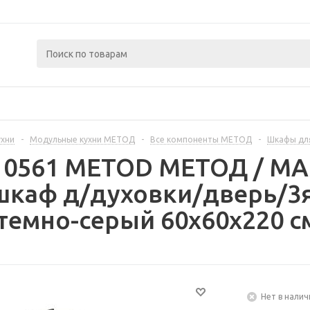
ухни
-
Модульные кухни МЕТОД
-
Все компоненты МЕТОД
-
Шкафы дл
310561 METOD МЕТОД / 
шкаф д/духовки/дверь/3я
темно-серый 60x60x220 с
Нет в налич