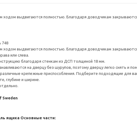
 ходом выдвигаются полностью. Благодаря доводчикам закрываются 
 748
 ходом выдвигаются полностью. Благодаря доводчикам закрываются 
рава или слева.
нструкцию благодаря стенкам из ДСП толщиной 18 мм.
навливаются на дверцу без шурупов, поэтому дверцу легко снять и по
различные крепежные приспособления. Подберите подходящие для ваших
е, глубине и ширине.
отдельно.
of Sweden
ель ящика
Основные части: