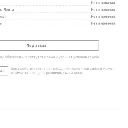
а
Нет в наличии
к, Лента
Нет в наличии
порт
Нет в наличии
ы
Нет в наличии
Под заказ
ы обязательно свяжутся с вами и уточнят условия заказа
Цена действительна только для интернет-магазина и может
ься
отличаться от цен в розничных магазинах