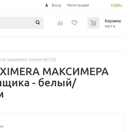
Вход
Регистрация
KZ
|
RU
0
Корзина
пуста
я встраиваемой техники МЕТОД
MAXIMERA МАКСИМЕРА
щика - белый/
м
ии