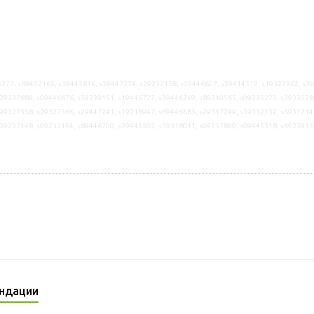
277, s69402165, s39445816, s39447274, s29237158, s59446607, s59414319, s19327362, s3
29237889, s09446676, s59239151, s19446727, s39446769, s89310565, s09335273, s3933528
99327358, s29327366, s29447241, s19218947, s69446683, s29317249, s59312132, s6931214
s39237148, s09237164, s89446700, s29445505, s59318011, s09237890, s09445318, s6923915
ндации