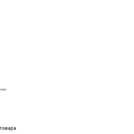
ром
товара