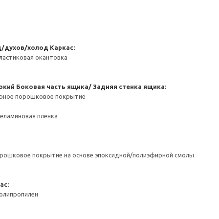
д/духов/холод
Каркас:
ластиковая окантовка
окий
Боковая часть ящика/ Задняя стенка ящика:
ерное порошковое покрытие
Меламиновая пленка
орошковое покрытие на основе эпоксидной/полиэфирной смолы
ас:
Полипропилен