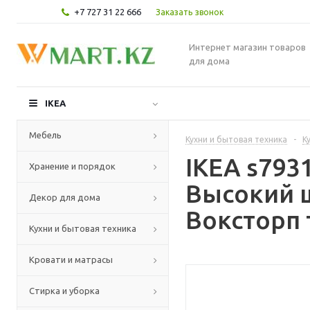
+7 727 31 22 666
Заказать звонок
Интернет магазин товаров
для дома
IKEA
Мебель
Кухни и бытовая техника
-
К
IKEA s79
Хранение и порядок
Высокий 
Декор для дома
Воксторп 
Кухни и бытовая техника
Кровати и матрасы
Стирка и уборка