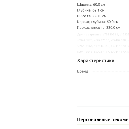
Ширина: 60.0 см
Глубина: 62.1 см
Высота: 228.0 см
Каркас, глубина: 60.0 см
Каркас, высота: 220.0 см
Другие варианты: s79310561, s19335
s09445870, s69237156, s79409878, s
s59237166, s49446368, s39414320, s
s09446643, s59237147, s09444470, 
Характеристики
Бренд
Персональные рекоме