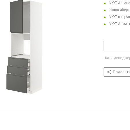
УЮТ Астан
Новосибирс
УЮТ в тц А
УЮТ Алмат
Наши менеджер
Поделит