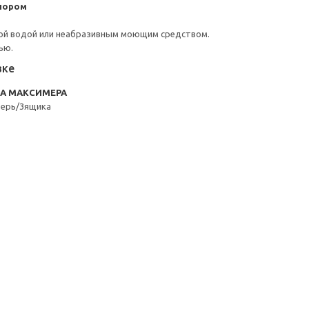
пором
ой водой или неабразивным моющим средством.
ью.
вке
RA МАКСИМЕРА
верь/3ящика