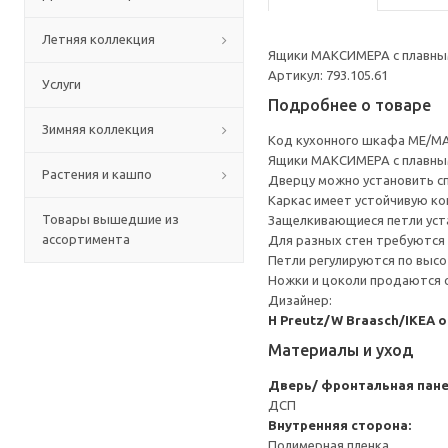
Летняя коллекция
Ящики МАКСИМЕРА с плавным
Артикул: 793.105.61
Услуги
Подробнее о товаре
Зимняя коллекция
Код кухонного шкафа ME/MA
Ящики МАКСИМЕРА с плавным
Растения и кашпо
Дверцу можно установить сп
Каркас имеет устойчивую ко
Товары вышедшие из
Защелкивающиеся петли уста
ассортимента
Для разных стен требуются 
Петли регулируются по высот
Ножки и цоколи продаются 
Дизайнер:
H Preutz/W Braasch/IKEA 
Материалы и уход
Дверь/ фронтальная пан
ДСП
Внутренняя сторона:
Полимерная пленка